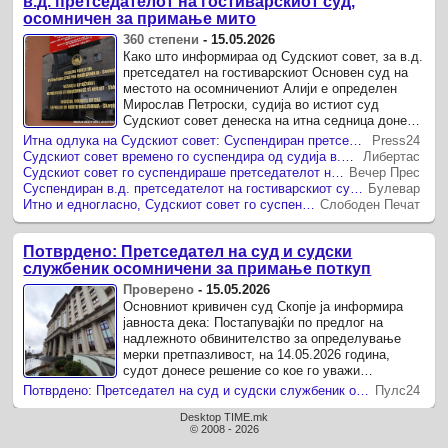
в.д. претседателот на гостиварскиот суд,
осомничен за примање мито
360 степени
-
15.05.2026
Како што информираа од Судскиот совет, за в.д.
претседател на гостиварскиот Основен суд на
местото на осомничениот Алији е определен
Мирослав Петроски, судија во истиот суд
Судскиот совет денеска на итна седница донесе
одлука времено да го оддалечи ...
Итна одлука на Судскиот совет: Суспендиран претседателот на Судот во Гостивар поради мито од 8.000 евра
Press24
Судскиот совет времено го суспендира од судија в.д. претседателот на гостиварскиот суд, осомничен за примање мито
Либертас
Судскиот совет го суспендираше претседателот на Судот во Гостивар поради мито од 8.000 евра
Вечер Прес
Суспендиран в.д. претседателот на гостиварскиот суд осомничен за мито од 8.000 евра
Булевар
Итно и едногласно, Судскиот совет го суспендира судијата Алији, осомничен дека зел поткуп од 8.000 евра
Слободен Печат
Потврдено: Претседател на суд и судски
службеник осомничени за примање поткуп
Проверено
-
15.05.2026
Основниот кривичен суд Скопје ја информира
јавноста дека: Постапувајќи по предлог на
надлежното обвинителство за определување
мерки претпазливост, на 14.05.2026 година,
судот донесе решение со кое го уважи
предлогот на обвинителството и на лицето ...
Потврдено: Претседател на суд и судски службеник осомничени за примање поткуп
Пулс24
Desktop TIME.mk
© 2008 - 2026