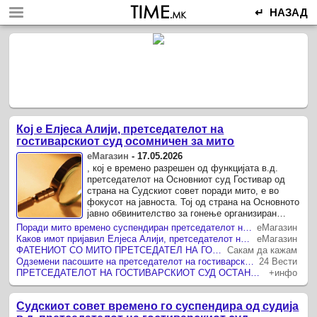
↵ НАЗАД
Кој е Елјеса Алији, претседателот на
гостиварскиот суд осомничен за мито
еМагазин
-
17.05.2026
, кој е времено разрешен од функцијата в.д.
претседателот на Основниот суд Гостивар од
страна на Судскиот совет поради мито, е во
фокусот на јавноста. Тој од страна на Основното
јавно обвинителство за гонење организиран
криминал и корупција (ОЈО ...
Поради мито времено суспендиран претседателот на гостиварскиот суд, Елјеса Алији
еМагазин
Каков имот пријавил Елјеса Алији, претседателот на гостиварскиот суд кој е осомничен за примање мито
еМагазин
ФАТЕНИОТ СО МИТО ПРЕТСЕДАТЕЛ НА ГОСТИВАРСКИОТ СУД Е ИСТИОТ ШТО САМ СЕ ПРИЈАВИ ДЕКА ТРУПАЛ ПРЕДМЕТИ ВО ФИОКА 6 ГОДИНИ, ПО ШТО СУДСКИОТ СОВЕТ ГО ИЗБРА ЗА ПРЕТСЕДАТЕЛ
Сакам да кажам
Одземени пасошите на претседателот на гостиварскиот суд и на судскиот администратор и други мерки на обезбедување, за поткуп
24 Вести
ПРЕТСЕДАТЕЛОТ НА ГОСТИВАРСКИОТ СУД ОСТАНА БЕЗ ПАСОШ Елјеса Алији е осомничен за поткуп и противзаконито влијание
+инфо
Судскиот совет времено го суспендира од судија