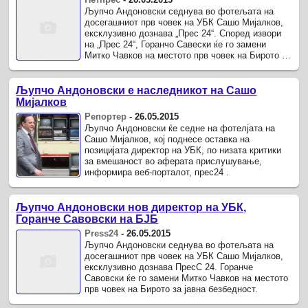
Љупчо Андоновски седнува во фотељата на
досегашниот прв човек на УБК Сашо Мијалков,
ексклузивно дознава „Прес 24“. Според извори
на „Прес 24“, Горанчо Савески ќе го замени
Митко Чавков на местото прв човек на Бирото за
јавна безбедност.
Љупчо Андоновски е наследникот на Сашо
Мијалков
Репортер
-
26.05.2015
Љупчо Андоновски ќе седне на фотелјата на
Сашо Мијалков, кој поднесе оставка на
позицијата директор на УБК, по низата критики
за вмешаност во аферата прислушување,
информира веб-порталот, прес24 .
Љупчо Андоновски нов директор на УБК,
Горанче Савовски на БЈБ
Press24
-
26.05.2015
Љупчо Андоновски седнува во фотељата на
досегашниот прв човек на УБК Сашо Мијалков,
ексклузивно дознава ПресС 24. Горанче
Савовски ќе го замени Митко Чавков на местото
прв човек на Бирото за јавна безбедност.