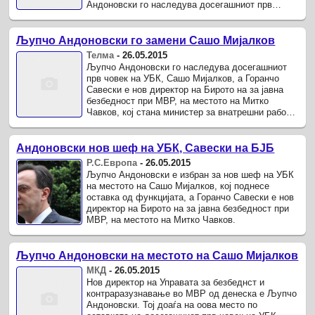
Андоновски го наследува досегашниот прв
човек на УБК, Сашо Мијалков, а Горанчо ...
Љупчо Андоновски го замени Сашо Мијалков
Телма
-
26.05.2015
Љупчо Андоновски го наследува досегашниот
прв човек на УБК, Сашо Мијалков, а Горанчо
Савески е нов директор на Бирото на за јавна
безбедност при МВР, на местото на Митко
Чавков, кој стана министер за внатрешни работи,
дознава Телма.
Андоновски нов шеф на УБК, Савески на БЈБ
Р.С.Европа
-
26.05.2015
Љупчо Андоновски е избран за нов шеф на УБК
на местото на Сашо Мијалков, кој поднесе
оставка од функцијата, а Горанчо Савески е нов
директор на Бирото на за јавна безбедност при
МВР, на местото на Митко Чавков.
Љупчо Андоновски на местото на Сашо Мијалков
МКД
-
26.05.2015
Нов директор на Управата за безбеднст и
контраразузнавање во МВР од денеска е Љупчо
Андоновски. Тој доаѓа на оова место по