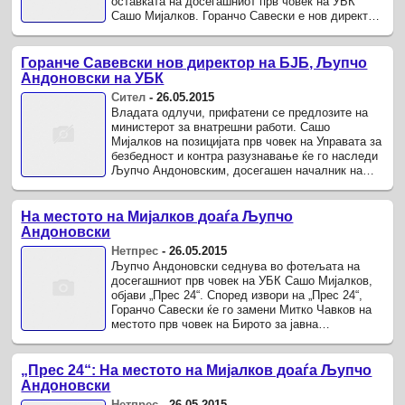
оставката на досегашниот прв човек на УБК
Сашо Мијалков. Горанчо Савески е нов директор
на Бирото на за јавна безбедност при ...
Горанче Савевски нов директор на БЈБ, Љупчо
Андоновски на УБК
Сител
-
26.05.2015
Владата одлучи, прифатени се предлозите на
министерот за внатрешни работи. Сашо
Мијалков на позицијата прв човек на Управата за
безбедност и контра разузнавање ќе го наследи
Љупчо Андоновским, досегашен началник на
одделот за безбедност и контра ...
На местото нa Мијалков доаѓа Љупчо
Андоновски
Нетпрес
-
26.05.2015
Љупчо Андоновски седнува во фотељата на
досегашниот прв човек на УБК Сашо Мијалков,
објави „Прес 24“. Според извори на „Прес 24“,
Горанчо Савески ќе го замени Митко Чавков на
местото прв човек на Бирото за јавна
безбедност.
„Прес 24“: На местото нa Мијалков доаѓа Љупчо
Андоновски
Нетпрес
-
26.05.2015