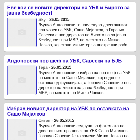
Еве кои се новите директори на УБК и Бирото за
јавна безбедност!
Sky
-
26.05.2015
Љупчо Андоновски го наследува досегашниот
прв човек на УБК, Сашо Мијалков, а Горанчо
Савески е нов директор на Бирото на за јавна
безбедност при МВР, на местото на Митко
Чавков, кој стана министер за внатрешни работи,
дознава Телма .
Андоновски нов шеф на УБК, Савески на БЈБ
Тера
-
26.05.2015
Љупчо Андоновски е избран за нов шеф на УБК
на местото на Сашо Мијалков, кој поднесе
оставка од функцијата, а Горанчо Савески е нов
директор на Бирото за јавна безбедност при
МВР, на местото на Митко Чавков.
Избран новиот директор на УБК по оставката на
Сашо Мијалков
Сител
-
26.05.2015
Љупчо Андоновски седнува во фотељата на
досегашниот прв човек на УБК Сашо Мијалков.
Горанчо Савески ќе го замени Митко Чавков на