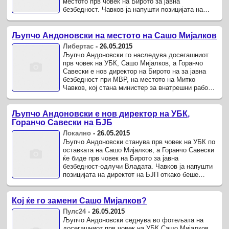
местото прв човек на Бирото за јавна
безбедност. Чавков ја напушти позицијата на
директот на БЈП откако беше избран за ...
Љупчо Андоновски на местото на Сашо Мијалков
Либертас
-
26.05.2015
Љупчо Андоновски го наследува досегашниот
прв човек на УБК, Сашо Мијалков, а Горанчо
Савески е нов директор на Бирото на за јавна
безбедност при МВР, на местото на Митко
Чавков, кој стана министер за внатрешни работи,
дознава Телма.
Љупчо Андоновски е нов директор на УБК,
Горанчо Савески на БЈБ
Локално
-
26.05.2015
Љупчо Андоновски станува прв човек на УБК по
оставката на Сашо Мијалков, а Горанчо Савески
ќе биде прв човек на Бирото за јавна
безбедност-одлучи Владата. Чавков ја напушти
позицијата на директот на БЈП откако беше
избран за министер за внатрешни ...
Кој ќе го замени Сашо Мијалков?
Пулс24
-
26.05.2015
Љупчо Андоновски седнува во фотељата на
досегашниот прв човек на УБК Сашо Мијалков,