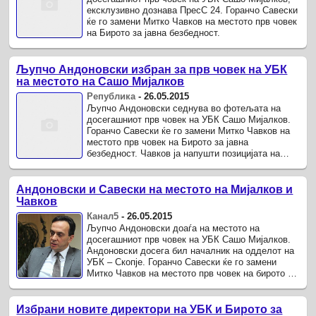
ексклузивно дознава ПресС 24. Горанчо Савески
ќе го замени Митко Чавков на местото прв човек
на Бирото за јавна безбедност.
Љупчо Андоновски избран за прв човек на УБК
на местото на Сашо Мијалков
Република
-
26.05.2015
Љупчо Андоновски седнува во фотељата на
досегашниот прв човек на УБК Сашо Мијалков.
Горанчо Савески ќе го замени Митко Чавков на
местото прв човек на Бирото за јавна
безбедност. Чавков ја напушти позицијата на
директот на БЈП откако беше избран за ...
Андоновски и Савески на местото на Мијалков и
Чавков
Канал5
-
26.05.2015
Љупчо Андоновски доаѓа на местото на
досегашниот прв човек на УБК Сашо Мијалков.
Андоновски досега бил началник на одделот на
УБК – Скопје. Горанчо Савески ќе го замени
Митко Чавков на местото прв човек на бирото за
јавна безбедност.
Избрани новите директори на УБК и Бирото за