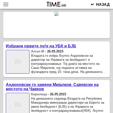
↵ НАЗАД
Избрани првите луѓе на УБК и БЈБ
Алсат-М
-
26.05.2015
Владата го избра Љупчо Андоновски за
директор на Управата за безбедност и
контраразузнавање. Тој доаѓа на местото на
Сашо Мијалков, кој поднесе оставка на
функцијата пред 15- тина дена. На денешната
седница на извршната власт избран е нов
директор ...
Андоновски го замени Мијалков, Савевски на
местото на Чавков
Кирилица
-
26.05.2015
На денешната седница Владата на Република
Македонија именуваше директори на Бирото за
јавна безбедност (БЈБ) и на Управата за
безбедност и контраразузнавање(УБК). Љупчо