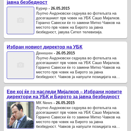
јавна безбедност
Курир
-
26.05.2015
Љупчо Андоновски седнува во фотељата на
досегашниот прв човек на УБК Сашо Мијалков.
Горанчо Савески ќе го замени Митко Чавков на
местото прв човек на Бирото за јавна
безбедност, јавува Сител телевизија.
Избран новиот директор на УБК
Денешен
-
26.05.2015
Љупчо Андоновски седнува во фотељата на
досегашниот прв човек на УБК Сашо Мијалков.
Горанчо Савески ќе го замени Митко Чавков на
местото прв човек на Бирото за јавна
безбедност. Чавков ја напушти позицијата на
директот на БЈП откако беше избран за ...
Еве кој ќе го наследи Мијалков – Избрани новите
директори на УБК и Бирото за јавна безбедност
МК News
-
26.05.2015
Љупчо Андоновски седнува во фотељата на
досегашниот прв човек на УБК Сашо Мијалков.
Горанчо Савески ќе го замени Митко Чавков на
местото прв човек на Бирото за јавна
безбедност. Чавков ја напушти позицијата на