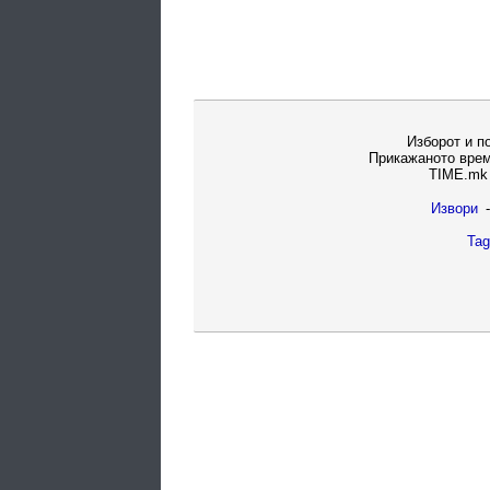
Изборот и п
Прикажаното врем
TIME.mk 
Извори
-
Tag