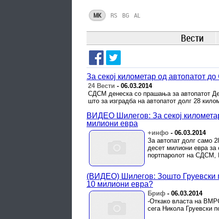
MK
RS
BG
AL
Вести
За секој километар од автопатот до
24 Вести
-
06.03.2014
СДСМ денеска со прашања за автопатот Дем
што за изградба на автопатот долг 28 килом
ВИДЕО Шилегов: За секој километар
милиони евра
+инфо
-
06.03.2014
За автопат долг само 2
десет милиони евра за 
портпаролот на СДСМ, П
(ВИДЕО) Шилегов: Зошто Груевски го
10 милиони евра?
Бриф
-
06.03.2014
-Откако власта на ВМР
сега Никола Груевски п