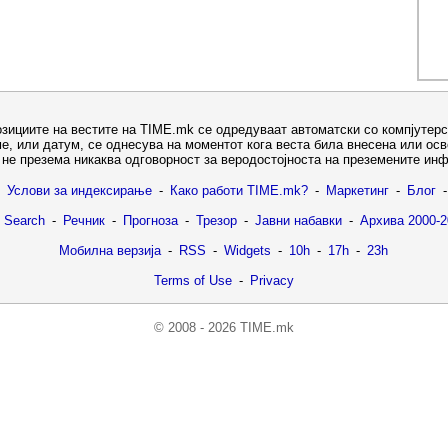
озициите на вестите на TIME.mk се одредуваат автоматски со компјутерс
е, или датум, се однесува на моментот кога веста била внесена или ос
не презема никаква одговорност за веродостојноста на преземените ин
Услови за индексирање
-
Како работи TIME.mk?
-
Маркетинг
-
Блог
-
 Search
-
Речник
-
Прогноза
-
Трезор
-
Јавни набавки
-
Архива 2000-2
Мобилна верзија
-
RSS
-
Widgets
-
10h
-
17h
-
23h
Terms of Use
-
Privacy
© 2008 - 2026 TIME.mk