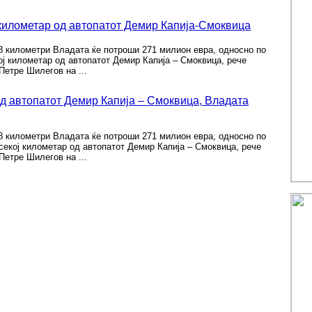
 километар од автопатот Демир Капија-Смоквица
8 километри Владата ќе потроши 271 милион евра, односно по
ој километар од автопатот Демир Капија – Смоквица, рече
етре Шилегов на ...
д автопатот Демир Капија – Смоквица, Владата
8 километри Владата ќе потроши 271 милион евра, односно по
секој километар од автопатот Демир Капија – Смоквица, рече
етре Шилегов на ...