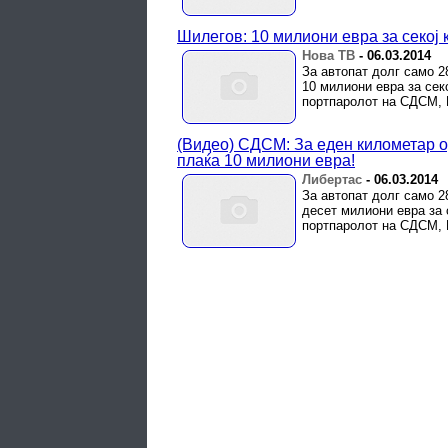
Шилегов: 10 милиони евра за секој
Нова ТВ
-
06.03.2014
За автопат долг само 2
10 милиони евра за сек
портпаролот на СДСМ, П
(Видео) СДСМ: За еден километар о
плаќа 10 милиони евра!
Либертас
-
06.03.2014
За автопат долг само 2
десет милиони евра за 
портпаролот на СДСМ, П