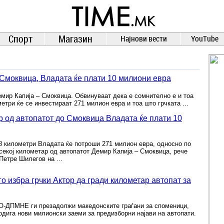
TIME.mk
ВЕСТИ
NEWS
Спорт
Магазин
Најнови вести
YouTube
 Смоквица, Владата ќе плати 10 милиони евра
ир Капија – Смоквица. Обвинуваат дека е сомнително е и тоа
етри ќе се инвестираат 271 милион евра и тоа што грчката ...
 од автопатот до Смоквица Владата ќе плати 10
8 километри Владата ќе потроши 271 милион евра, односно по
секој километар од автопатот Демир Капија – Смоквица, рече
етре Шилегов на ...
 избра грчки Актор да гради километар автопат за
О-ДПМНЕ ги презадолжи македонските граѓани за споменици,
одига нови милионски заеми за предизборни најави на автопати.