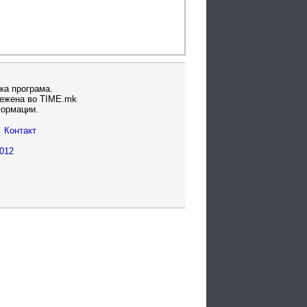
ка програма.
вежена во TIME.mk
формации.
Контакт
012