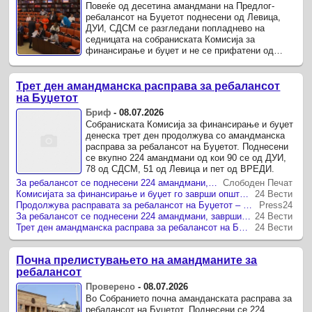
Повеќе од десетина амандмани на Предлог-
ребалансот на Буџетот поднесени од Левица,
ДУИ, СДСМ се разгледани попладнево на
седницата на собраниската Комисија за
финансирање и буџет и не се прифатени од
заменик-министерот за финансии Николче
Јанкуловски.
Трет ден амандманска расправа за ребалансот
на Буџетот
Бриф
-
08.07.2026
Собраниската Комисија за финансирање и буџет
денеска трет ден продолжува со амандманска
расправа за ребалансот на Буџетот. Поднесени
се вкупно 224 амандмани од кои 90 се од ДУИ,
78 од СДСМ, 51 од Левица и пет од ВРЕДИ.
За ребалансот се поднесени 224 амандмани, заврши општиот претрес на Комисијата за финансирање и буџет
Слободен Печат
Комисијата за финансирање и буџет го заврши општиот претрес за ребалансот, попладне продолжува со амандманска расправа
24 Вести
Продолжува расправата за ребалансот на Буџетот – во игра 224 амандмани
Press24
За ребалансот се поднесени 224 амандмани, заврши општиот претрес на Комисијата за финансирање и буџет
24 Вести
Трет ден амандманска расправа за ребалансот на Буџетот
24 Вести
Почна прелистувањето на амандманите за
ребалансот
Проверено
-
08.07.2026
Во Собранието почна аманданската расправа за
ребалансот на Буџетот. Поднесени се 224