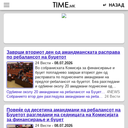
↵ НАЗАД
Заврши вториот ден од амандманската расправа
по ребалансот на буџетот
24 Вести
-
08.07.2026
Во собраниската Комисија за финансирање и
буџет попладнево заврши вториот ден од
расправата по поднесените амандмани на
предлог-ребалансот на буџетот. Беа разгледани
и одбиени околу 20 амадмани поднесени од
ДУИ, СДСМ и Левица.
Одбиени околу 20 амандмани на ребалансот на Буџетот, расправата продолжува утре
4NEWS
Собранието втор ден разгледува амандмани на ребалансот на буџетот
24 Вести
Повеќе од десетина амандмани на ребалансот на
Буџетот разгледани на седницата на Комисијата
за финансирање и буџет
24 Вести
-
08.07.2026