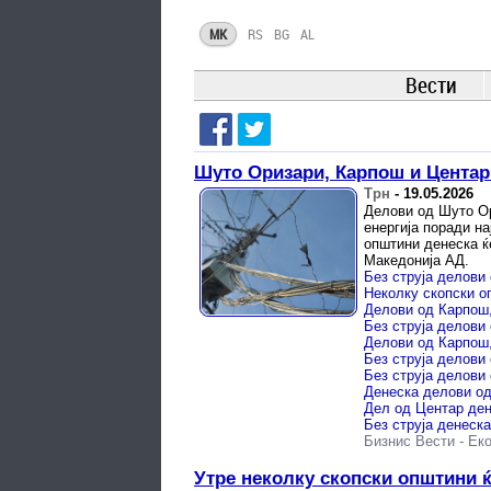
MK
RS
BG
AL
Вести
Шуто Оризари, Карпош и Центар 
Трн
-
19.05.2026
Делови од Шуто Ор
енергија поради н
општини денеска ќ
Македонија АД.
Без струја делови
Неколку скопски о
Делови од Карпош,
Без струја делови
Делови од Карпош,
Без струја делови
Без струја делови
Денеска делови од
Без струја денеск
Бизнис Вести
-
Еко
Утре неколку скопски општини ќе