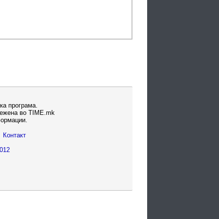
ка програма.
вежена во TIME.mk
формации.
Контакт
012