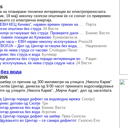
26
а на планирани технички интервенции во електропреносната
ик, 19 мај) неколку скопски општини ќе се соочат со привремен
ањето со електрична енергија.
Поради работа на „ЕВН КЕЦ Кичево“, најавен времен прекин на електрична енергија за домаќинствата во овие населби и улици
Порта
пски општини без струја
24 Вести
Денес делови од Скопје остануваат без струја: Проверете дали сте на списокот
Бизнис Вести
а повеќе локации во Куманово
Кумановски м.
дум часа – ЕВН најави неколку исклучувања
Press24
ЖИТЕЛИТЕ ВО НЕВОЛЈА – Дел од Центар останува без вода, а две општини без струја
Национално
е ќе нема струја со часови
Слободен Печат
енес без струја и вода
Булевар
Повеќе скопски улици денеска без струја поради интервенции во мрежата
Рацин
у исклучувања, ќе нема струја седум часа
24 Вести
 без вода
.2026
шибер со пречник од 300 милиметри на улицата „Никола Карев“
аселба Центар, денеска од 9:00 часот прекинато водоснабдување
ите од улиците „Никола Карев“, „Мирче Ацев“, дел од населбата
од Центар поради дефект на водоводна мрежа
Скопје1
денес делови од Скопје
Трн
нтар денеска без вода
Бизнис Вести
нтар денеска без вода
Агротим
д Центар поради дефект на шибер
Прва Скопска
бдувањето во Центар – се санира дефектот
Скопско Ехо