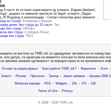
е
2026
од 9 часот ќе останат корисниците од улиците „Бајрам Шабани“,
Хоџа“, додека со намален притисок ќе бидат улиците „Ордан
Од ЈП Водовод и канализација – Скопје соопштија дека прекинот…
лици во Скопје
Економија и Бизнис
шија денес без струја до 15 часот
Трн
ија без струја
24Инфо
еска без струја
Слободен Печат
ршија без струја
ТВ21
озициите на вестите на TIME.mk се одредуваат автоматски со компјутерс
е, или датум, се однесува на моментот кога веста била внесена или ос
не презема никаква одговорност за веродостојноста на преземените ин
Услови за индексирање
-
Како работи TIME.mk?
-
Маркетинг
-
Блог
-
 Search
-
Речник
-
Прогноза
-
Трезор
-
Јавни набавки
-
Архива 2000-2
Мобилна верзија
-
RSS
-
Widgets
-
10h
-
17h
-
23h
Terms of Use
-
Privacy
© 2008 - 2026 TIME.mk