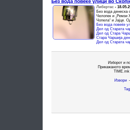
Без вода повеќе улици во Скопј
Либертас
-
18.05.
Без вода денеска 
Челопек и „Ремзи 
Чопела“ и Јајце. 
Без вода повеќе у
Дел од Старата чар
Дел од Стара Чарш
Стара Чаршија ден
Дел од Старата ча
Изборот и п
Прикажаното врем
TIME.mk 
Извори
-
Tag