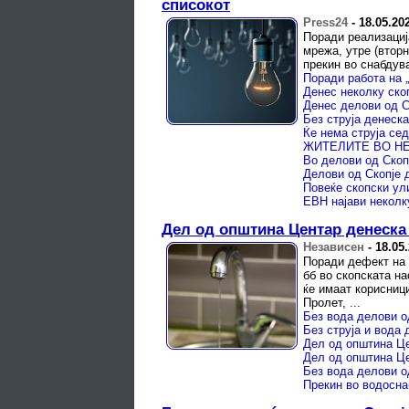
списокот
Press24
-
18.05.20
Поради реализациј
мрежа, утре (вторн
прекин во снабдув
Денес неколку ско
Без струја денеск
Ќе нема струја се
Во делови од Скопј
Делови од Скопје д
ЕВН најави неколк
Дел од општина Центар денеска
Независен
-
18.05
Поради дефект на 
бб во скопската н
ќе имаат корисниц
Пролет, ...
Без вода делови 
Без струја и вода 
Дел од општина Це
Дел од општина Це
Без вода делови о
Прекин во водосна