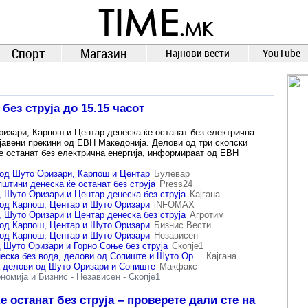
TIME.mk
ВЕСТИ
NEWS
Спорт
Магазин
Најнови вести
YouTube
без струја до 15.15 часот
изари, Карпош и Центар денеска ќе останат без електрична
ајавени прекини од ЕВН Македонија. Делови од три скопски
е останат без електрична енергија, информираат од ЕВН
 од Шуто Оризари, Карпош и Центар
Булевар
пштини денеска ќе останат без струја
Press24
 Шуто Оризари и Центар денеска без струја
Кајгана
 од Карпош, Центар и Шуто Оризари
iNFOMAX
 Шуто Оризари и Центар денеска без струја
Агротим
 од Карпош, Центар и Шуто Оризари
Бизнис Вести
 од Карпош, Центар и Шуто Оризари
Независен
 Шуто Оризари и Горно Соње без струја
Скопје1
Дел од Центар денеска без вода, делови од Сопиште и Шуто Оризари без струја
Кајгана
а делови од Шуто Оризари и Сопиште
Макфакс
номија и Бизнис
-
Независен
-
Скопје1
 останат без струја – проверете дали сте на