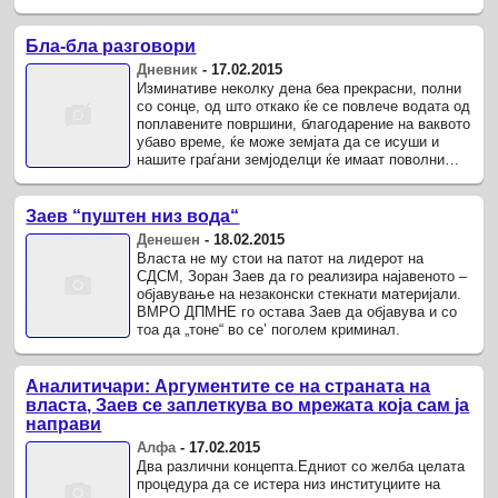
Бла-бла разговори
Дневник
-
17.02.2015
Изминативе неколку дена беа прекрасни, полни
со сонце, од што откако ќе се повлече водата од
поплавените површини, благодарение на ваквото
убаво време, ќе може земјата да се исуши и
нашите граѓани земјоделци ќе имаат поволни
услови за спремање на ...
Заев “пуштен низ вода“
Денешен
-
18.02.2015
Власта не му стои на патот на лидерот на
СДСМ, Зоран Заев да го реализира најавеното –
објавување на незаконски стекнати материјали.
ВМРО ДПМНЕ го остава Заев да објавува и со
тоа да „тоне“ во се’ поголем криминал.
Аналитичари: Аргументите се на страната на
власта, Заев се заплеткува во мрежата која сам ја
направи
Алфа
-
17.02.2015
Два различни концепта.Едниот со желба целата
процедура да се истера низ институциите на