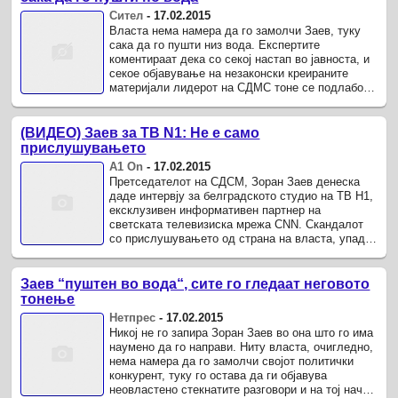
Сител
-
17.02.2015
Власта нема намера да го замолчи Заев, туку
сака да го пушти низ вода. Експертите
коментираат дека со секој настап во јавноста, и
секое објавување на незаконски креираните
материјали лидерот на СДМС тоне се подлабоко
во сопствените лаги.
(ВИДЕО) Заев за ТВ N1: Не е само
прислушувањето
А1 On
-
17.02.2015
Претседателот на СДСМ, Зоран Заев денеска
даде интервју за белградското студио на ТВ Н1,
ексклузивен информативен партнер на
светската телевизиска мрежа CNN. Скандалот
со прислушувањето од страна на власта, упадот
и инструментализацијата на ...
Заев “пуштен во вода“, сите го гледаат неговото
тонење
Нетпрес
-
17.02.2015
Никој не го запира Зоран Заев во она што го има
наумено да го направи. Ниту власта, очигледно,
нема намера да го замолчи својот политички
конкурент, туку го остава да ги објавува
неовластено стекнатите разговори и на тој начин