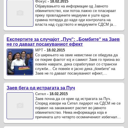
Фокус
-
18.02.2015
Објавувањето на информации од Јавното
обвинителство, кои потоа лажно се пласираат
преку провладините медиуми е уште една
срамна потврда до каде оди контролата на
власта над судството и медиумите СДСМ ја
демантира веста на порталот „Пресс24“ дека ...
Експертите за случајот „Пуч“: „Бомбите“ на Заев
не го даваат посакуваниот ефект
МРТ
-
18.02.2015
Со ширењето на овие невистини се обидува да
се покрие фактот кој и самиот Заев го призна во
повеќе наврати, дека соработувал со странски
служби... Се повеќе е јасно дека „бомбите“ на
Заев не го даваат посакуваниот ефект,
коментира експертската ...
Заев бега од истрагата за Пуч
Сител
-
18.02.2015
Заев почна да се крие од истрагата за Пуч.
Според извори на Сител лидерот на СДСМ не се
појавил на закажаниот распит во јавното
обвинителство. Нема информација која е
причината што четврто осомничениот избегнал
контакт со истражните органи.