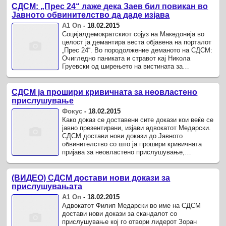
СДСМ: „Прес 24“ лаже дека Заев бил повикан во
Јавното обвинителство да даде изјава
А1 On
-
18.02.2015
Социјалдемократскиот сојуз на Македонија во
целост ја демантира веста објавена на порталот
„Прес 24“. Во породолжение деманото на СДСМ:
Очигледно паниката и стравот кај Никола
Груевски од ширењето на вистината за
Македонија до крајни граници ги ...
СДСМ ја прошири кривичната за неовластено
прислушување
Фокус
-
18.02.2015
Како доказ се доставени сите докази кои веќе се
јавно презентирани, изјави адвокатот Медарски.
СДСМ достави нови докази до Јавното
обвинителство со што ја прошири кривичната
пријава за неовластено прислушување,
информираше адвокатот Филип Медарски .
(ВИДЕО) СДСМ достави нови докази за
прислушувањата
А1 On
-
18.02.2015
Адвокатот Филип Медарски во име на СДСМ
достави нови докази за скандалот со
прислушување кој го отвори лидерот Зоран