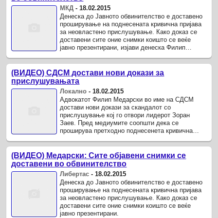
МКД
-
18.02.2015
Денеска до Јавното обвинителство е доставено
проширување на поднесената кривична пријава
за неовластено прислушување. Како доказ се
доставени сите оние снимки коишто се веќе
јавно презентирани, изјави денеска Филип
Медарски, член на адвокатскиот тим ...
(ВИДЕО) СДСМ достави нови докази за
прислушувањата
Локално
-
18.02.2015
Адвокатот Филип Медарски во име на СДСМ
достави нови докази за скандалот со
прислушување кој го отвори лидерот Зоран
Заев. Пред медиумите соопшти дека се
проширува претходно поднесенета кривична
пријава за неовластено прислушување која ја
поднесе ...
(ВИДЕО) Медарски: Сите објавени снимки се
доставени во обвинителство
Либертас
-
18.02.2015
Денеска до Јавното обвинителство е доставено
проширување на поднесената кривична пријава
за неовластено прислушување. Како доказ се
доставени сите оние снимки коишто се веќе
јавно презентирани.