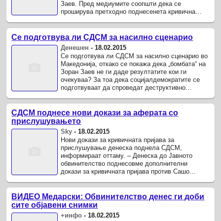
Заев. Пред медиумите соопшти дека се
проширува претходно поднесенета кривична
пријава за неовластено прислушување која ја
поднесе ...
Се подготвува ли СДСМ за насилно сценарио
Денешен
-
18.02.2015
Се подготвува ли СДСМ за насилно сценарио во
Македонија, откако се покажа дека „бомбата“ на
Зоран Заев не ги даде резултатите кои ги
очекуваа? За тоа дека социјалдемократите се
подготвуваат да спроведат деструктивно
сценарио во Македонија говорат и ...
СДСМ поднесе нови докази за аферата со
прислушувањето
Sky
-
18.02.2015
Нови докази за кривичната пријава за
прислушување денеска поднела СДСМ,
информираат оттаму. – Денеска до Јавното
обвинителство поднесовме дополнителни
докази за кривичната пријава против Сашо
Мијалков, Горан Груевски и НН лица за
прислушување – ...
ВИДЕО Медарски: Обвинителство денес ги доби
сите објавени снимки
+инфо
-
18.02.2015