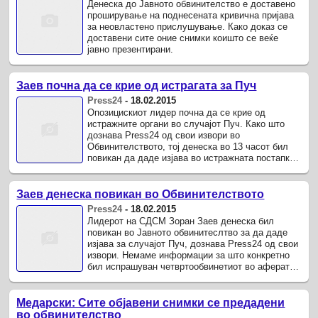
Денеска до Јавното обвинителство е доставено
проширување на поднесената кривична пријава
за неовластено прислушување. Како доказ се
доставени сите оние снимки коишто се веќе
јавно презентирани.
Заев почна да се крие од истрагата за Пуч
Press24
-
18.02.2015
Опозицискиот лидер почна да се крие од
истражните органи во случајот Пуч. Како што
дознава Press24 од свои извори во
Обвинителството, тој денеска во 13 часот бил
повикан да даде изјава во истражната постапка,
но од непознати причини не се појавил.
Заев денеска повикан во Обвинителството
Press24
-
18.02.2015
Лидерот на СДСМ Зоран Заев денеска бил
повикан во Јавното обвинитеслтво за да даде
изјава за случајот Пуч, дознава Press24 од свои
извори. Немаме информации за што конкретно
бил испрашуван четвртообвинетиот во аферата
во која се сомничи за шпионажа ...
Медарски: Сите објавени снимки се предадени
во обвинителство