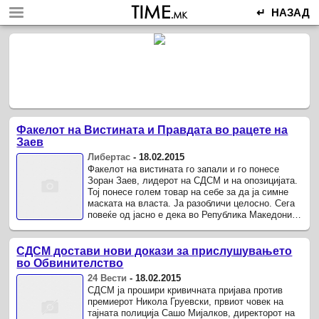
↵ НАЗАД
Факелот на Вистината и Правдата во рацете на
Заев
Либертас
-
18.02.2015
Факелот на вистината го запали и го понесе
Зоран Заев, лидерот на СДСМ и на опозицијата.
Тој понесе голем товар на себе за да ја симне
маската на власта. Ја разобличи целосно. Сега
повеќе од јасно е дека во Република Македонија
нема демократска ...
СДСМ достави нови докази за прислушувањето
во Обвинителство
24 Вести
-
18.02.2015
СДСМ ја прошири кривичната пријава против
премиерот Никола Груевски, првиот човек на
тајната полиција Сашо Мијалков, директорот на