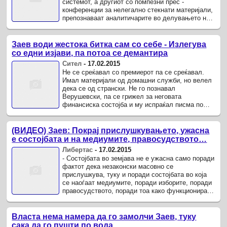
системот, а другиот со помпезни прес -
конференции за нелегално стекнати материјали,
препознаваат аналитичарите во делувањето на
власта и опозицијата.
Заев води жестока битка сам со себе - Излегува
со едни изјави, па потоа се демантира
Сител
-
17.02.2015
Не се среќавал со премиерот па се среќавал.
Имал материјали од домашни служби, но велел
дека се од странски. Не го познавал
Верушевски, па се грижел за неговата
финансиска состојба и му испраќал писма по
курир.
(ВИДЕО) Заев: Покрај прислушкувањето, ужасна
е состојбата и на медиумите, правосудството…
Либертас
-
17.02.2015
- Состојбата во земјава не е ужасна само поради
фактот дека незаконски масовно се
прислушкува, туку и поради состојбата во која
се наоѓаат медиумите, поради изборите, поради
правосудството, поради тоа како функционира
државниот систем, вели ...
Власта нема намера да го замолчи Заев, туку
сака да го пушти по вода