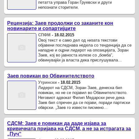
петатта управа Горан Груевски и други
непознати сторители.
Рецензија: Заев продолжи со заканите кон
новинарите и сопартијците
СПФМ
-
18.02.2015
Овој текст е само дел од низата текстови
објавени последнава недела со тенденција да се
нападне и оцрни лидерот на опозицијата, Зоран
Заев, кој во јавноста излезе со „бомба“,
обвинувајќи ја власта дека прислушувала
повеќе од 20.000 граѓани.
Заев повикан во Обвинителството
Утрински
-
18.02.2015
Лидерот на СДСМ, Зоран Заев, денеска бил
повикан, но не се појавил во Обвинителството.
Неговиот адвокат Филип Медарски рече дека
Заев бил спречен да се појави, поради партиски
обврски. „Заев го извести писмено
Обвинителството дека е спречен да дојде ...
СДСМ: Заев е повикан да даде изјава за
кривичната пријава на СДСМ, а не за истрагата за
„Пуч“