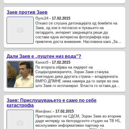
Заев се повеќе ...
Заев против Заев
Пулс24
-
17.02.2015
Откако се слушна детонацијата од бомбите на
Заев, од кои е погласно и пукањето на
петардите, интернет заедницата реши да
состави една интересна фотографија која
привлече доста внимание. Насловена како „Заев
против Заев“, на фотографијата се гледа ...
Дали Заев е „пуштен низ вода“?
Канал5
-
17.02.2015
По втората објава на лидерот на
Социјалдемократите, Зоран Заев станува
очигледно дека другата страна – владејачката
ВМРО ДПМНЕ нема намера да го запре во она
што Заев го испланирал. Власта го остава да
објавува и зборува, а според аналитичарите, со
...
Заев: Прислушувањето е само по себе
катастрофа
Макфакс
-
17.02.2015
Претседателот на СДСМ, Зоран Заев во вторник
даде интервју за белградското студио на ТВ Н1,
ексклузивен информативен партнер на