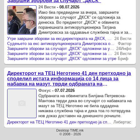
Завршни зборови за случајот „ДКСК“
24 Вести
-
08.07.2026
Иако беа предвидени за вчера, завршните
зборови за случајот „ДКСК“ се одложија за
денеска. Во предметот „ДКСК“ е обвинета
поранешната антикорупционерка Татјана
Димитровска за оддавање службена тајна и за
компјутерски фалсификат.
Утре завршни зборови за ексдиректорката на ДКСК, Димитровска
24 Вести
Судењето за екс антикорупционерката Димитровска одложено за утре
Фактор
Завршните зборови за случајот „ДКСК“ одложени за утре
24Инфо
Завршните зборови за случајот „ДКСК“ одложени за утре
24 Вести
Завршните зборови за случајот „ДКСК“ одложени за утре
Бриф
Директорот на ТЕЦ Неготино 41 ден претходно ја
споделил истата информација со 14 лица за
набавка на мазут, тврди одбраната на
обвинетата за оддавање службена тајна
Фокус
-
07.07.2026
Одбраната на обвинетата Билјана Петревска-
Мантова тврди дека во случајот со набавката на
мазут за ТЕЦ Неготино не била оддадена
никаква службена тајна и дека тоа го потврдува
нов доказ доставен на денешното рочиште.
Директорот на ТЕЦ Неготино 41 ден претходно ја споделил истата информација со 14 лица за набавка на мазут, тврди одбраната на обвинетата за оддавање службена тајна
Либертас
Desktop TIME.mk
© 2008 - 2026