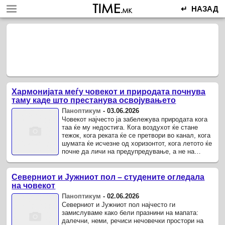
↵ НАЗАД
Хармонијата меѓу човекот и природата почнува
таму каде што престанува освојувањето
Паноптикум
-
03.06.2026
Човекот најчесто ја забележува природата кога
таа ќе му недостига. Кога воздухот ќе стане
тежок, кога реката ќе се претвори во канал, кога
шумата ќе исчезне од хоризонтот, кога летото ќе
почне да личи на предупредување, а не на
годишно време.
Северниот и Јужниот пол – студените огледала
на човекот
Паноптикум
-
02.06.2026
Северниот и Јужниот пол најчесто ги
замислуваме како бели празнини на мапата:
далечни, неми, речиси нечовечки простори на