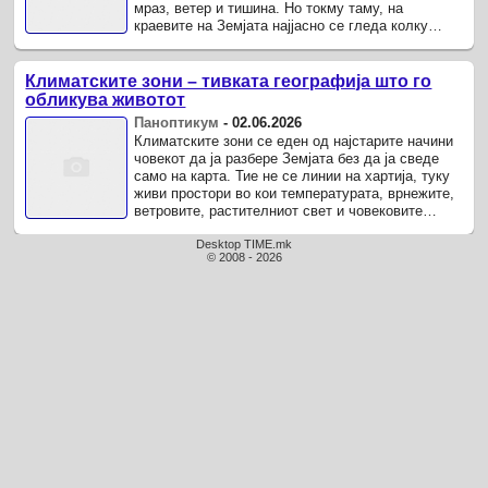
мраз, ветер и тишина. Но токму таму, на
краевите на Земјата најјасно се гледа колку
планетата не е збир на одделни места, туку ...
Климатските зони – тивката географија што го
обликува животот
Паноптикум
-
02.06.2026
Климатските зони се еден од најстарите начини
човекот да ја разбере Земјата без да ја сведе
само на карта. Тие не се линии на хартија, туку
живи простори во кои температурата, врнежите,
ветровите, растителниот свет и човековите
навики создаваат ...
Desktop TIME.mk
© 2008 - 2026