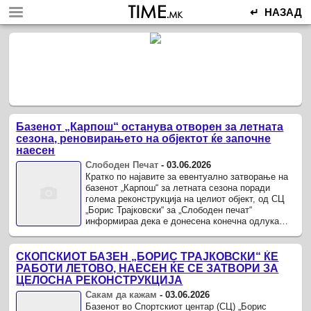
↵ НАЗАД
Базенот „Карпош“ останува отворен за летната
сезона, реновирањето на објектот ќе започне
наесен
Слободен Печат
-
03.06.2026
Кратко по најавите за евентуално затворање на
базенот „Карпош“ за летната сезона поради
голема реконструкција на целиот објект, од СЦ
„Борис Трајковски“ за „Слободен печат“
информираа дека е донесена конечна одлука
базенот да продолжи да работи во ...
СКОПСКИОТ БАЗЕН „БОРИС ТРАЈКОВСКИ“ ЌЕ
РАБОТИ ЛЕТОВО, НАЕСЕН ЌЕ СЕ ЗАТВОРИ ЗА
ЦЕЛОСНА РЕКОНСТРУКЦИЈА
Сакам да кажам
-
03.06.2026
Базенот во Спортскиот центар (СЦ) „Борис