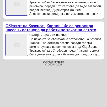
Трајковски“ во Скопје наесен комплетно ќе се
реновира, поради што ќе треба да биде затворен
подолг период. Директорот Даниел
Апостоловски вели дека во моментов се прави
проектот за реконструкција, по што ќе ...
Објектот на базенот „Карпош“ ќе се реновира
наесен - останува да работи во текот на летото
Скопје инфо
-
03.06.2026
По најавите за евентуално затворање на базенот
„Карпош“ за летната сезона поради голема
реконструкција на целиот објект, од СЦ „Борис
Трајковски“ за „ Слободен печат “ изјавиле дека
била донесена одлука базенот да продолжи да
работи во текот на ...
Desktop TIME.mk
© 2008 - 2026