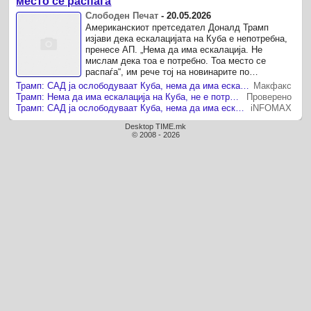
место се распаѓа
Слободен Печат
-
20.05.2026
Американскиот претседател Доналд Трамп
изјави дека ескалацијата на Куба е непотребна,
пренесе АП. „Нема да има ескалација. Не
мислам дека тоа е потребно. Тоа место се
распаѓа“, им рече тој на новинарите по
враќањето од Конектикат, додавајќи дека САД ...
Трамп: САД ја ослободуваат Куба, нема да има ескалација
Макфакс
Трамп: Нема да има ескалација на Куба, не е потребно. Тоа место се распаѓа
Проверено
Трамп: САД ја ослободуваат Куба, нема да има ескалација
iNFOMAX
Desktop TIME.mk
© 2008 - 2026