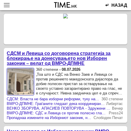
↵ НАЗАД
СДСМ и Левица со договорена стратегија за
блокирање на донесувањето нов Изборен
законик – велат од ВМРО-ДПМНЕ
360 степени
-
08.07.2026
„Тоа што и СДС на Венко Заев и Левица се
против решението македонската дијаспора да
добие полесен пристап за остварување на
своето уставно загарантирано право на глас, не
е случајност. Нивна заедничка цел е да спречат
проширување на демократското право на глас за
СДСМ: Власта не бара изборни реформи, туку начин за манипулација со гласовите од дијаспората
360 степени
нашите ...
ВМРО-ДПМНЕ: Граѓаните гледаат дека координирани се ставовите на Венко Заев и Апасиев на штета на дијаспората
Либертас
ВЕНКО ЗБОРУВА, АПАСИЕВ ПОВТОРУВА - Здружени против гласовите на иселениците, реагираат од ВМРО-ДПМНЕ
Вечер
ВМРО-ДПМНЕ: СДС и Левица се против полесно гласање на дијаспората
Press24
Пропаднаa измените на Изборниот законик, на избори – по старо!
Слободен Печат