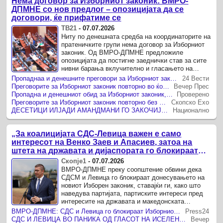
Нема договор за Изборниот законик: ВМРО-
ДПМНЕ со нов предлог – опозицијата да се
договори, ќе прифатиме се
ТВ21
-
07.07.2026
Ниту по денешната средба на координаторите на
пратеничките групи нема договор за Изборниот
законик. Од ВМРО-ДПМНЕ предложиле
опозицијата да постигне заеднички став за сите
нивни барања вклучително и гласањето на
дијаспората, а сето тоа ќе им биде прифатено.
Пропаднаа и денешните преговори за Изборниот законик: Колку партии, толку желби
24 Вести
Преговорите за Изборниот законик повторно во ќор-сокак, дијаспората останува главен камен на сопнување
Вечер Прес
Пропадна и денешниот обид за Изборниот законик, партиите секој на свое
Проверено
Преговорите за Изборниот законик повторно без успех
Скопско Ехо
ДЕСЕТИЦИ ИЛЈАДИ АМАНДМАНИ ГО ЗАКОЧИЈА ЗАКОНИКОТ Но се појави нов предлог за дијаспората
Национално
„За коалицијата СДС-Левица важен е само
интересот на Венко Заев и Апасиев, затоа на
штета на државата и дијаспората го блокираат
Изборниот закон“, вели ВМРО-ДПМНЕ
Скопје1
-
07.07.2026
ВМРО-ДПМНЕ преку соопштение обвини дека
СДСМ и Левица го блокираат донесувањето на
новиот Изборен законик, ставајќи ги, како што
наведува партијата, партиските интереси пред
интересите на државата и македонската
дијаспора.
ВМРО-ДПМНЕ: СДС и Левица го блокираат Изборниот законик поради страв од гласовите на дијаспората
Press24
СДС И ЛЕВИЦА ВО ПАНИКА ОД ГЛАСОТ НА ИСЕЛЕНИЦИТЕ, велат од ВМРО-ДПМНЕ
Вечер