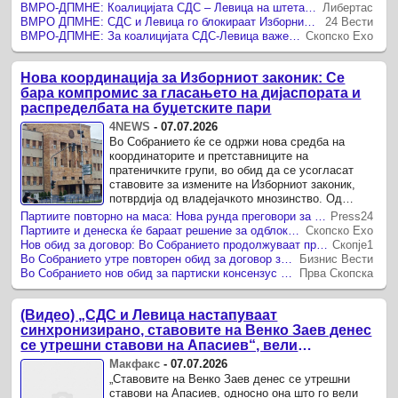
ВМРО-ДПМНЕ: Коалицијата СДС – Левица на штета на државата и дијаспората го блокира Изборниот закон
Либертас
ВМРО ДПМНЕ: СДС и Левица го блокираат Изборниот законик на штета на дијаспората и реформите
24 Вести
ВМРО-ДПМНЕ: За коалицијата СДС-Левица важен е само интересот на Венко Заев и Апасиев
Скопско Ехо
Нова координација за Изборниот законик: Се
бара компромис за гласањето на дијаспората и
распределбата на буџетските пари
4NEWS
-
07.07.2026
Во Собранието ќе се одржи нова средба на
координаторите и претставниците на
пратеничките групи, во обид да се усогласат
ставовите за измените на Изборниот законик,
потврдија од владејачкото мнозинство. Од
пратеничката група на ВМРО-ДПМНЕ брифираат
Партиите повторно на маса: Нова рунда преговори за Изборниот законик во Собранието
Press24
дека ги очекуваат конечните ...
Партиите и денеска ќе бараат решение за одблокирање на Изборниот законик
Скопско Ехо
Нов обид за договор: Во Собранието продолжуваат преговорите за Изборниот законик
Скопје1
Во Собранието утре повторен обид за договор за Изборниот законик
Бизнис Вести
Во Собранието нов обид за партиски консензус за Изборниот законик
Прва Скопска
(Видео) „СДС и Левица настапуваат
синхронизирано, ставовите на Венко Заев денес
се утрешни ставови на Апасиев“, вели
Манасиевски
Макфакс
-
07.07.2026
„Ставовите на Венко Заев денес се утрешни
ставови на Апасиев, односно она што го вели