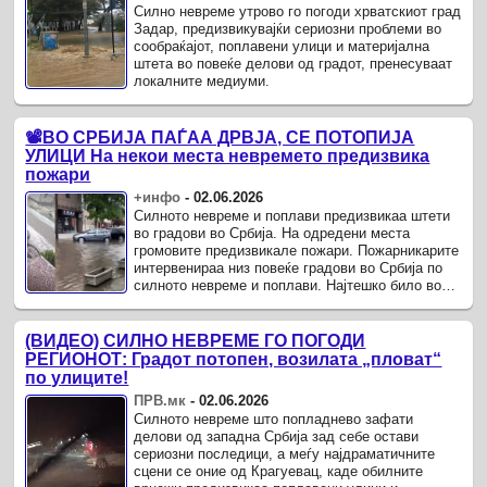
Силно невреме утрово го погоди хрватскиот град
Задар, предизвикувајќи сериозни проблеми во
сообраќајот, поплавени улици и материјална
штета во повеќе делови од градот, пренесуваат
локалните медиуми.
📽️ВО СРБИЈА ПАЃАА ДРВЈА, СЕ ПОТОПИЈА
УЛИЦИ На некои места невремето предизвика
пожари
+инфо
-
02.06.2026
Силното невреме и поплави предизвикаа штети
во градови во Србија. На одредени места
громовите предизвикале пожари. Пожарникарите
интервенираа низ повеќе градови во Србија по
силното невреме и поплави. Најтешко било во
Врање.
(ВИДЕО) СИЛНО НЕВРЕМЕ ГО ПОГОДИ
РЕГИОНОТ: Градот потопен, возилата „пловат“
по улиците!
ПРВ.мк
-
02.06.2026
Силното невреме што попладнево зафати
делови од западна Србија зад себе остави
сериозни последици, а меѓу најдраматичните
сцени се оние од Крагуевац, каде обилните