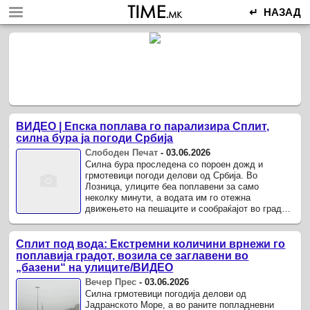
↵ НАЗАД
ВИДЕО | Епска поплава го парализира Сплит,
силна бура ја погоди Србија
Слободен Печат
-
03.06.2026
Силна бура проследена со пороен дожд и
грмотевици погоди делови од Србија. Во
Лозница, улиците беа поплавени за само
неколку минути, а водата им го отежна
движењето на пешаците и сообраќајот во градот,
објавија локалните медиуми .
Сплит под вода: Екстремни количини врнежи го
поплавија градот, возила се заглавени во
„базени“ на улиците/ВИДЕО
Вечер Прес
-
03.06.2026
Силна грмотевици погодија делови од
Јадранското Море, а во раните попладневни