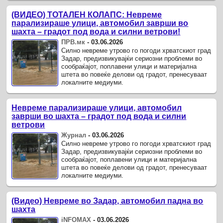
(ВИДЕО) ТОТАЛЕН КОЛАПС: Невреме
парализираше улици, автомобил заврши во
шахта – градот под вода и силни ветрови!
ПРВ.мк
-
03.06.2026
Силно невреме утрово го погоди хрватскиот град
Задар, предизвикувајќи сериозни проблеми во
сообраќајот, поплавени улици и материјална
штета во повеќе делови од градот, пренесуваат
локалните медиуми.
Невреме парализираше улици, автомобил
заврши во шахта – градот под вода и силни
ветрови
Журнал
-
03.06.2026
Силно невреме утрово го погоди хрватскиот град
Задар, предизвикувајќи сериозни проблеми во
сообраќајот, поплавени улици и материјална
штета во повеќе делови од градот, пренесуваат
локалните медиуми.
(Видео) Невреме во Задар, автомобил падна во
шахта
iNFOMAX
-
03.06.2026