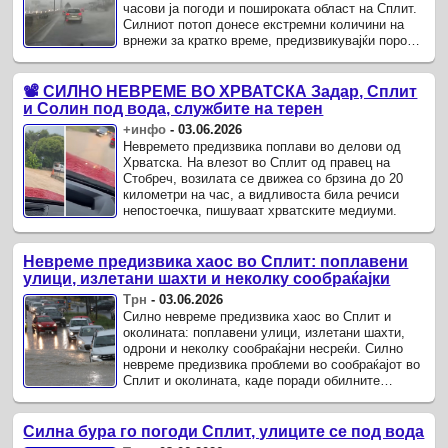
часови ја погоди и пошироката област на Сплит.
Силниот потоп донесе екстремни количини на
врнежи за кратко време, предизвикувајќи порои
во сите делови на Сплит и околината.
📽️ СИЛНО НЕВРЕМЕ ВО ХРВАТСКА Задар, Сплит
и Солин под вода, службите на терен
+инфо
-
03.06.2026
Невремето предизвика поплави во делови од
Хрватска. На влезот во Сплит од правец на
Стобреч, возилата се движеа со брзина до 20
километри на час, а видливоста била речиси
непостоечка, пишуваат хрватските медиуми.
Невреме предизвика хаос во Сплит: поплавени
улици, излетани шахти и неколку сообраќајки
Трн
-
03.06.2026
Силно невреме предизвика хаос во Сплит и
околината: поплавени улици, излетани шахти,
одрони и неколку сообраќајни несреќи. Силно
невреме предизвика проблеми во сообраќајот во
Сплит и околината, каде поради обилните
врнежи коловозите се мокри и ...
Силна бура го погоди Сплит, улиците се под вода