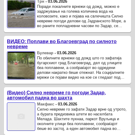
Трн
-
03.06.2026
Поради локалните врнежи од дожд, можно е
задржување на голема количина вода на
коловозите, како и појава на свлечишта Силно
невреме погоди делови од Јадранското Море, а
во раните попладневни часови по Задар, се
пресели во поширокото подрачје на ...
ВИДЕО: Поплави во Благоевград по силното
невреме
Булевар
-
03.06.2026
По обилните врнежи од дожд што го зафатија
бугарскиот град Благоевград, дел од улиците
беа поплавени, а сообраќајот во одредени
делови накратко беше отежнат. На социјалните
мрежи се појави видео на кое се гледаат под
вода улици и дворови, додека ...
(Видео) Силно невреме го погоди Задар,
автомобил падна во шахта
Макфакс
-
03.06.2026
Силно невреме го зафати Задар врне од утрото,
а бурата предизвика штети во населбата
Мелада. Шахтите пукнаа, паркот Вруљица и
околните улици беа поплавени, сообраќајот
беше во застој, а еден автомобил падна во
шахта, јавува ХРТ .