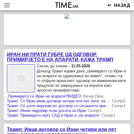
↵ НАЗАД
ИРАН НИ ПРАТИ ЃУБРЕ ОД ОДГОВОР,
ПРИМИРЈЕТО Е НА АПАРАТИ, КАЖА ТРАМП
Сакам да кажам
-
11.05.2026
Доналд Трамп изјави дека „примирјето со Иран е
на апарати за одржување во живот“, откако тој
го отфрли иранскиот одговор на аамериканските
предлози за завршување на војната како
целосно неприфатливи.
„Примирјето со Иран на апарати“/ВИДЕО
Вечер Прес
Трамп: Со Иран имав договор четири или пет пати, па се предомислуваа
Скопје1
Трамп: Сè уште верувам во договор со сегашното иранско раководство
Скопје1
Трамп: Имам најдобар план досега за Иран
Скопје1
Трамп: Примирјето меѓу САД и Иран е „на апарати“
Скопје1
Трамп: Имав договор со Иран четири или пет