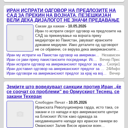
ИРАН ИСПРАТИ ОДГОВОР НА ПРЕДЛОЗИТЕ НА
САД ЗА ПРЕКИН НА ВОЈНАТА, ПЕЗЕШКИЈАН
ВЕЛИ ДЕКА ДИЈАЛОГОТ НЕ ЗНАЧИ ПРЕДАВАЊЕ
Сакам да кажам
-
10.05.2026
Иран го испрати својот одговор на предлозите на
САД за прекинување на војната преку
медијатори во Пакистан, јавуваат иранските
државни медиуми. Иако деталите од одговорот
не се објавени, се верува дека американските
предлози се фокусирани на ...
Иран му испрати на Пакистан одговор на американскиот предлог за прекин на војната
Независен
Иран се јави преку пакистанските посредници: Испрати одговори на американскиот предлог за прекин на војната
Вечер Прес
Иран испрати одговор на американскиот предлог за крај на војната
Скопје1
Иран доставил одговор на американскиот предлог за прекин на војната
24Инфо
Иран одговори на американскиот предлог за крај на војната
Вечер
Земјите што воведуваат санкции против Иран „ќе
се соочат со проблеми“ во Ормускиот Теснец, се
закани Техеран
Слободен Печат
-
10.05.2026
Иранската Револуционерна гарда, исто така, се
закани и со напади и врз американските центри
на Блискиот Исток како одмазда за
неодамнешните напади врз ирански танкери во
Оманскиот Залив Висок ирански воен