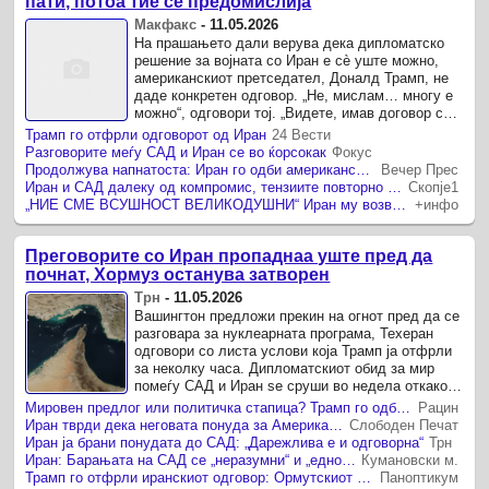
пати, потоа тие се предомислија
Макфакс
-
11.05.2026
На прашањето дали верува дека дипломатско
решение за војната со Иран е сè уште можно,
американскиот претседател, Доналд Трамп, не
даде конкретен одговор. „Не, мислам… многу е
можно“, одговори тој. „Видете, имав договор со
нив четири или пет пати.
Трамп го отфрли одговорот од Иран
24 Вести
Разговорите меѓу САД и Иран се во ќорсокак
Фокус
Продолжува напнатоста: Иран го одби американскиот мировен предлог, а САД иранскиот
Вечер Прес
Иран и САД далеку од компромис, тензиите повторно растат
Скопје1
„НИЕ СМЕ ВСУШНОСТ ВЕЛИКОДУШНИ“ Иран му возврати на Трамп по жестоката порака
+инфо
Преговорите со Иран пропаднаа уште пред да
почнат, Хормуз останува затворен
Трн
-
11.05.2026
Вашингтон предложи прекин на огнот пред да се
разговара за нуклеарната програма, Техеран
одговори со листа услови која Трамп ја отфрли
за неколку часа. Дипломатскиот обид за мир
помеѓу САД и Иран se сруши во недела откако
Техеран испрати ...
Мировен предлог или политичка стапица? Трамп го одби Иран, пазарите реагираа
Рацин
Иран тврди дека неговата понуда за Америка е „дарежлива и одговорна“
Слободен Печат
Иран ја брани понудата до САД: „Дарежлива е и одговорна“
Трн
Иран: Барањата на САД се „неразумни“ и „еднострани“
Кумановски м.
Трамп го отфрли иранскиот одговор: Ормутскиот теснец повторно станува центар на светската криза
Паноптикум