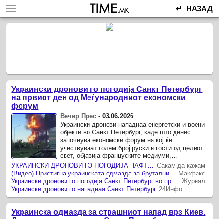
↵ НАЗАД
Украински дронови го погодија Санкт Петербург
на првиот ден од Меѓународниот економски
форум
Вечер Прес
-
03.06.2026
Украински дронови нападнаа енергетски и воени
објекти во Санкт Петербург, каде што денес
започнува економски форум на кој ќе
учествуваат голем број руски и гости од целиот
свет, објавија француските медиуми,
повикувајќи се на руски и украински ...
УКРАИНСКИ ДРОНОВИ ГО ПОГОДИЈА НАФТЕНИОТ ТЕРМИНАЛ ВО САНКТ ПЕТЕРБУРГ ПРЕД ПОЧЕТОКОТ НА „РУСКИОТ ДАВОС“
Сакам да кажам
(Видео) Пристигна украинската одмазда за бруталниот напад: драматични снимки од Санкт Петербург
Макфакс
Украински дронови го погодија Санкт Петербург во пресрет на клучниот економски форум
Журнал
Украински дронови го нападнаа Санкт Петербург
24Инфо
Украинска одмазда за страшниот напад врз Киев.