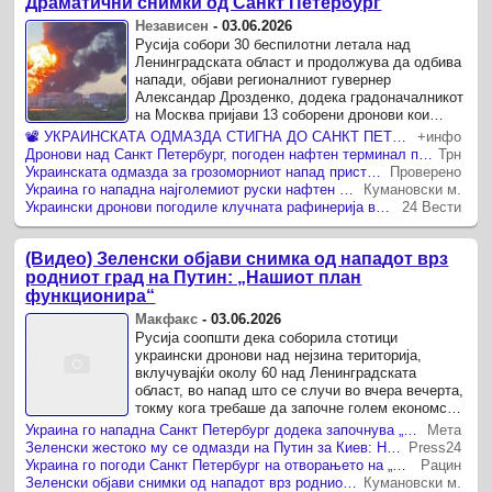
Драматични снимки од Санкт Петербург
Независен
-
03.06.2026
Русија собори 30 беспилотни летала над
Ленинградската област и продолжува да одбива
напади, објави регионалниот гувернер
Александар Дрозденко, додека градоначалникот
на Москва пријави 13 соборени дронови кои
летаат кон Москва.
📽️ УКРАИНСКАТА ОДМАЗДА СТИГНА ДО САНКТ ПЕТЕРБУРГ Голема топка од чад над клучен нафтен терминал
+инфо
Дронови над Санкт Петербург, погоден нафтен терминал по нападот врз Киев
Трн
Украинската одмазда за грозоморниот напад пристигна. Драматични снимки од Санкт Петербург
Проверено
Украина го нападна најголемиот руски нафтен терминал на Балтичкото Море
Кумановски м.
Украински дронови погодиле клучната рафинерија во Саратов
24 Вести
(Видео) Зеленски објави снимка од нападот врз
родниот град на Путин: „Нашиот план
функционира“
Макфакс
-
03.06.2026
Русија соопшти дека соборила стотици
украински дронови над нејзина територија,
вклучувајќи околу 60 над Ленинградската
област, во напад што се случи во вчера вечерта,
токму кога требаше да започне голем економски
форум во Санкт Петербург.
Украина го нападна Санкт Петербург додека започнува „Путиновиот Давос“
Мета
Зеленски жестоко му се одмазди на Путин за Киев: Нападнат нафтен терминал, прекинати дел од активностите на денот на Економскиот форум
Press24
Украина го погоди Санкт Петербург на отворањето на „Путиновиот Давос“
Рацин
Зеленски објави снимки од нападот врз родниот град на Путин. „Нашиот план функционира“
Кумановски м.