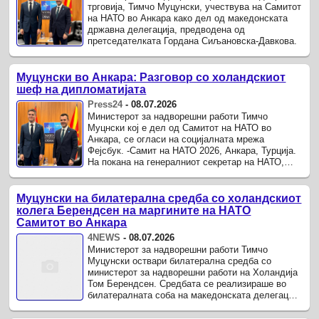
трговија, Тимчо Муцунски, учествува на Самитот
на НАТО во Анкара како дел од македонската
државна делегација, предводена од
претседателката Гордана Сиљановска-Давкова.
Муцунски во Анкара: Разговор со холандскиот
шеф на дипломатијата
Press24
-
08.07.2026
Министерот за надворешни работи Тимчо
Муцнски кој е дел од Самитот на НАТО во
Анкара, се огласи на социјалната мрежа
Фејсбук. -Самит на НАТО 2026, Анкара, Турција.
На покана на генералниот секретар на НАТО,
Марк Руте, вчера и денес учествувам на
Самитот на НАТО во Анкара, како ...
Муцунски на билатерална средба со холандскиот
колега Берендсен на маргините на НАТО
Самитот во Анкара
4NEWS
-
08.07.2026
Министерот за надворешни работи Тимчо
Муцунски оствари билатерална средба со
министерот за надворешни работи на Холандија
Том Берендсен. Средбата се реализираше во
билатералната соба на македонската делегациј
за време на првиот ден од Самитот на НАТО што
се одржува во Анкара.