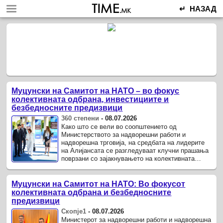
↵ НАЗАД
Муцунски на Самитот на НАТО – во фокус
колективната одбрана, инвестициите и
безбедносните предизвици
360 степени
-
08.07.2026
Како што се вели во соопштението од
Министерството за надворешни работи и
надворешна трговија, на средбата на лидерите
на Алијансата се разгледуваат клучни прашања
поврзани со зајакнувањето на колективната
одбрана, инвестициите во одбранбените
капацитети, споделувањето на ...
Муцунски на Самитот на НАТО: Во фокусот
колективната одбрана и безбедносните
предизвици
Скопје1
-
08.07.2026
Министерот за надворешни работи и надворешна