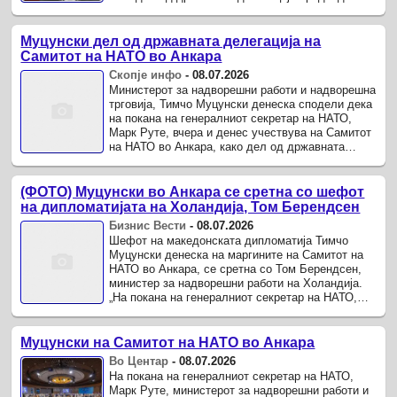
од претседателката Гордана Силјановска-
Давкова.
Муцунски дел од државната делегација на
Самитот на НАТО во Анкара
Скопје инфо
-
08.07.2026
Министерот за надворешни работи и надворешна
трговија, Тимчо Муцунски денеска сподели дека
на покана на генералниот секретар на НАТО,
Марк Руте, вчера и денес учествува на Самитот
на НАТО во Анкара, како дел од државната
делегација предводена од претседателката
Гордана ...
(ФОТО) Муцунски во Анкара се сретна со шефот
на дипломатијата на Холандија, Том Берендсен
Бизнис Вести
-
08.07.2026
Шефот на македонската дипломатија Тимчо
Муцунски денеска на маргините на Самитот на
НАТО во Анкара, се сретна со Том Берендсен,
министер за надворешни работи на Холандија.
„На покана на генералниот секретар на НАТО,
Марк Руте, вчера и денес учествувам на
Самитот на НАТО во ...
Муцунски на Самитот на НАТО во Анкара
Во Центар
-
08.07.2026
На покана на генералниот секретар на НАТО,
Марк Руте, министерот за надворешни работи и