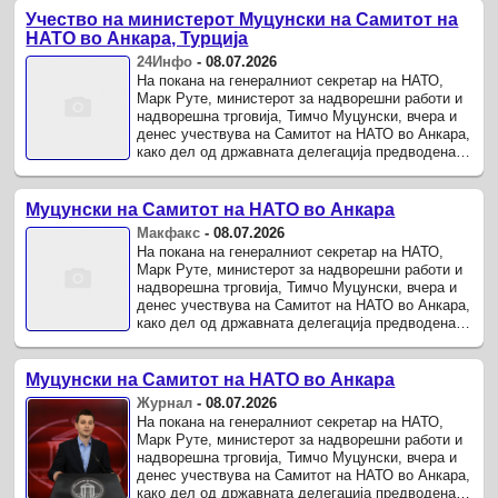
Учество на министерот Муцунски на Самитот на
НАТО во Анкара, Турција
24Инфо
-
08.07.2026
На покана на генералниот секретар на НАТО,
Марк Руте, министерот за надворешни работи и
надворешна трговија, Тимчо Муцунски, вчера и
денес учествува на Самитот на НАТО во Анкара,
како дел од државната делегација предводена
од претседателката Гордана Силјановска-
Давкова.
Муцунски на Самитот на НАТО во Анкара
Макфакс
-
08.07.2026
На покана на генералниот секретар на НАТО,
Марк Руте, министерот за надворешни работи и
надворешна трговија, Тимчо Муцунски, вчера и
денес учествува на Самитот на НАТО во Анкара,
како дел од државната делегација предводена
од претседателката Гордана Силјановска-
Давкова.
Муцунски на Самитот на НАТО во Анкара
Журнал
-
08.07.2026
На покана на генералниот секретар на НАТО,
Марк Руте, министерот за надворешни работи и
надворешна трговија, Тимчо Муцунски, вчера и
денес учествува на Самитот на НАТО во Анкара,
како дел од државната делегација предводена