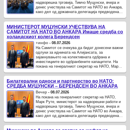
надворешна трговија, Тимчо Муцунски, вчера и
денес учествува на Самитот на НАТО во Анкара,
како дел од државната делегација предводена
од претседателката Гордана Силјановска-
Давкова.
МИНИСТЕРОТ МУЦУНСКИ УЧЕСТВУВА НА
САМИТОТ НА НАТО ВО АНКАРА Имаше средба со
холандскиот колега Берендсен
+инфо
-
08.07.2026
На Самитот се очекува да бидат донесени важни
одлуки за иднината на Алијансата, за
зајакнувањето на колективната одбрана и
инвестициите во одбранбените капацитети. На
покана на генералниот секретар на НАТО, Марк
Руте, министерот за надворешни работи и
надворешна трговија, Тимчо ...
Билатерални односи и партнерство во НАТО:
СРЕДБА МУЦУНСКИ – БЕРЕНДСЕН ВО АНКАРА
Вечер
-
08.07.2026
На покана на генералниот секретар на НАТО,
Марк Руте, министерот за надворешни работи и
надворешна трговија, Тимчо Муцунски, вчера и
денес учествува на Самитот на НАТО во Анкара,
како дел од државната делегација предводена
од претседателката Гордана Силјановска-
Давкова.