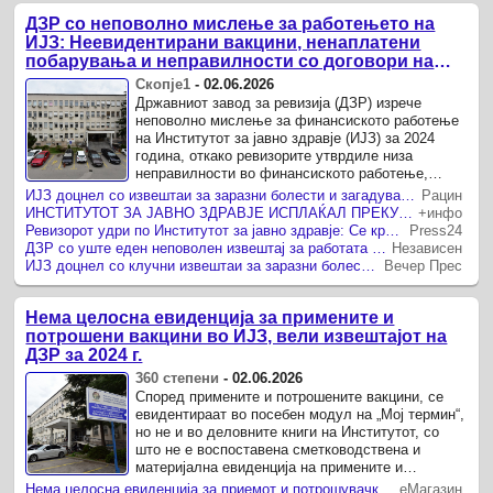
ДЗР со неповолно мислење за работењето на
ИЈЗ: Неевидентирани вакцини, ненаплатени
побарувања и неправилности со договори на
дело
Скопје1
-
02.06.2026
Државниот завод за ревизија (ДЗР) изрече
неповолно мислење за финансиското работење
на Институтот за јавно здравје (ИЈЗ) за 2024
година, откако ревизорите утврдиле низа
неправилности во финансиското работење,
евиденцијата на медицински материјали и ...
ИЈЗ доцнел со извештаи за заразни болести и загадување
Рацин
ИНСТИТУТОТ ЗА ЈАВНО ЗДРАВЈЕ ИСПЛАЌАЛ ПРЕКУВРЕМЕНИ ЧАСОВИ БЕЗ ОДЛУКИ Ревизорите утврдиле низа слабости во работењето во 2024 година
+инфо
Ревизорот удри по Институтот за јавно здравје: Се криеле вакцини од деловните книги, заглавени над 18 милиони денари
Press24
ДЗР со уште еден неповолен извештај за работата на Институтот за јавно здравје
Независен
ИЈЗ доцнел со клучни извештаи за заразни болести и загадување, ревизорите утврдија низа неправилности
Вечер Прес
Нема целосна евиденција за примените и
потрошени вакцини во ИЈЗ, вели извештајот на
ДЗР за 2024 г.
360 степени
-
02.06.2026
Според примените и потрошените вакцини, се
евидентираат во посебен модул на „Мој термин“,
но не и во деловните книги на Институтот, со
што не е воспоставена сметководствена и
материјална евиденција на примените и
потрошени залихи Институтот за јавно ...
Нема целосна евиденција за приемот и потрошувачката на вакцини и медицински материјали, утврдија ревизорите за работата на ИЈЗ
еМагазин