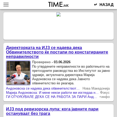
↵ НАЗАД
Директорката на ИЈЗ се надева дека
Обвинителството ќе постапи по констатираните
неправилности
Проверено
-
03.06.2026
По утврдените неправилности во работењето на
претходните раководства во Институтот за јавно
здравје, актуелната директорка Марија
Андоновска се надева дека Јавното
обвинителство ќе реагира.
Андоновска се надева дека обвинителството ќе реагира за утврдените неправилности во ИЈЗ
Нова Македонија
Марија Андоновска: И мене некои работи ми изгледаа нестварно штом дојдов на оваа функција
Фокус
ГИ ОТЧУКУВАЛЕ ДЕКА СЕ НА РАБОТА ЗА ПАРИ Андоновска бара Обвинителството да се заинтересира за неправилностите во Институтот за јавно здравје
+инфо
ИЈЗ под ревизорска лупа: кога јавните пари
остануваат без трага