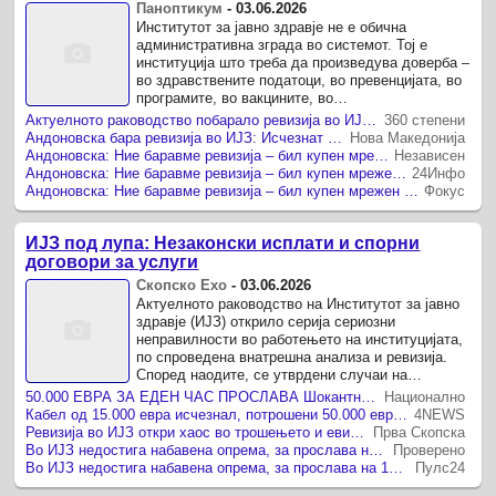
Паноптикум
-
03.06.2026
Институтот за јавно здравје не е обична
административна зграда во системот. Тој е
институција што треба да произведува доверба –
во здравствените податоци, во превенцијата, во
програмите, во вакцините, во
јавноздравствената логика на државата.
Актуелното раководство побарало ревизија во ИЈЗ: Потрошени 15 илјади евра за кабел и 50 илјади евра за едночасовен настан
360 степени
Андоновска бара ревизија во ИЈЗ: Исчезнат кабел од 15 километри, опрема без евиденција, спорни договори
Нова Македонија
Андоновска: Ние баравме ревизија – бил купен мрежен кабел за 15.000 евра, за 100-годишнината на ИЈЗ за еден час се потрошиле 50.000 евра
Независен
Андоновска: Ние баравме ревизија – бил купен мрежен кабел за 15.000 евра, за 100-годишнината на ИЈЗ за еден час се потрошиле 50.000 евра
24Инфо
Андоновска: Ние баравме ревизија – бил купен мрежен кабел за 15.000 евра, за 100-годишнината на ИЈЗ за еден час се потрошиле 50.000 евра
Фокус
ИЈЗ под лупа: Незаконски исплати и спорни
договори за услуги
Скопско Ехо
-
03.06.2026
Актуелното раководство на Институтот за јавно
здравје (ИЈЗ) открило серија сериозни
неправилности во работењето на институцијата,
по спроведена внатрешна анализа и ревизија.
Според наодите, се утврдени случаи на
недокументирани набавки, спорни ...
50.000 ЕВРА ЗА ЕДЕН ЧАС ПРОСЛАВА Шокантни детали од Институтот за јавно здравје
Национално
Кабел од 15.000 евра исчезнал, потрошени 50.000 евра за едночасовна прослава – директорката на ИЈЗ објави нови сомнежи за злоупотреби
4NEWS
Ревизија во ИЈЗ откри хаос во трошењето и евиденцијата
Прва Скопска
Во ИЈЗ недостига набавена опрема, за прослава на 100-годишнината од Институтот потрошени 50.000 евра
Проверено
Во ИЈЗ недостига набавена опрема, за прослава на 100-годишнината од Институтот потрошени 50.000 евра
Пулс24