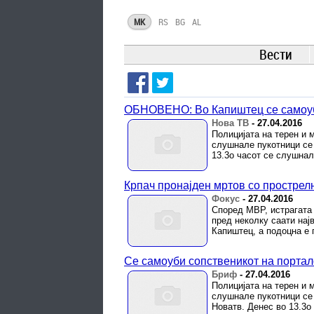
MK
RS
BG
AL
Вести
ОБНОВЕНО: Во Капиштец се самоуби
Нова ТВ
-
27.04.2016
Полицијата на терен и 
слушнале пукотници се 
13.3о часот се слушнал
Крпач пронајден мртов со прострелн
Фокус
-
27.04.2016
Според МВР, истрагата 
пред неколку саати нај
Капиштец, а подоцна е 
Се самоуби сопственикот на портал
Бриф
-
27.04.2016
Полицијата на терен и 
слушнале пукотници се 
Новатв. Денес во 13.3о