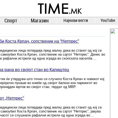
TIME.mk
ВЕСТИ
NEWS
Спорт
Магазин
Најнови вести
YouTube
 Коста Крпач, сопственик на “Нетпрес”
медицински лица потврдија пред малку дека во станот од кој се
самоубил Коста Крпач, сопственик на сајтот “Нетпрес”. Денес во
е рафални истрели од една зграда во скопската населба ...
а рана во својот стан во Капиштец
тек ќе утврдува што точно се случило Коста Крпач е човекот кој
веројатно пукаше во комбе од својот балкон кон паркингот во
пронајден мртов во својот стан, тврдат од МВР.
от „Нетпрес“
медицински лица потврдија пред малку дека во станот од кој се
самоубил Коста Крпач, сопственик на сајтот “Нетпрес”, јавува
 часот се слушнале рафални истрели од една зграда во ...