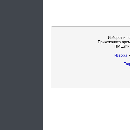
Изборот и п
Прикажаното врем
TIME.mk 
Извори
-
Tag