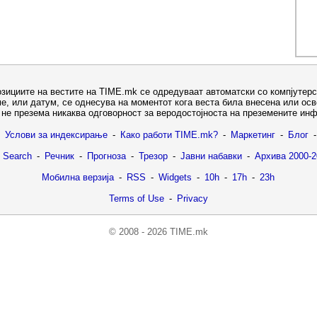
озициите на вестите на TIME.mk се одредуваат автоматски со компјутерс
е, или датум, се однесува на моментот кога веста била внесена или ос
не презема никаква одговорност за веродостојноста на преземените ин
Услови за индексирање
-
Како работи TIME.mk?
-
Маркетинг
-
Блог
-
 Search
-
Речник
-
Прогноза
-
Трезор
-
Јавни набавки
-
Архива 2000-2
Мобилна верзија
-
RSS
-
Widgets
-
10h
-
17h
-
23h
Terms of Use
-
Privacy
© 2008 - 2026 TIME.mk