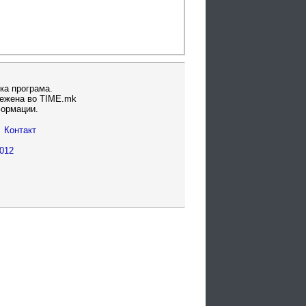
ка програма.
вежена во TIME.mk
формации.
Контакт
012