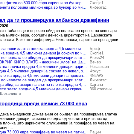
Албански државјанин фатен со 500.000 евра скриени во бункер во минибус на Табановце
Скопје1
На Табановце запленети половина милион евра во бункер во минибус
Либертас
дел да ги прошверцува албански државјанин
.2026
мин Табановце е спречен обид за нелегален пренос на кеш пари
ина милион евра, соопшти денеска директорот на Царинската
оловски. Како што информира Николовски, парите се пронајдени
Царинската управа заплени златна плочка вредна 4,5 милиони денари пронајдена во чевел на патник на граничен премин Богородица
Бриф
(Фото) Златна плочка вредна 4,5 милиони денари ја сокрил во чевел, за да ја шверцува од Гостивар до Истанбул
Скопје1
(ФОТО) Македонец во чевлата се обидел да прокриумчари златна плочка вредна 4,5 милиони денари
Press24
ВО КОНДУРАТА СОКРИЛ КИЛО ЗЛАТО - необичен „улов“ на Царината
Вечер
Во чевел скрил златна плочка вредна 4,5 милиони денари, цариниците го открија
Независен
Златна плочка вредна 4,5 милиони денари ја сокрил во чевел, за да ја шверцува од Гостивар до Истанбул
Фокус
Запленета златна плочка вредна 4,5 милиони денари на преминот Богородица
4NEWS
(ФОТО) Македонец во чевлата се обидел да прокриумчари златна плочка вредна 4,5 милиони денари
Либертас
Цариниците спречија обид за шверц на златна плочка вредна 4,5 милиони денари скриена во чевел
Кајгана
Се обидел да пренесе злато вредно 4,5 милиони денари скриено во чевел, го фатиле цариници на „Богородица“
360 степени
Шеталиште
городица вреди речиси 73.000 евра
дека македонски државјанин се обидел да прошверцува златна
 милиони денари, скриена во една од чевлите при излез од
а плочка што царинските службеници ја пронајдоа во чевел на
нин ...
Златна плочка вредна 73.000 евра пронајдена во чевел на патник на границата со Грција
Рацин