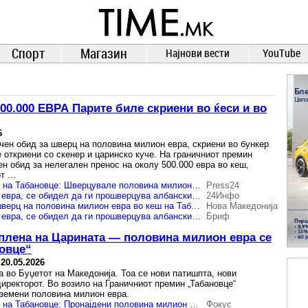
TIME.mk
ВЕСТИ
NEWS
Спорт
Магазин
Најнови вести
YouTube
.000 ЕВРА Парите биле скриени во ќеси и во
6
чен обид за шверц на половина милион евра, скриени во бункер
 откриени со скенер и царинско куче. На граничниот премин
ен обид за нелегален пренос на околу 500.000 евра во кеш,
 ...
Историска заплена на Табановце: Шверцувале половина милион евра во бункер на минибус
Press24
Запленети 500.000 евра, се обидел да ги прошверцува албански државјанин
24Инфо
Царината спречи шверц на половина милион евра во кеш на Табановце
Нова Македонија
Запленети 500.000 евра, се обидел да ги прошверцува албански државјанин
Бриф
плена на Царината — половина милион евра се
новце“
-
20.05.2026
а во Буџетот на Македонија. Тоа се нови патишпта, нови
иректорот. Во возило на Граничниот премин „Табановце“
дземени половина милион евра.
Историска заплена на Табановце: Пронајдени половина милион евра во бункер во минибус
Фокус