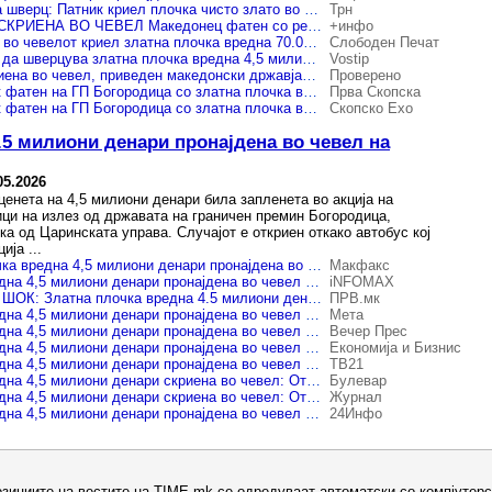
Неуспешен обид за шверц: Патник криел плочка чисто злато во чевлите за да ја внесе во Грција
Трн
ЗЛАТНА ПЛОЧКА СКРИЕНА ВО ЧЕВЕЛ Македонец фатен со речиси килограм злато на Богородица
+инфо
ФОТО | Македонец во чевелот криел златна плочка вредна 70.000 евра
Слободен Печат
Македонец пробал да шверцува златна плочка вредна 4,5 милиони денари!
Vostip
Златна плочка скриена во чевел, приведен македонски државјанин
Проверено
Македонски патник фатен на ГП Богородица со златна плочка во чевелот вредна 4,5 милиони денари
Прва Скопска
Македонски патник фатен на ГП Богородица со златна плочка во чевелот вредна 4,5 милиони денари
Скопско Ехо
.5 милиони денари пронајдена во чевел на
05.2026
ценета на 4,5 милиони денари била запленета во акција на
ци на излез од државата на граничен премин Богородица,
а од Царинската управа. Случајот е откриен откако автобус кој
ија ...
(Фото) Златна плочка вредна 4,5 милиони денари пронајдена во чевел на патник на граничниот премин Богородица
Макфакс
Златна плочка вредна 4,5 милиони денари пронајдена во чевел на патник на граничен премин Богородица
iNFOMAX
ЦАРИНИЦИТЕ ВО ШОК: Златна плочка вредна 4.5 милиони денари пронајдена во чевел на патник на преминот Богородица!
ПРВ.мк
Златна плочка вредна 4,5 милиони денари пронајдена во чевел на патник на граничен премин Богородица
Мета
Златна плочка вредна 4,5 милиони денари пронајдена во чевел на патник
Вечер Прес
Златна плочка вредна 4,5 милиони денари пронајдена во чевел на патник, информираат од Царинска управа
Економија и Бизнис
Златна плочка вредна 4,5 милиони денари пронајдена во чевел на патник на ГП Богородица
ТВ21
Златна плочка вредна 4,5 милиони денари скриена во чевел: Откриен обид за криумчарење на границата Богородица
Булевар
Златна плочка вредна 4,5 милиони денари скриена во чевел: Откриен обид за криумчарење на границата Богородица
Журнал
Златна плочка вредна 4,5 милиони денари пронајдена во чевел на патник на ГП Богородица
24Инфо
озициите на вестите на TIME.mk се одредуваат автоматски со компјутерс