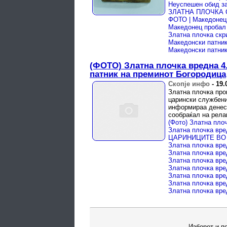
(ФОТО) Златна плочка вредна 4
патник на преминот Богородица
Скопје инфо
-
19.
Златна плочка про
царински службени
информираа денеск
сообраќал на релац
Изборот и п