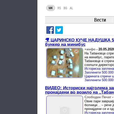
MK
RS
BG
AL
Вести
🎥 ЦАРИНСКО КУЧЕ НАДУШКА 500
бункер на минибус
+инфо
-
20.05.202
На Табановце спре
на минибус, парите
Табановце е спреч
соопшти директорот
ВИДЕО: Историски најголема за
пронајдени во возило на „Таба
Слободен Печат
Овие пари завршиј
болници… – рече д
пронајдени се и о