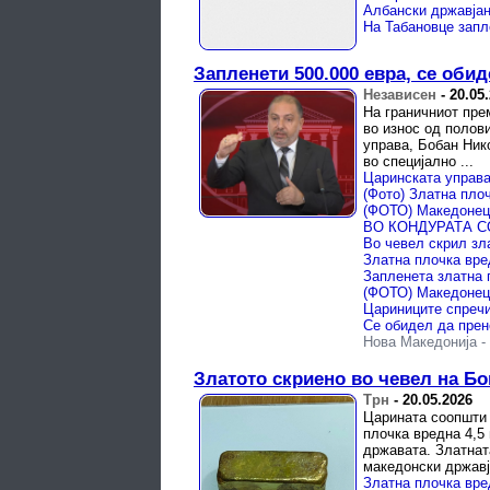
Запленети 500.000 евра, се оби
Независен
-
20.05
На граничниот пре
во износ од полов
управа, Бобан Ник
во специјално ...
Нова Македонија
-
Златото скриено во чевел на Бо
Трн
-
20.05.2026
Царината соопшти 
плочка вредна 4,5
државата. Златнат
македонски државја