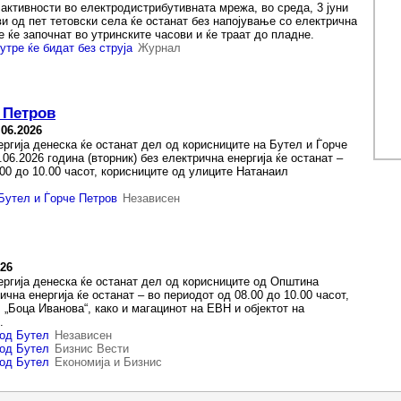
активности во електродистрибутивната мрежа, во среда, 3 јуни
и од пет тетовски села ќе останат без напојување со електрична
е ќе започнат во утринските часови и ќе траат до пладне.
утре ќе бидат без струја
Журнал
е Петров
.06.2026
ергија денеска ќе останат дел од корисниците на Бутел и Ѓорче
.06.2026 година (вторник) без електрична енергија ќе останат –
00 до 10.00 часот, корисниците од улиците Натанаил
 Бутел и Ѓорче Петров
Независен
026
ергија денеска ќе останат дел од корисниците од Општина
ична енергија ќе останат – во периодот од 08.00 до 10.00 часот,
 „Боца Иванова“, како и магацинот на ЕВН и објектот на
.
 од Бутел
Независен
 од Бутел
Бизнис Вести
 од Бутел
Економија и Бизнис