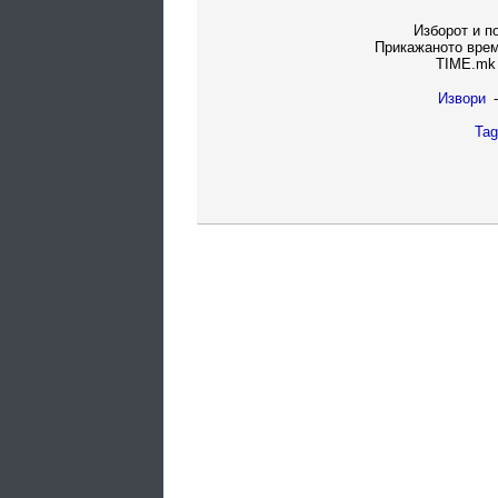
Изборот и п
Прикажаното врем
TIME.mk 
Извори
-
Tag