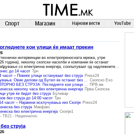
TIME.mk
ВЕСТИ
NEWS
Спорт
Магазин
Најнови вести
YouTube
Погледнете кои улици ќе имаат прекин
26
технички интервенции во електропреносната мрежа, утре
026 година), неколку скопски населби и компании ќе останат
абдување со електрична енергија, соопштуваат од надлежните…
енес до 14 часот
Трн
 часот – Повеќе улици остануваат без струја
Press24
ЕВН најави исклучувања: Овие делови од Бутел ќе останат без струја
Скопско Ехо
СКОПЈЕ УТРЕ ПОВТОРНО БЕЗ СТРУЈА: Погледнете кои улици ќе имаат прекин!
ПРВ.мк
енеска неколку часа без електрична енергија
Прва Скопска
ци утре ќе бидат без струја
Булевар
ов без струја до 14:00 часот
Трн
14 часот – Најавени исклучувања низ Скопје
Press24
енеска без струја
Макфакс
енеска без електрична енергија
Скопје1
-
ТВ21
-
Национално
 без струја
026