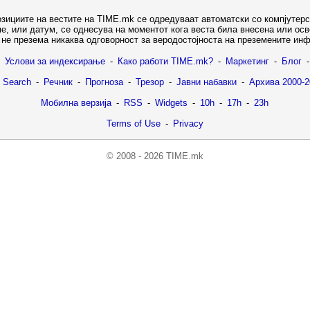
озициите на вестите на TIME.mk се одредуваат автоматски со компјутерс
е, или датум, се однесува на моментот кога веста била внесена или ос
не презема никаква одговорност за веродостојноста на преземените ин
Услови за индексирање
-
Како работи TIME.mk?
-
Маркетинг
-
Блог
-
 Search
-
Речник
-
Прогноза
-
Трезор
-
Јавни набавки
-
Архива 2000-2
Мобилна верзија
-
RSS
-
Widgets
-
10h
-
17h
-
23h
Terms of Use
-
Privacy
© 2008 - 2026 TIME.mk