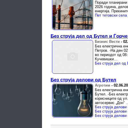
Поради планирани 
2026 година, делов
енергија. Прекинит
Пет тетовски села 
Без струја дел од Бутел и Ѓорч
Бизнис Вести
-
02
Без електрична ен
Петров. -На ден 02
во периодот од 08.
Кучевишки…
Без струја дел од
Без струја делови од Бутел
Агротим
-
02.06.2
Без електрична ен
Бутел. -Без електр
корисниците од ул.
автосервис „Дон“ ..
Без струја делови
Без струја делови
Без струја делови