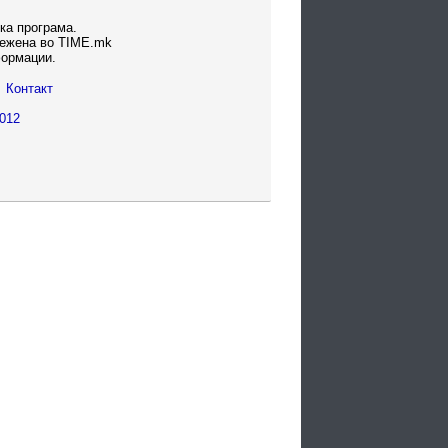
ка програма.
вежена во TIME.mk
формации.
Контакт
012