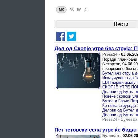
MK
RS
BG
AL
Вести
Дел од Скопје утре без струја: 
Press24
-
03.06.20
Поради планирани 
(четврток, 04.06.2
привремено без сн
Бутел без струја д
Исклучувања до 14
Делови од Бутел д
Повеќе скопски ули
Бутел и Ѓорче Петр
Ќе нема струја до 
Делови од Бутел д
Делови од Бутел д
Press24
-
Булевар
Пет тетовски села утре ќе бидат
Булевар
-
02.06.2