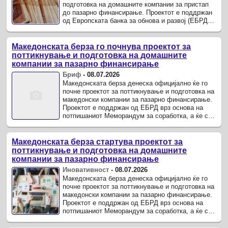
подготовка на домашните компании за пристап
до пазарно финансирање. Проектот е поддржан
од Европската банка за обнова и развој (ЕБРД),
врз основа на потпишаниот Меморандум за
соработка, а ...
Македонската берза го почнува проектот за
поттикнување и подготовка на домашните
компании за пазарно финансирање
Бриф
-
08.07.2026
Македонската берза денеска официјално ќе го
почне проектот за поттикнување и подготовка на
македонски компании за пазарно финансирање.
Проектот е поддржан од ЕБРД врз основа на
потпишаниот Меморандум за соработка, а ќе се
имплементира од PWC Северна Македонија и
PWC Хрватска.
Македонската берза стартува проектот за
поттикнување и подготовка на домашните
компании за пазарно финансирање
Иновативност
-
08.07.2026
Македонската берза денеска официјално ќе го
почне проектот за поттикнување и подготовка на
македонски компании за пазарно финансирање.
Проектот е поддржан од ЕБРД врз основа на
потпишаниот Меморандум за соработка, а ќе се
имплементира од PWC Северна Македонија и
PWC Хрватска.