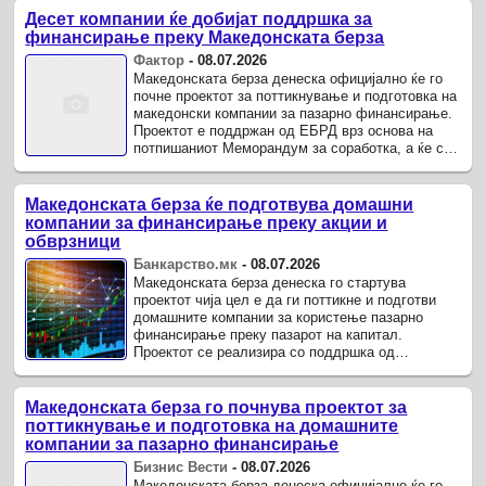
Десет компании ќе добијат поддршка за
финансирање преку Македонската берза
Фактор
-
08.07.2026
Македонската берза денеска официјално ќе го
почне проектот за поттикнување и подготовка на
македонски компании за пазарно финансирање.
Проектот е поддржан од ЕБРД врз основа на
потпишаниот Меморандум за соработка, а ќе се
имплементира од PWC Северна Македонија и
PWC Хрватска.
Македонската берза ќе подготвува домашни
компании за финансирање преку акции и
обврзници
Банкарство.мк
-
08.07.2026
Македонската берза денеска го стартува
проектот чија цел е да ги поттикне и подготви
домашните компании за користење пазарно
финансирање преку пазарот на капитал.
Проектот се реализира со поддршка од
Европската банка за обнова и развој, врз основа
на претходно потпишан ...
Македонската берза го почнува проектот за
поттикнување и подготовка на домашните
компании за пазарно финансирање
Бизнис Вести
-
08.07.2026
Македонската берза денеска официјално ќе го