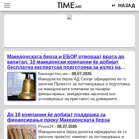
↵ НАЗАД
Македонската берза и ЕБОР отвораат врата до
капитал: 10 македонски компании ќе добијат
бесплатна експертска подготовка за излез на
берза
Банкарство.мк
-
08.07.2026
Македонска берза АД Скопје официјално ќе го
започне Проектот за поттикнување и подготовка
на македонските компании за пазарно
финансирање, иницијатива насочена кон
зголемување на пристапот на домашните
компании до пазарот на капитал преку издавање
акции и обврзници.
До 10 компании ќе добијат поддршка за
финансирање преку Македонската берза
Press24
-
08.07.2026
Македонската берза денеска официјално ќе го
започне проектот наменет за поттикнување и