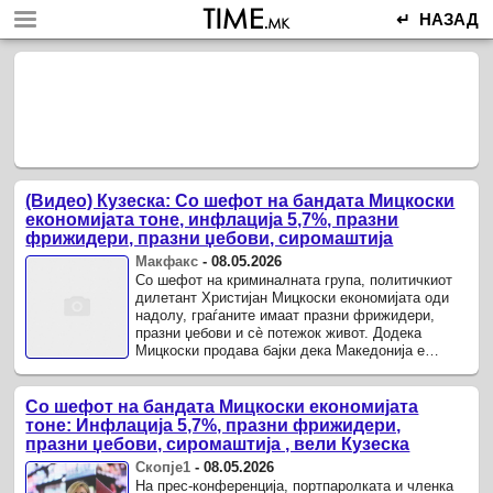
↵ НАЗАД
(Видео) Кузеска: Со шефот на бандата Мицкоски
економијата тоне, инфлација 5,7%, празни
фрижидери, празни џебови, сиромаштија
Макфакс
-
08.05.2026
Со шефот на криминалната група, политичкиот
дилетант Христијан Мицкоски економијата оди
надолу, граѓаните имаат празни фрижидери,
празни џебови и сè потежок живот. Додека
Мицкоски продава бајки дека Македонија е
„трета економија“ во Европа, ...
Со шефот на бандата Мицкоски економијата
тоне: Инфлација 5,7%, празни фрижидери,
празни џебови, сиромаштија , вели Кузеска
Скопје1
-
08.05.2026
На прес-конференција, портпаролката и членка