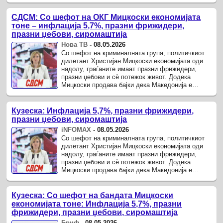
СДСМ: Со шефот на ОКГ Мицкоски економијата
тоне – инфлација 5,7%, празни фрижидери,
празни џебови, сиромаштија
Нова ТВ
-
08.05.2026
Со шефот на криминалната група, политичкиот
дилетант Христијан Мицкоски економијата оди
надолу, граѓаните имаат празни фрижидери,
празни џебови и сè потежок живот. Додека
Мицкоски продава бајки дека Македонија е
„трета економија“ во Европа, ...
Кузеска: Инфлација 5,7%, празни фрижидери,
празни џебови, сиромаштија
iNFOMAX
-
08.05.2026
Со шефот на криминалната група, политичкиот
дилетант Христијан Мицкоски економијата оди
надолу, граѓаните имаат празни фрижидери,
празни џебови и сè потежок живот. Додека
Мицкоски продава бајки дека Македонија е
„трета економија“ во Европа, ...
Кузеска: Со шефот на бандата Мицкоски
економијата тоне: Инфлација 5,7%, празни
фрижидери, празни џебови, сиромаштија
Бриф
-
08.05.2026