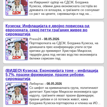
на Извршниот одбор на СДСМ, Богданка
Кузеска, обвини дека економската состојба во
државата се влошува, а граѓаните се соочуваат
со раст на цените, сиромаштија и пад на
животниот стандард.
Кузеска: Инфлацијата е двојно повисока од
еврозоната, секој петти граѓанин живее во
сиромаштија
Press24
-
08.05.2026
Портпаролката на СДСМ, Богданка Кузеска, на
денешната прес-конференција упати остри
критики до премиерот Христијан Мицкоски,
тврдејќи дека под негово водство економијата
бележи сериозен пад.
(ВИДЕО) Кузеска: Економијата тоне – инфлација
5,7%, празни фрижидери, празни џебови,
сиромаштија
Либертас
-
08.05.2026
Со шефот на криминалната група, политичкиот
дилетант Христијан Мицкоски економијата оди
надолу, граѓаните имаат празни фрижидери,
празни џебови и сè потежок живот, кажа
Богданка Кузеска-портпаролка и членка на ИО
на СДСМ на прес-конференција.