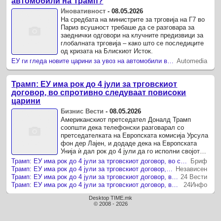
автомобили на Трамп?
Иновативност
-
08.05.2026
На средбата на министрите за трговија на Г7 во
Париз всушност требаше да се разговара за
заеднички одговори на клучните предизвици за
глобалната трговија – како што се последиците
од кризата на Блискиот Исток.
ЕУ ги гледа новите царини за увоз на автомобили во САД како пречка за трговската спогодба
Automedia
Трамп: ЕУ има рок до 4 јули за трговскиот
договор, во спротивно следуваат повисоки
царини
Бизнис Вести
-
08.05.2026
Американскиот претседател Доналд Трамп
соопшти дека телефонски разговарал со
претседателката на Европската комисија Урсула
фон дер Лајен, и додаде дека на Европската
Унија ѝ дал рок до 4 јули да го исполни својот
дел од трговскиот договор со САД, во ...
Трамп: ЕУ има рок до 4 јули за трговскиот договор, во спротивно следуваат повисоки царини
Бриф
Трамп: ЕУ има рок до 4 јули за трговскиот договор, во спротивно следуваат повисоки царини
Независен
Трамп: ЕУ има рок до 4 јули за трговскиот договор, во спротивно следуваат повисоки царини
24 Вести
Трамп: ЕУ има рок до 4 јули за трговскиот договор, во спротивно следуваат повисоки царини
24Инфо
Desktop TIME.mk
© 2008 - 2026