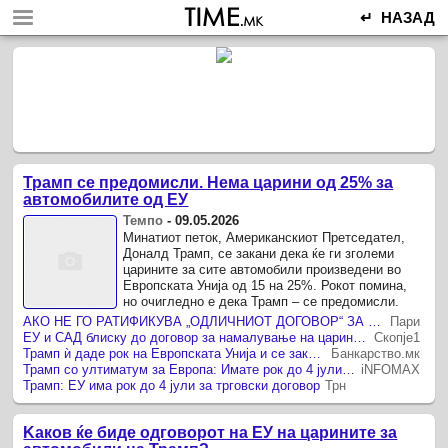
↵ НАЗАД
Трамп се предомисли. Нема царини од 25% за
автомобилите од ЕУ
Темпо
-
09.05.2026
Минатиот петок, Американскиот Претседател,
Доналд Трамп, се закани дека ќе ги зголеми
царините за сите автомобили произведени во
Европската Унија од 15 на 25%. Рокот помина,
но очигледно е дека Трамп – се предомисли.
АКО НЕ ГО РАТИФИКУВА „ОДЛИЧНИОТ ДОГОВОР“ ЗА ТРГОВИЈА ДО 4 ЈУЛИ, ЕУ ќе добие „многу повисоки“ царини, се закани Трамп
Пари
ЕУ и САД блиску до договор за намалување на царините
Скопје1
Трамп ѝ даде рок на Европската Унија и се закани со повисоки царини
Банкарство.мк
Трамп со ултиматум за Европа: Имате рок до 4 јули да го ратификувате трговскиот договор со САД
iNFOMAX
Трамп: ЕУ има рок до 4 јули за трговски договор
Трн
Kаков ќе биде одговорот на ЕУ на царините за