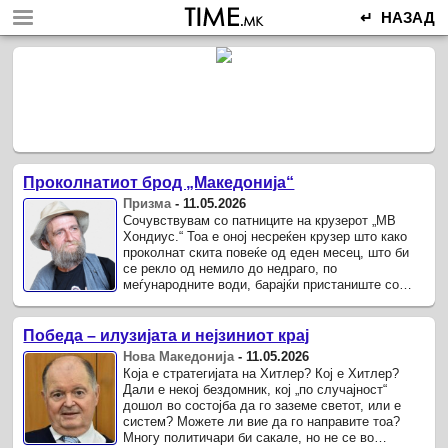
↵ НАЗАД
Проколнатиот брод „Македонија“
Призма
-
11.05.2026
Сочувствувам со патниците на крузерот „МВ
Хондиус.“ Toa е оној несреќен крузер што како
проколнат скита повеќе од еден месец, што би
се рекло од немило до недраго, по
меѓународните води, барајќи пристаниште со
добра волја да го прими пловилото ...
Победа – илузијата и нејзиниот крај
Нова Македонија
-
11.05.2026
Која е стратегијата на Хитлер? Кој е Хитлер?
Дали е некој бездомник, кој „по случајност“
дошол во состојба да го заземе светот, или е
систем? Можете ли вие да го направите тоа?
Многу политичари би сакале, но не се во