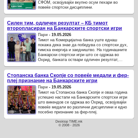
СФОМ, освојувајќи вкупно осум пехари во
повеќе спортски дисциплини.
Силен тим, одличен резултат – КБ тимот
второпласиран на Банкарските спортски игри
Пари
-
19.05.2026
Тимот на Комерцијална банка уште еднаш
покажа дека знае да победува со спортски дух,
тимска енергија и заедништво. На годинашните
Банкарски спортски игри што се одржаа во
Охрид, банката оствари одличен резултат,
освојувајќи второ место во ...
Стопанска банка Скопје со повеќе медали и фер-
плеј признание на Банкарските игри
Пари
-
19.05.2026
Тимот на Стопанска банка Скопје и оваа година
успешно настапи на Банкарските спортски игри
што викендов се одржаа во Охрид, освојувајќи
повеќе медали во различни дисциплини и едно
посебно признание за фер-плеј.
Desktop TIME.mk
© 2008 - 2026