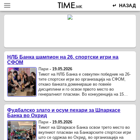
↵ НАЗАД
НЛБ Банка шампион на 26. спортски игри на
СФОМ
Пари
-
19.05.2026
Тимот на НЛБ Банка е севкупен победник на 26-
тите спортски игри во организација на СФОМ,
откако банката доминираше во повеќе
дисциплини и го освои првото место во
генералниот пласман. Во конкуренција на 15
финансиски институции и натпревари во 18 ...
Фудбалско злато и осум пехари за Шпаркасе
Банка во Охрид
Пари
-
19.05.2026
Тимот на Шпаркасе Банка освои трето место во
вкупниот пласман на Банкарските спортски игри
што се одржаа во Охрид, во организација на