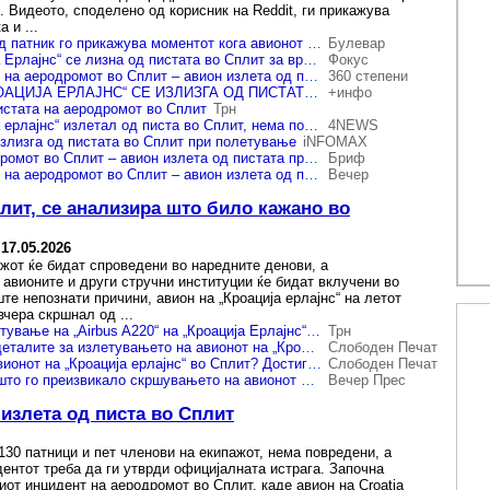
. Видеото, споделено од корисник на Reddit, ги прикажува
 и ...
(ВИДЕО) Снимка од патник го прикажува моментот кога авионот излетал од пистата на сплитскиот аеродром
Булевар
Авион на „Кроација Ерлајнс“ се лизна од пистата во Сплит за време на полетувањето
Фокус
(ВИДЕО) Инцидент на аеродромот во Сплит – авион излета од пистата при полетување
360 степени
🎥 АВИОН НА „КРОАЦИЈА ЕРЛАЈНС“ СЕ ИЗЛИЗГА ОД ПИСТАТА ВО СПЛИТ Нема повредени патници
+инфо
истата на аеродромот во Сплит
Трн
Авион на „Кроација ерлајнс“ излетал од писта во Сплит, нема повредени
4NEWS
излизга од пистата во Сплит при полетување
iNFOMAX
Инцидент на аеродромот во Сплит – авион излета од пистата при полетување
Бриф
(ВИДЕО) Инцидент на аеродромот во Сплит – авион излета од пистата при полетување
Вечер
лит, се анализира што било кажано во
-
17.05.2026
ажот ќе бидат спроведени во наредните денови, а
 авионите и други стручни институции ќе бидат вклучени во
те непознати причини, авион на „Кроација ерлајнс“ на летот
чера скршнал од ...
Како дојде до излетување на „Airbus A220“ на „Кроација Ерлајнс“ од пистата во Сплит?
Трн
ВИДЕО | Познати деталите за излетувањето на авионот на „Кроација ерлајнс“ во Сплит — обновен е воздушниот сообраќај до и од Сплит
Слободен Печат
Што се случи со авионот на „Кроација ерлајнс“ во Сплит? Достигна 242 километри на час на пистата, но не полета
Слободен Печат
Истрагата покажа што го преизвикало скршувањето на авионот на „Кроација ерлајнс“ од пистата – воздушниот сообраќај до и од Сплит е обновен
Вечер Прес
 излета од писта во Сплит
130 патници и пет членови на екипажот, нема повредени, а
дентот треба да ги утврди официјалната истрага. Започна
иот инцидент на аеродромот во Сплит, каде авион на Croatia