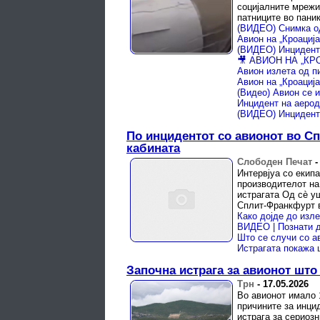
социјалните мрежи
патниците во паника
Авион излета од п
(Видео) Авион се 
По инцидентот со авионот во Сп
кабината
Слободен Печат
Интервјуа со екип
производителот на
истрагата Од сè уш
Сплит-Франкфурт в
Започна истрага за авионот што
Трн
-
17.05.2026
Во авионот имало 
причините за инци
истрага за сериозн