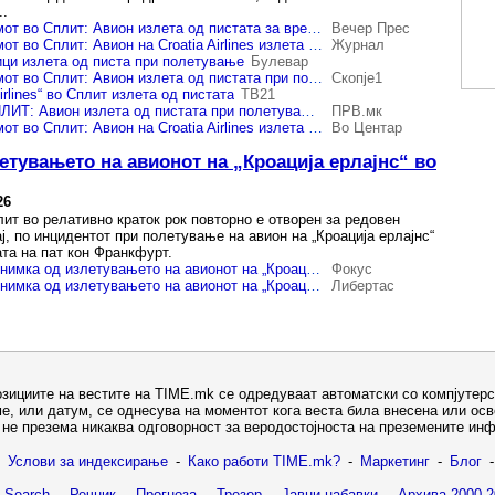
..
Драма на аеродромот во Сплит: Авион излета од пистата за време на полетувањето – причината за инцидентот се уште е непозната
Вечер Прес
Драма на аеродромот во Сплит: Авион на Croatia Airlines излета од пистата при полетување
Журнал
ици излета од писта при полетување
Булевар
Драма на аеродромот во Сплит: Авион излета од пистата при полетување
Скопје1
irlines“ во Сплит излета од пистата
ТВ21
ИНЦИДЕНТ ВО СПЛИТ: Авион излета од пистата при полетување - еве што се случило!
ПРВ.мк
Драма на аеродромот во Сплит: Авион на Croatia Airlines излета од пистата при полетување
Во Центар
етувањето на авионот на „Кроација ерлајнс“ во
26
ит во релативно краток рок повторно е отворен за редовен
, по инцидентот при полетување на авион на „Кроација ерлајнс“
ата на пат кон Франкфурт.
(Видео) Објавена снимка од излетувањето на авионот на „Кроација ерлајнс“ во Сплит
Фокус
(Видео) Објавена снимка од излетувањето на авионот на „Кроација ерлајнс“ во Сплит
Либертас
озициите на вестите на TIME.mk се одредуваат автоматски со компјутерс
е, или датум, се однесува на моментот кога веста била внесена или ос
не презема никаква одговорност за веродостојноста на преземените ин
Услови за индексирање
-
Како работи TIME.mk?
-
Маркетинг
-
Блог
-
 Search
-
Речник
-
Прогноза
-
Трезор
-
Јавни набавки
-
Архива 2000-2