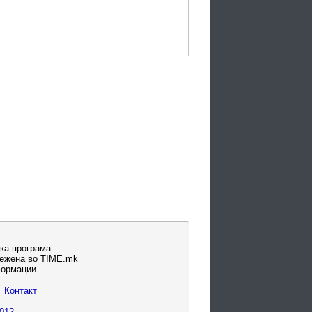
ка програма.
вежена во TIME.mk
формации.
Контакт
012