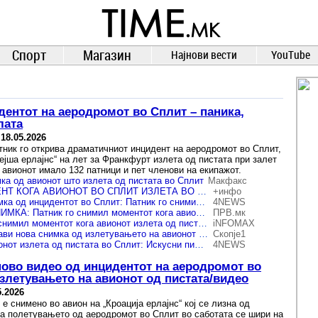
TIME.mk
ВЕСТИ
NEWS
Спорт
Магазин
Најнови вести
YouTube
дентот на аеродромот во Сплит – паника,
лата
-
18.05.2026
тник го открива драматичниот инцидент на аеродромот во Сплит,
ејша ерлајнс“ на лет за Франкфурт излета од пистата при залет
 авионот имало 132 патници и пет членови на екипажот.
мка од авионот што излета од пистата во Сплит
Макфакс
📽️ СНИМЕН МОМЕНТ КОГА АВИОНОТ ВО СПЛИТ ИЗЛЕТА ВО ТРЕВАТА Црна кутија има, истрагата може да трае со месеци
+инфо
Објавена нова снимка од инцидентот во Сплит: Патник го снимил моментот кога авионот излетал од пистата
4NEWS
(ВИДЕО) НОВА СНИМКА: Патник го снимил моментот кога авионот излета од пистата!
ПРВ.мк
(Видео) Патник го снимил моментот кога авионот излета од пистата во Сплит
iNFOMAX
(Видео) Патник објави нова снимка од излетувањето на авионот на „Кроација ерлајнс“ во Сплит
Скопје1
ВИДЕО Зошто авионот излета од пистата во Сплит: Искусни пилоти го открија веројатниот причинител
4NEWS
ново видео од инцидентот на аеродромот во
злетувањето на авионот од пистата/видео
5.2026
е снимено во авион на „Кроација ерлајнс“ кој се лизна од
на полетувањето од аеродромот во Сплит во саботата се шири на