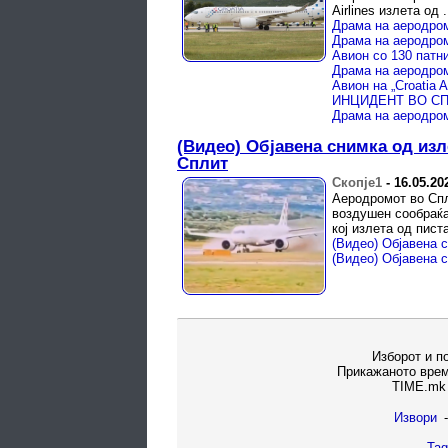
Airlines излета од .
Авион со 130 патн
Авион на „Croatia A
(Видео) Објавена снимка од изл
Сплит
Скопје1
-
16.05.20
Аеродромот во Спл
воздушен сообраќај
кој излета од пист
Изборот и п
Прикажаното врем
TIME.mk 
Извори
-
Tag