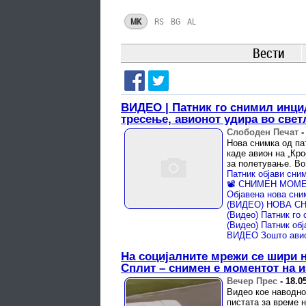
MK
RS
BG
AL
Вести
ВИДЕО | Патник го снимил инци
тресење, авионот удира во свет
Слободен Печат
Нова снимка од па
каде авион на „Кро
за полетување. Во
Патник објави сни
На социјалните мрежи се шири 
Сплит – снимен е моментот на и
Вечер Прес
-
18.0
Видео кое наводно 
пистата за време 