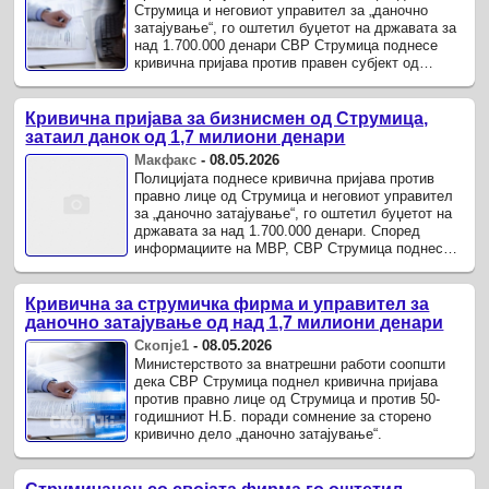
Струмица и неговиот управител за „даночно
затајување“, го оштетил буџетот на државата за
над 1.700.000 денари СВР Струмица поднесе
кривична пријава против правен субјект од
Струмица и против Н.Б.
Кривична пријава за бизнисмен од Струмица,
затаил данок од 1,7 милиони денари
Макфакс
-
08.05.2026
Полицијата поднесе кривична пријава против
правно лице од Струмица и неговиот управител
за „даночно затајување“, го оштетил буџетот на
државата за над 1.700.000 денари. Според
информациите на МВР, СВР Струмица поднесе
кривична пријава против правен ...
Кривична за струмичка фирма и управител за
даночно затајување од над 1,7 милиони денари
Скопје1
-
08.05.2026
Министерството за внатрешни работи соопшти
дека СВР Струмица поднел кривична пријава
против правно лице од Струмица и против 50-
годишниот Н.Б. поради сомнение за сторено
кривично дело „даночно затајување“.