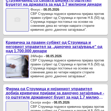
Струмичанец со својата фирма го оштетил
Буџетот на државата за над 1,7 милиони денари
Фокус
-
08.05.2026
СВР Струмица поднесе кривична пријава против
правен субјект од Струмица и против Н.Б.(50) од
Струмица поради постоење на основи на
сомнение дека во четири наврати сториле
кривично дело „даночно затајување“.
Кривична за правен субјект од Струмица и
неговиот управител за „даночно затајување“ од
над 1.700.000 денари
24Инфо
-
08.05.2026
СВР Струмица поднесе кривична пријава против
правен субјект од Струмица и против Н.Б.(50) од
Струмица поради постоење на основи на
сомнение дека во четири наврати сториле
кривично дело „даночно затајување“.
Фирма од Струмица и нејзиниот управител
добија кривични пријави за даночно затајување -
го оштетиле државниот буџет за над 1.7 милиони
денари
Скопје инфо
-
08.05.2026
СВР Струмица поднесе кривична пријава против
правен субјект од Струмица и против Н.Б.(50) од