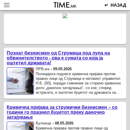
↵ НАЗАД
Познат бизнисмен од Струмица под лупа на
обвинителството - ова е сумата со која ја
оштетил државата!
ПРВ.мк
-
09.05.2026
Полицијата поднесе кривична пријава против
правно лице од Струмица и неговиот управител
Н.Б. (50), поради сомнение за сторено кривично
дело „даночно затајување“, со кое, според
истрагата, е оштетен буџетот на државата за
повеќе од 1.700.000 денари.
Кривична пријава за струмички бизнисмен – со
години го празнел буџетот преку даночно
затајување
Булевар
-
08.05.2026
Кривична пријава против правно лице од