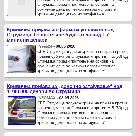
Струмица поради постоење на основи на
сомнение дека во четири наврати сториле
кривично дело „даночно затајување“.
Кривична пријава за фирма и управител од
Струмица: Го оштетиле буџетот за над 1,7
милиони денари
Press24
-
08.05.2026
СВР Струмица поднесе кривична пријава против
правен субјект од Струмица и против Н.Б.(50) од
Струмица поради постоење на основи на
сомнение дека во четири наврати сториле
кривично дело „даночно затајување“.
Кривична пријава за „даночно затајување“ над
1.700.000 денари во Струмица
iNFOMAX
-
08.05.2026
СВР Струмица поднесе кривична пријава против
правен субјект од Струмица и против Н.Б.(50) од
Струмица поради постоење на основи на
сомнение дека во четири наврати сториле
кривично дело „даночно затајување“.