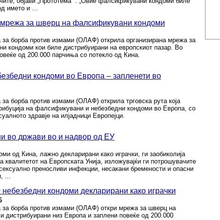
чите, објави „Прототема“ . „Овие фалсификувани кондоми биле
д името и ...
а мрежа за шверц на фалсификувани кондоми
 за борба против измами (ОЛАФ) открила организирана мрежа за
и кондоми кои биле дистрибуирани на европскиот пазар. Во
повеќе од 200.000 парчиња со потекло од Кина.
безбедни кондоми во Европа – запленети во
 за борба против измами (ОЛАФ) открила трговска рута која
рибуција на фалсификувани и небезбедни кондоми во Европа, со
суалното здравје на илјадници Европејци.
и во држави во и надвор од ЕУ
оми од Кина, лажно декларирани како играчки, ги заобиколија
а квалитетот на Европската Унија, изложувајќи ги потрошувачите
 сексуално преносливи инфекции, несакани бремености и опасни
 ...
 небезбедни кондоми декларирани како играчки
6
 за борба против измами (ОЛАФ) откри мрежа за шверц на
 дистрибуирани низ Европа и заплени повеќе од 200.000