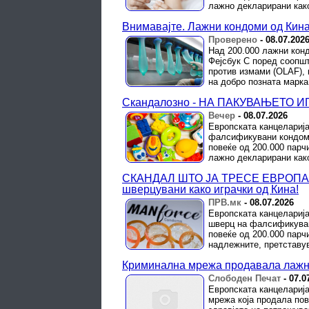
лажно декларирани како 
Внимавајте. Лажни кондоми од Кина
Проверено
-
08.07.202
Над 200.000 лажни кон
Фејсбук С поред соопшт
против измами (OLAF), 
на добро позната марка
Скандалозно - НА ПАКУВАЊЕТО И
Вечер
-
08.07.2026
Европската канцелариј
фалсификувани кондоми
повеќе од 200.000 пар
лажно декларирани како 
СКАНДАЛ ШТО ЈА ТРЕСЕ ЕВРОПА: З
шверцувани како играчки од Кина!
ПРВ.мк
-
08.07.2026
Европската канцеларија
шверц на фалсификуван
повеќе од 200.000 парч
надлежните, претставув
Криминална мрежа продавала лажни
Слободен Печат
-
07.0
Европската канцелариј
мрежа која продала пов