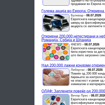
здравјето на потрошува
продавани во Европа по
Голема акција во Европа: Откриен
Булевар
-
08.07.2026
Европската канцеларија
шверц на фалсификуван
акцијата се запленети 
Откриени 200.000 нетестирани и не
Романија, Србија и Шпанија
4NEWS
-
08.07.2026
Европската канцеларија
била користена за дист
што било загрозено сек
Над 200.000 лажни кондоми откриен
Либертас
-
08.07.2026
Повеќе од 200.000 конд
барањата за контрола н
на опасност и ризик од
хемикалии и материјали,
ОЛАФ: Запленети повеќе од 200.000
Вечер Прес
-
08.07.202
Европската канцеларија
фалсификувани кондоми