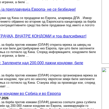
играчки, а биле ...
 ја преплавувија Европа- не се безбедни!
6
доми од Кина се продадени во Европа, алармира ДПА . Извор:
ението објавено во вторник од Европската канцеларија за борба
контрацептивните средства биле продавани под името и логото
.
ГРАЧКА, ВНАТРЕ КОНДОМИ и тоа фалсификат!
а за борба против измами (ОЛАФ) открила мрежа за шверц на
 кои биле дистрибуирани низ Европа, при што биле запленети
чиња со потекло од Кина. Според информациите, кондомите биле
играчки, а биле ...
апленети над 200.000 лажни кондоми, биле
 за борба против измами (ОЛАФ) открила организирана мрежа за
и кондоми, при што во неколку европски земји биле запленети
иња со потекло од Кина. Станува збор за производи кои, според
аат ...
 кондоми во Србија и во Европа
7.2026
а за борба против измами (ОЛАФ) денеска соопшти дека сузбила
еќе од 200.000 лажни кондоми во Европа, занемарувајќи го