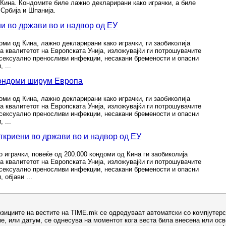
Кина. Кондомите биле лажно декларирани како играчки, а биле
 Србија и Шпанија.
и во држави во и надвор од ЕУ
оми од Кина, лажно декларирани како играчки, ги заобиколија
а квалитетот на Европската Унија, изложувајќи ги потрошувачите
 сексуално преносливи инфекции, несакани бремености и опасни
 ...
кондоми ширум Европа
оми од Кина, лажно декларирани како играчки, ги заобиколија
а квалитетот на Европската Унија, изложувајќи ги потрошувачите
 сексуално преносливи инфекции, несакани бремености и опасни
 ...
ткриени во држави во и надвор од ЕУ
 играчки, повеќе од 200.000 кондоми од Кина ги заобиколија
а квалитетот на Европската Унија, изложувајќи ги потрошувачите
 сексуално преносливи инфекции, несакани бремености и опасни
 објави ...
озициите на вестите на TIME.mk се одредуваат автоматски со компјутерс
е, или датум, се однесува на моментот кога веста била внесена или ос