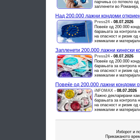
парчиња со потекло од 
запленети во Романија,
Над 200.000 лажни кондоми откриен
Press24
-
08.07.2026
Повеќе од 200.000 конд
барањата за контрола н
на опасност и ризик од
хемикалии и материјали,
Запленети 200.000 лажни кинески 
Press24
-
08.07.2026
Повеќе од 200.000 конд
барањата за контрола н
на опасност и ризик од
хемикалии и материјали,
Повеќе од 200.000 лажни кондоми о
iNFOMAX
-
08.07.2026
Лажно декларирани како
барањата за контрола н
на опасност и ризик од
хемикалии и материјали,
Изборот и п
Прикажаното врем