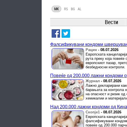
MK
RS
BG
AL
Вести
Фалсификувани кондоми шверцувани
Рацин
-
08.07.2026
Европската канцелариј
рута преку која повеќе
европскиот пазар, претс
безбедносни контроли.
Повеќе од 200.000 лажни кондоми о
Журнал
-
08.07.2026
Лажно декларирани како
барањата за контрола н
на опасност и ризик од
хемикалии и материјали,
Над 200.000 лажни кондоми од Кина
Скопје1
-
08.07.2026
Европската канцелариј
фалсификувани кондоми
повеќе од 200.000 пар