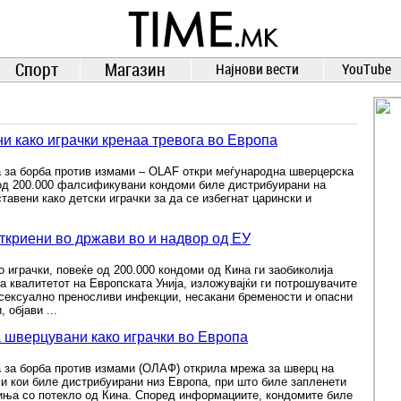
TIME.mk
ВЕСТИ
NEWS
Спорт
Магазин
Најнови вести
YouTube
 како играчки кренаа тревога во Европа
а за борба против измами – OLAF откри меѓународна шверцерска
 од 200.000 фалсификувани кондоми биле дистрибуирани на
тавени како детски играчки за да се избегнат царински и
ткриени во држави во и надвор од ЕУ
 играчки, повеќе од 200.000 кондоми од Кина ги заобиколија
а квалитетот на Европската Унија, изложувајќи ги потрошувачите
 сексуално преносливи инфекции, несакани бремености и опасни
 објави ...
 шверцувани како играчки во Европа
а за борба против измами (ОЛАФ) открила мрежа за шверц на
 кои биле дистрибуирани низ Европа, при што биле запленети
чиња со потекло од Кина. Според информациите, кондомите биле