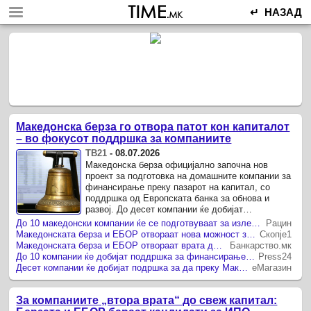
↵ НАЗАД
Македонска берза го отвора патот кон капиталот
– во фокусот поддршка за компаниите
ТВ21
-
08.07.2026
Македонска берза официјално започна нов
проект за подготовка на домашните компании за
финансирање преку пазарот на капитал, со
поддршка од Европската банка за обнова и
развој. До десет компании ќе добијат
професионална проценка на нивната
До 10 македонски компании ќе се подготвуваат за излез на берза
Рацин
подготвеност за издавање акции или ...
Македонската берза и ЕБОР отвораат нова можност за финансирање на домашните компании: 10 компании ќе се подготвуваат за излез на пазарот на капитал
Скопје1
Македонската берза и ЕБОР отвораат врата до капитал: 10 македонски компании ќе добијат бесплатна експертска подготовка за излез на берза
Банкарство.мк
До 10 компании ќе добијат поддршка за финансирање преку Македонската берза
Press24
Десет компании ќе добијат подршка за да преку Македонската берза дојдат до капитал
еМагазин
За компаниите „втора врата“ до свеж капитал: