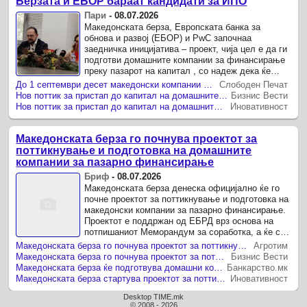
Берзата и ЕБОР бараат кандидати за ИПО
Пари
-
08.07.2026
Македонската берза, Европската банка за
обнова и развој (ЕБОР) и PwC започнаа
заедничка иницијатива – проект, чија цел е да ги
подготви домашните компании за финансирање
преку пазарот на капитал , со надеж дека ќе
резултира со нови иницијални јавни понуди (IPO)
До 1 септември десет македонски компании ќе добијат шанса да се подготват за Берзата
Слободен Печат
и издавање ...
Нов поттик за пристап до капитал на домашните компании: Македонска берза и ЕБОР започнуваат проект за пазарно финансирање среда, 08 јули 2026
Бизнис Вести
Нов поттик за пристап до капитал на домашните компании: Македонска берза и ЕБОР започнуваат проект за пазарно финансирање
Иновативност
Македонската берза го почнува проектот за
поттикнување и подготовка на домашните
компании за пазарно финансирање
Бриф
-
08.07.2026
Македонската берза денеска официјално ќе го
почне проектот за поттикнување и подготовка на
македонски компании за пазарно финансирање.
Проектот е поддржан од ЕБРД врз основа на
потпишаниот Меморандум за соработка, а ќе се
имплементира од PWC Северна Македонија и
Македонската берза го почнува проектот за поттикнување и подготовка на домашните компании за пазарно финансирање
Агротим
PWC Хрватска.
Македонската берза го почнува проектот за поттикнување и подготовка на домашните компании за пазарно финансирање
Бизнис Вести
Македонската берза ќе подготвува домашни компании за финансирање преку акции и обврзници
Банкарство.мк
Македонската берза стартува проектот за поттикнување и подготовка на домашните компании за пазарно финансирање
Иновативност
Desktop TIME.mk
© 2008 - 2026