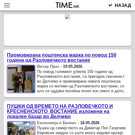
↵ НАЗАД
Промовирана поштенска марка по повод 150
години од Разловечкото востание
Вечер Прес
-
19.05.2026
По повод големиот јубилеј 150 години од
Разловечкото востание, со пригодна свеченост
во Делчево е промовирана новата поштенска
марка со мотиви од Разловечкото востание, со
што се оддава посебна почит кон ликот и делото
на разловечките востаници и, ...
ПУШКИ ОД ВРЕМЕТО НА РАЗЛОВЕЧКОТО И
КРЕСНЕНСКОТО ВОСТАНИЕ изложени на
локален базар во Делчево
Економија и Бизнис
-
18.05.2026
Пушка од семејството на Димитар Поп Ѓеоргиев
Беровски заедно со уште многу видови оружје