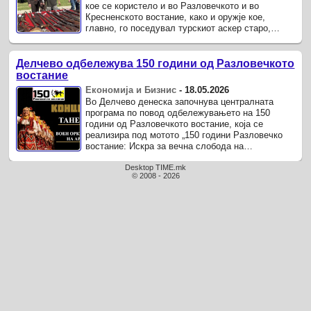
кое се користело и во Разловечкото и во
Кресненското востание, како и оружје кое,
главно, го поседувал турскиот аскер старо,
околу 3 века, е дел од приватната ...
Делчево одбележува 150 години од Разловечкото
востание
Економија и Бизнис
-
18.05.2026
Во Делчево денеска започнува централната
програма по повод одбележувањето на 150
години од Разловечкото востание, која се
реализира под мотото „150 години Разловечко
востание: Искра за вечна слобода на
македонскиот народ“.
Desktop TIME.mk
© 2008 - 2026