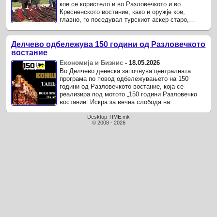
кое се користело и во Разловечкото и во
Кресненското востание, како и оружје кое,
главно, го поседувал турскиот аскер старо,
околу 3 века, е дел од приватната ...
Делчево одбележува 150 години од Разловечкото
востание
Економија и Бизнис
-
18.05.2026
Во Делчево денеска започнува централната
програма по повод одбележувањето на 150
години од Разловечкото востание, која се
реализира под мотото „150 години Разловечко
востание: Искра за вечна слобода на
македонскиот народ“.
Desktop TIME.mk
© 2008 - 2026