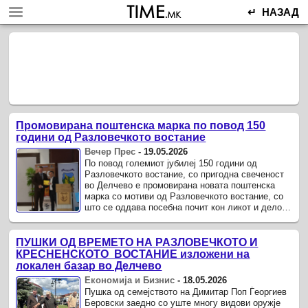
↵ НАЗАД
Промовирана поштенска марка по повод 150
години од Разловечкото востание
Вечер Прес
-
19.05.2026
По повод големиот јубилеј 150 години од
Разловечкото востание, со пригодна свеченост
во Делчево е промовирана новата поштенска
марка со мотиви од Разловечкото востание, со
што се оддава посебна почит кон ликот и делото
на разловечките востаници и, ...
ПУШКИ ОД ВРЕМЕТО НА РАЗЛОВЕЧКОТО И
КРЕСНЕНСКОТО ВОСТАНИЕ изложени на
локален базар во Делчево
Економија и Бизнис
-
18.05.2026
Пушка од семејството на Димитар Поп Ѓеоргиев
Беровски заедно со уште многу видови оружје