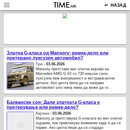
↵ НАЗАД
Златна G-класа од Mansory: ремек-дело или
претерано луксузен автомобил?
Трн
-
03.06.2026
Mansory претстави мат златна верзија на
Mercedes-AMG G 63 со 720 коњски сили,
луксузна беж внатрешност и екстравагантни
детали. Ако целта била да се направи
автомобил што никој нема да може да го
игнорира, Mansory повторно успеа.
Балкански сон: Дали златната G-класа е
претерување или ремек-дело?
Кајгана
-
03.06.2026
Mansory ја претставува G-класата во мат златно
издание, кое привлекува внимание каде и да се
појави. Ако целта беше да се создаде