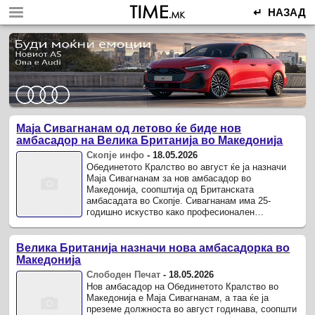
↵ НАЗАД
Маја Сивагнанам од летово ќе биде нов
амбасадор на Велика Британија во Македонија
Скопје инфо
-
18.05.2026
Обединетото Кралство во август ќе ја назначи
Маја Сивагнанам за нов амбасадор во
Македонија, соопштија од Британската
амбасадата во Скопје. Сивагнанам има 25-
годишно искуство како професионален
дипломат, а во кариерата извршувала повеќе
должности, ...
Велика Британија назначи нова амбасадорка во
Македонија
Слободен Печат
-
18.05.2026
Нов амбасадор на Обединетото Кралство во
Македонија е Маја Сивагнанам, а таа ќе ја
преземе должноста во август годинава, соопшти