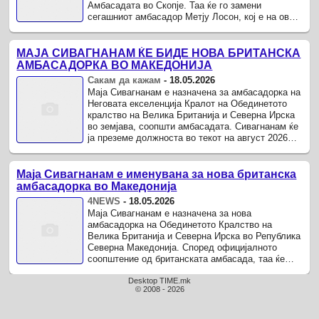
Амбасадата во Скопје. Таа ќе го замени
сегашниот амбасадор Метју Лосон, кој е на оваа
должност од 2022 година.
МАЈА СИВАГНАНАМ ЌЕ БИДЕ НОВА БРИТАНСКА
АМБАСАДОРКА ВО МАКЕДОНИЈА
Сакам да кажам
-
18.05.2026
Маја Сивагнанам е назначена за амбасадорка на
Неговата екселенција Кралот на Обединетото
кралство на Велика Британија и Северна Ирска
во земјава, соопшти амбасадата. Сивагнанам ќе
ја преземе должноста во текот на август 2026
година.
Маја Сивагнанам е именувана за нова британска
амбасадорка во Македонија
4NEWS
-
18.05.2026
Маја Сивагнанам е назначена за нова
амбасадорка на Обединетото Кралство на
Велика Британија и Северна Ирска во Република
Северна Македонија. Според официјалното
соопштение од британската амбасада, таа ќе
стапи на должност во текот на август 2026 ...
Desktop TIME.mk
© 2008 - 2026