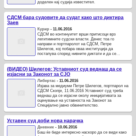
доделен кај судија известител.
СДСМ бара судовите да судат како што диктира
Заев
Курир
-
11.06.2016
СДСМ во континуитет врши притисоци врз
легитимните судски власти. Денес тоа го
направи и портпаролот на СДСМ, Петре
Шилегов, кој побара оваа институција да
постапува според нивните диктати и да се
произнесе за уставноста на Законот за
Специјално ...
(ВИДЕО) Шилегов: Уставниот суд веднаш да се
изјасни за Законот за СЈО
Либертас
-
11.06.2016
Изјава за медиуми Петре Шилегов, портпарол на
СДСМ Скопје, 11.06.2016 Уставниот суд треба
веднаш да се изјасни околу иницијативата за
оценување на уставноста на Законот за
Специјално јавно обвинителство.
Уставен суд доби нова нарачка
Дневник
-
10.06.2016
Баш ќе биде интересно наскоро да се види како