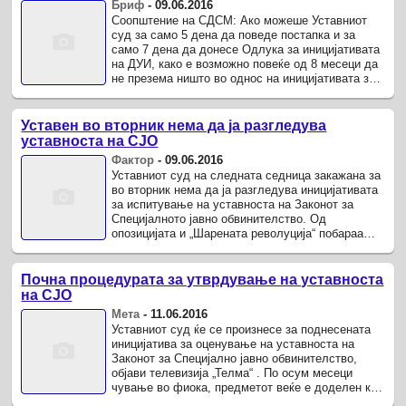
Бриф
-
09.06.2016
Соопштение на СДСМ: Ако можеше Уставниот
суд за само 5 дена да поведе постапка и за
само 7 дена да донесе Одлука за иницијативата
на ДУИ, како е возможно повеќе од 8 месеци да
не презема ништо во однос на иницијативата за
Законот за СЈО? Повеќе од 8 ...
Уставен во вторник нема да ја разгледува
уставноста на СЈО
Фактор
-
09.06.2016
Уставниот суд на следната седница закажана за
вo вторник нема да ја разгледува иницијативата
за испитување на уставноста на Законот за
Специјалното јавно обвинителство. Од
опозицијата и „Шарената револуција“ побараа
судот итно да се изјасни по ова ...
Почна процедурата за утврдување на уставноста
на СЈО
Мета
-
11.06.2016
Уставниот суд ќе се произнесе за поднесената
иницијатива за оценување на уставноста на
Законот за Специјално јавно обвинителство,
објави телевизија „Телма“ . По осум месеци
чување во фиока, предметот веќе е доделен кај
судија известител.