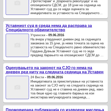
„Протестирам“ и „Шарената револуција“ и на
опозиционата СДСМ, до 18 јуни на седница на
Уставниот суд да се најде оценката за
иницијативата за уставноста на Специјалното
јавно обвинителство (СЈО), на седницата за ...
Уставниот суд в среда нема да расправа за
Специјалното обвинителство
Утрински
-
09.06.2016
На вчера утврдениот дневен ред за седницата
закажана за 15 јуни, ја нема точката за оцена на
уставноста на Специјалното јавно обвинителство
Гордана Дувњак Уставниот суд не го зеде
предвид барањето на опозицискиот СДСМ до 18
јуни да се произнесе ...
Оценувањето на законот на СЈО го нема на
дневен ред ниту на следната седница на Уставен
24 Вести
-
09.06.2016
Иницијативата за преиспитување на уставноста
на законот за СЈО ниту на следната седница на
Уставниот суд не е ставена на дневен ред, иако
тоа беше едно од главните барања на кои
инсистираа меѓународната заедница,
граѓанските активисти како и ...
Промовирана публикација со издвоени мислења