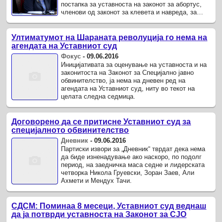
постапка за уставноста на законот за абортус,
членови од законот за клевета и навреда, за
лустрацијата, изборниот ...
Ултиматумот на Шараната револуција го нема на
агендата на Уставниот суд
Фокус
-
09.06.2016
Иницијативата за оценување на уставноста и на
законитоста на Законот за Специјално јавно
обвинителство, ја нема на дневен ред на
агендата на Уставниот суд, ниту во текот на
целата следна седмица.
Договорено да се притисне Уставниот суд за
специјалното обвинителство
Дневник
-
09.06.2016
Партиски извори за „Дневник“ тврдат дека нема
да биде изненадување ако наскоро, по подолг
период, на заедничка маса седне и лидерската
четворка Никола Груевски, Зоран Заев, Али
Ахмети и Мендух Тачи.
СДСМ: Поминаа 8 месеци, Уставниот суд веднаш
да ја потврди уставноста на Законот за СЈО