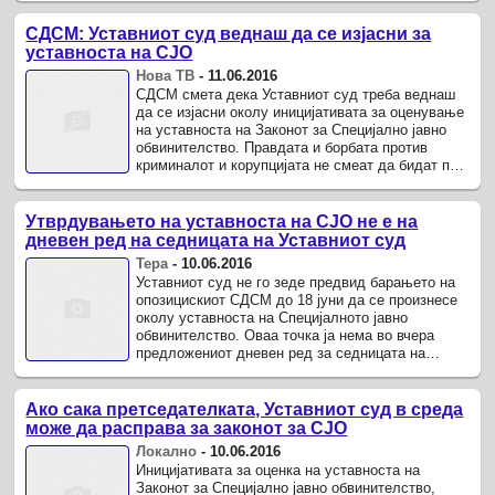
СДСМ: Уставниот суд веднаш да се изјасни за
уставноста на СЈО
Нова ТВ
-
11.06.2016
СДСМ смета дека Уставниот суд треба веднаш
да се изјасни околу иницијативата за оценување
на уставноста на Законот за Специјално јавно
обвинителство. Правдата и борбата против
криминалот и корупцијата не смеат да бидат под
каква било или било чија ...
Утврдувањето на уставноста на СЈО не е на
дневен ред на седницата на Уставниот суд
Тера
-
10.06.2016
Уставниот суд не го зеде предвид барањето на
опозицискиот СДСМ до 18 јуни да се произнесе
околу уставноста на Специјалното јавно
обвинителство. Оваа точка ја нема во вчера
предложениот дневен ред за седницата на
Уставниот суд што треба да се одржи ...
Ако сака претседателката, Уставниот суд в среда
може да расправа за законот за СЈО
Локално
-
10.06.2016
Иницијативата за оценка на уставноста на
Законот за Специјално јавно обвинителство,