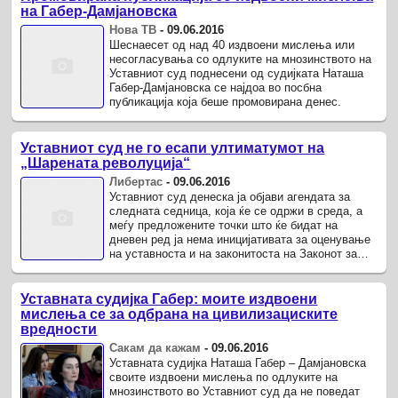
на Габер-Дамјановска
Нова ТВ
-
09.06.2016
Шеснаесет од над 40 издвоени мислења или
несогласувања со одлуките на мнозинството на
Уставниот суд поднесени од судијката Наташа
Габер-Дамјановска се најдоа во посбна
публикација која беше промовирана денес.
Уставниот суд не го есапи ултиматумот на
„Шарената револуција“
Либертас
-
09.06.2016
Уставниот суд денеска ја објави агендата за
следната седница, која ќе се одржи в среда, а
меѓу предложените точки што ќе бидат на
дневен ред ја нема иницијативата за оценување
на уставноста и на законитоста на Законот за
Специјално јавно ...
Уставната судијка Габер: моите издвоени
мислења се за одбрана на цивилизациските
вредности
Сакам да кажам
-
09.06.2016
Уставната судијка Наташа Габер – Дамјановска
своите издвоени мислења по одлуките на
мнозинството во Уставниот суд да не поведат