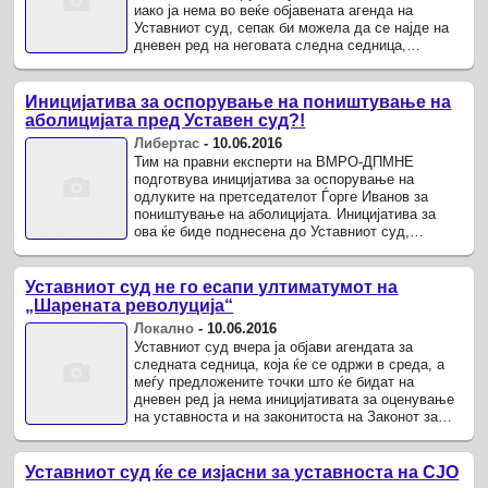
иако ја нема во веќе објавената агенда на
Уставниот суд, сепак би можела да се најде на
дневен ред на неговата следна седница,
закажана за среда.
Иницијатива за оспорување на поништување на
аболицијата пред Уставен суд?!
Либертас
-
10.06.2016
Тим на правни експерти на ВМРО-ДПМНЕ
подготвува иницијатива за оспорување на
одлуките на претседателот Ѓорге Иванов за
поништување на аболицијата. Иницијатива за
ова ќе биде поднесена до Уставниот суд,
пренесува порталот Плусинфо повикувајќи се на
...
Уставниот суд не го есапи ултиматумот на
„Шарената револуција“
Локално
-
10.06.2016
Уставниот суд вчера ја објави агендата за
следната седница, која ќе се одржи в среда, а
меѓу предложените точки што ќе бидат на
дневен ред ја нема иницијативата за оценување
на уставноста и на законитоста на Законот за
Специјално јавно обвинителство.
Уставниот суд ќе се изјасни за уставноста на СЈО