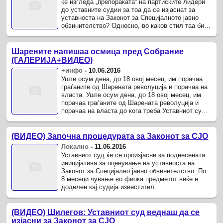
ќе изгледа „препораката“ на партиските лидери
до уставните судии за тоа да се изјаснат за
уставноста на Законот за Специјалното јавно
обвинителство? Односно, во каков стил таа би
можела да биде напишана.
Шарените напишаа осмица пред Собрание
(ГАЛЕРИЈА+ВИДЕО)
+инфо
-
10.06.2016
Уште осум дена, до 18 овој месец, им порачаа
граѓаните од Шарената револуција и порачаа на
власта. Уште осум дена, до 18 овој месец, им
порачаа граѓаните од Шарената револуција и
порачаа на власта до кога треба Уставниот суд
да се произнесе за ...
(ВИДЕО) Започна процедурата за Законот за СЈО
Локално
-
11.06.2016
Уставниот суд ќе се произјасни за поднесената
иницијатива за оценување на уставноста на
Законот за Специјално јавно обвинителство. По
8 месеци чување во фиока предметот веќе е
доделен кај судија известител.
(ВИДЕО) Шилегов: Уставниот суд веднаш да се
изјасни за Законот за СЈО