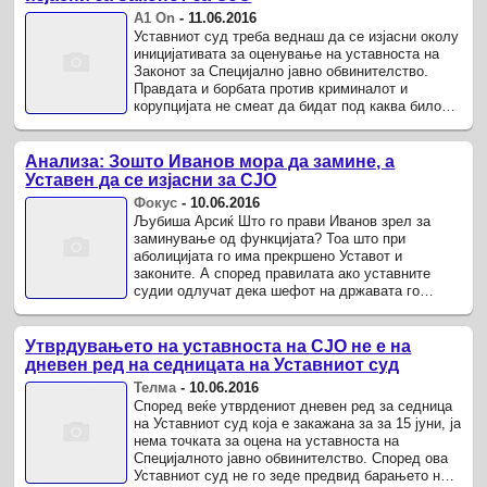
А1 On
-
11.06.2016
Уставниот суд треба веднаш да се изјасни околу
иницијативата за оценување на уставноста на
Законот за Специјално јавно обвинителство.
Правдата и борбата против криминалот и
корупцијата не смеат да бидат под каква било
или било чија закана.
Анализа: Зошто Иванов мора да замине, а
Уставен да се изјасни за СЈО
Фокус
-
10.06.2016
Љубиша Арсиќ Што го прави Иванов зрел за
заминување од функцијата? Тоа што при
аболицијата го има прекршено Уставот и
законите. А според правилата ако уставните
судии одлучат дека шефот на државата го
прекршил највисокиот правен акт преку кој е ...
Утврдувањето на уставноста на СЈО не е на
дневен ред на седницата на Уставниот суд
Телма
-
10.06.2016
Според веќе утврдениот дневен ред за седница
на Уставниот суд која е закажана за за 15 јуни, ја
нема точката за оцена на уставноста на
Специјалното јавно обвинителство. Според ова
Уставниот суд не го зеде предвид барањето на