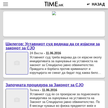
↵ НАЗАД
Шилегов: Уставниот суд веднаш да се изјасни за
законот за СЈО
24 Вести
-
11.06.2016
Уставниот суд треба веднаш да се изјасни околу
иницијативата за оценување на уставноста на
законот за Специјално јавно обвинителство.
Правдата и борбата против криминалот и
корупцијата не смеат да бидат под каква било
или било чија закана, изјави ...
Започната процедура за Законот за СЈО
Телма
-
11.06.2016
Уставниот суд ќе се произјасни за поднесената
иницијатива за оценување на уставноста на
Законот за Специјално јавно обвинителство. По
8 месеци чување во фиока предметот веќе е