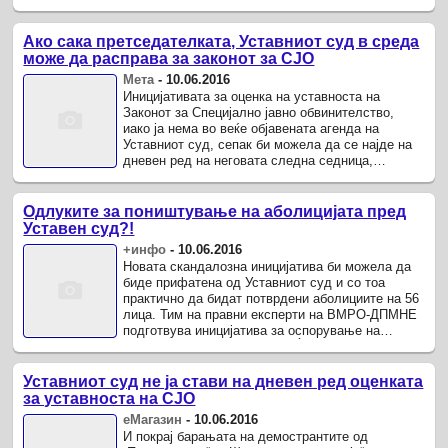
опозицискиот СДСМ до 18 ...
Ако сака претседателката, Уставниот суд в среда
може да расправа за законот за СЈО
Мета
-
10.06.2016
Иницијативата за оценка на уставноста на
Законот за Специјално јавно обвинителство,
иако ја нема во веќе објавената агенда на
Уставниот суд, сепак би можела да се најде на
дневен ред на неговата следна седница,
закажана за среда.
Одлуките за поништување на аболицијата пред
Уставен суд?!
+инфо
-
10.06.2016
Новата скандалозна иницијатива би можела да
биде прифатена од Уставниот суд и со тоа
практично да бидат потврдени аболициите на 56
лица. Тим на правни експерти на ВМРО-ДПМНЕ
подготвува иницијатива за оспорување на
одлуките на претседателот Ѓорге ...
Уставниот суд не ја стави на дневен ред оценката
за уставноста на СЈО
еМагазин
-
10.06.2016
И покрај барањата на демострантите од