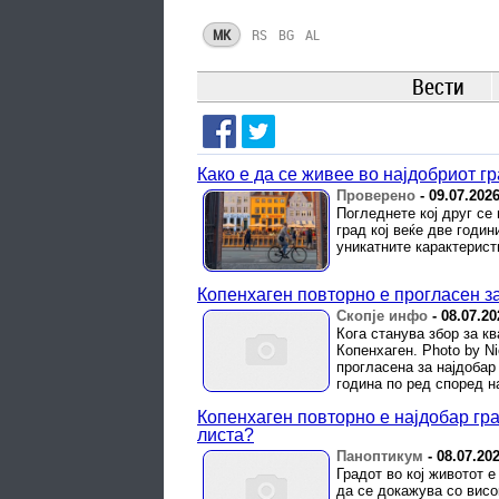
MK
RS
BG
AL
Вести
Како е да се живее во најдобриот гр
Проверено
-
09.07.202
Погледнете кој друг се
град кој веќе две годи
уникатните карактерист
Копенхаген повторно е прогласен за
Скопје инфо
-
08.07.20
Кога станува збор за к
Копенхаген. Photo by N
прогласена за најдобар
година по ред според на
Копенхаген повторно е најдобар гр
листа?
Паноптикум
-
08.07.20
Градот во кој животот е
да се докажува со висо