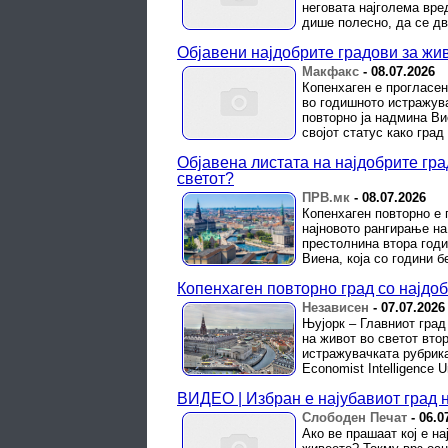
неговата најголема вре
дише полесно, да се дви
Објавени најдобрите градови за жи
Макфакс
-
08.07.2026
Копенхаген е прогласен
во годишното истражува
повторно ја надмина Ви
својот статус како град 
Објавена листата на најдобрите гра
светот?
ПРВ.мк
-
08.07.2026
Копенхаген повторно е 
најновото рангирање на 
престолнина втора годи
Виена, која со години б
Копенхаген повторно град со најдоб
Независен
-
07.07.2026
Њујорк – Главниот град
на живот во светот вто
истражувачката рубрика
Economist Intelligence Uni
ВИДЕО | Избран е најубавиот град н
Слободен Печат
-
06.0
Ако ве прашаат кој е на