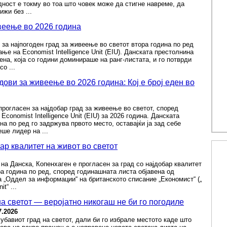
дност е токму во тоа што човек може да стигне навреме, да
жи без ...
веење во 2026 година
 за најпогоден град за живеење во светот втора година по ред
ње на Economist Intelligence Unit (EIU). Данската престолнина
ена, која со години доминираше на ранг-листата, и го потврди
со ...
дови за живеење во 2026 година: Кој е број еден во
прогласен за најдобар град за живеење во светот, според
Economist Intelligence Unit (EIU) за 2026 година. Данската
на по ред го задржува првото место, оставајќи ја зад себе
еше лидер на ...
ар квалитет на живот во светот
 на Данска, Копенхаген е прогласен за град со најдобар квалитет
ра година по ред, според годинашната листа објавена од
 „Оддел за информации“ на британското списание „Економист“ („
t“ ...
а светот — веројатно никогаш не би го погодиле
7.2026
јубавиот град на светот, дали би го избрале местото каде што