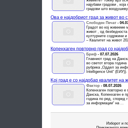
живеете? Токму врз осн
најубави градови , кој
градови што воодушевув
Ова е најдобриот град за живот во 
Слободен Печат
-
04.0
Градот во кој живееме 
живот , од безбедноста
културните содржини и
– Квалитет на живот 2026
Копенхаген повторно град со најдоб
Бриф
-
07.07.2026
Главниот град на Данск
во светот втора година
рубрика „Оддел за инфо
Intelligence Unit“ (ЕИУ)).
Koj град e со најдобар квалитет на 
Фактор
-
08.07.2026
Копенхаген повторно e 
Данска, Копенхаген е п
година по ред, според 
за информации“ на ...
Изборот и п
Прикажаното врем