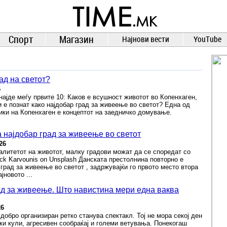
TIME.mk
ВЕСТИ
NEWS
Спорт
Магазин
Најнови вести
YouTube
ад на светот?
6
 најде меѓу првите 10: Каков е всушност животот во Копенхаген,
ни е познат како најдобар град за живеење во светот? Една од
ики на Копенхаген е концептот на заедничко домување.
 најдобар град за живеење во светот
26
валитетот на животот, малку градови можат да се споредат со
ick Karvounis on Unsplash Данската престолнина повторно е
 град за живеење во светот , задржувајќи го првото место втора
јновото ...
ад за живеење. Што навистина мери една ваква
26
 добро организиран ретко станува спектакл. Тој не мора секој ден
ки кули, агресивен сообраќај и големи ветувања. Понекогаш