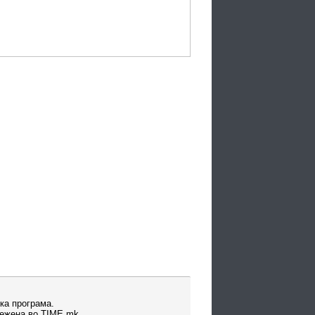
ка програма.
вежена во TIME.mk