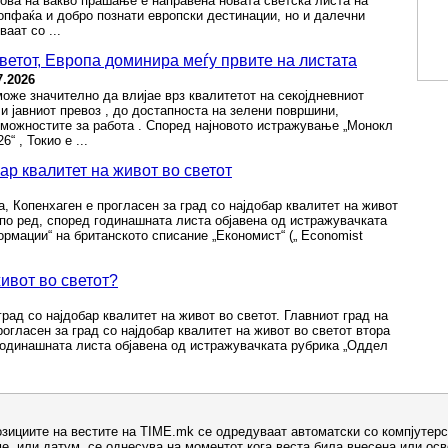
ова на вакво прашање е направена новата светска листа на
а опфаќа и добро познати европски дестинации, но и далечни
аат со ...
светот, Европа доминира меѓу првите на листата
7.2026
може значително да влијае врз квалитетот на секојдневниот
 и јавниот превоз , до достапноста на зелени површини,
 можностите за работа . Според најновото истражување „Монокл
“ , Токио е ...
ар квалитет на живот во светот
а, Копенхаген е прогласен за град со најдобар квалитет на живот
 по ред, според годинашната листа објавена од истражувачката
рмации“ на британското списание „Економист“ („ Economist
живот во светот?
град со најдобар квалитет на живот во светот. Главниот град на
рогласен за град со најдобар квалитет на живот во светот втора
годинашната листа објавена од истражувачката рубрика „Оддел
озициите на вестите на TIME.mk се одредуваат автоматски со компјутерс
е, или датум, се однесува на моментот кога веста била внесена или ос