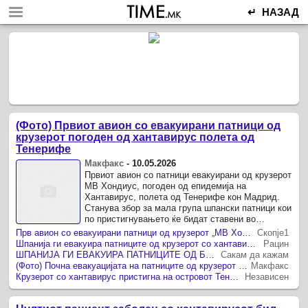
↵ НАЗАД
(Фото) Првиот авион со евакуирани патници од
крузерот погоден од хантавирус полета од
Тенерифе
Макфакс
-
10.05.2026
Првиот авион со патници евакуирани од крузерот
МВ Хондиус, погоден од епидемија на
Хантавирус, полета од Тенерифе кон Мадрид.
Станува збор за мала група шпански патници кои
по пристигнувањето ќе бидат ставени во
карантин во воената болница „Гомез ...
Прв авион со евакуирани патници од крузерот „МВ Хондиус“ полета кон Мадрид
Скопје1
Шпанија ги евакуира патниците од крузерот со хантавирус, Европа ја следи ретката здравствена операција
Рацин
ШПАНИЈА ГИ ЕВАКУИРА ПАТНИЦИТЕ ОД БРОДОТ ЗАФАТЕН ОД ХАНТАВИРУС, ШПАНЦИТЕ ОДАТ ВО ДЕВЕТНЕДЕЛЕН КАРАНТИН ПО ТРИ СМРТНИ СЛУЧАИ НА КРСТОСУВАЊЕТО
Сакам да кажам
(Фото) Почна евакуацијата на патниците од крузерот под строги безбедносни мерки по епидемијата на хантавирус
Макфакс
Крузерот со хантавирус пристигна на островот Тенерифе
Независен