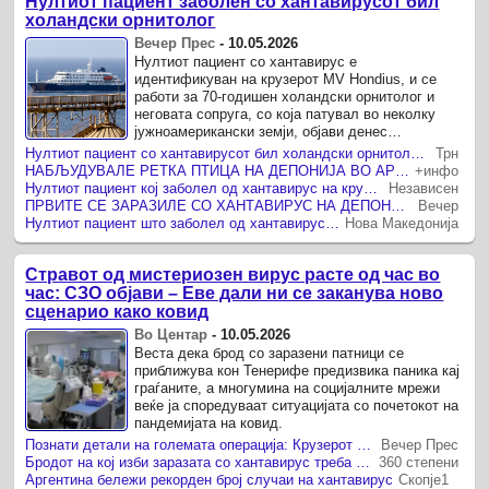
Нултиот пациент заболен со хантавирусот бил
холандски орнитолог
Вечер Прес
-
10.05.2026
Нултиот пациент со хантавирус е
идентификуван на крузерот MV Hondius, и се
работи за 70-годишен холандски орнитолог и
неговата сопруга, со која патувал во неколку
јужноамерикански земји, објави денес
телевизијата BFM.
Нултиот пациент со хантавирусот бил холандски орнитолог, трагата води до депонија во Аргентина
Трн
НАБЉУДУВАЛЕ РЕТКА ПТИЦА НА ДЕПОНИЈА ВО АРГЕНТИНА И СЕ ЗАРАЗИЛЕ Откриен нултиот пациент на крузерот кој заболел од хантавирус
+инфо
Нултиот пациент кој заболел од хантавирус на крузерот „Хондиус“ бил холандски орнитолог
Независен
ПРВИТЕ СЕ ЗАРАЗИЛЕ СО ХАНТАВИРУС НА ДЕПОНИЈА ВО АРГЕНТИНА, еве што барале таму
Вечер
Нултиот пациент што заболел од хантавирус на крузерот „Хондиус“ бил холандски орнитолог
Нова Македонија
Стравот од мистериозен вирус расте од час во
час: СЗО објави – Еве дали ни се заканува ново
сценарио како ковид
Во Центар
-
10.05.2026
Веста дека брод со заразени патници се
приближува кон Тенерифе предизвика паника кај
граѓаните, а многумина на социјалните мрежи
веќе ја споредуваат ситуацијата со почетокот на
пандемијата на ковид.
Познати детали на големата операција: Крузерот со хантавирус се закотвува на шпанско тло!
Вечер Прес
Бродот на кој изби заразата со хантавирус треба да вплови на островот Тенерифе, СЗО убедува дека нема опасност за населението
360 степени
Аргентина бележи рекорден број случаи на хантавирус
Скопје1