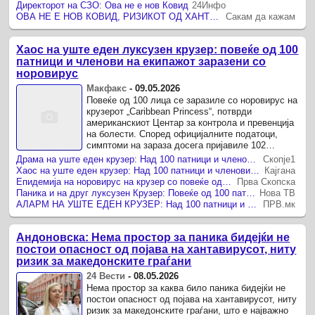
Директорот на СЗО: Ова не е нов Ковид
24Инфо
ОВА НЕ Е НОВ КОВИД, РИЗИКОТ ОД ХАНТРАВИРУСОТ Е НИЗОК, ДИРЕКТОРОТ НА СЗО ГИ СМИРУВА ЖИТЕЛИТЕ НА ТЕНЕРИФЕ
Сакам да кажам
Хаос на уште еден луксузен крузер: повеќе од 100
патници и членови на екипажот заразени со
норовирус
Макфакс
-
09.05.2026
Повеќе од 100 лица се заразиле со норовирус на
крузерот „Caribbean Princess“, потврди
американскиот Центар за контрола и превенција
на болести. Според официјалните податоци,
симптоми на зараза досега пријавиле 102
патници и 13 членови на екипажот, ...
Драма на уште еден крузер: Над 100 патници и членови на екипажот погодени од опасен вирус
Скопје1
Хаос на уште еден крузер: Над 100 патници и членови на екипажот заразени со норовирус
Кајгана
Епидемија на норовирус на крузер со повеќе од 4.000 луѓе
Прва Скопска
Паника и на друг луксузен Крузер: Повеќе од 100 патници и членови на екипажот заразени со норовирус
Нова ТВ
АЛАРМ НА УШТЕ ЕДЕН КРУЗЕР: Над 100 патници и членови на екипажот погодени од опасен вирус!
ПРВ.мк
Андоновска: Нема простор за паника бидејќи не
постои опасност од појава на хантавирусот, ниту
ризик за македонските граѓани
24 Вести
-
08.05.2026
Нема простор за каква било паника бидејќи не
постои опасност од појава на хантавирусот, ниту
ризик за македонските граѓани, што е најважно