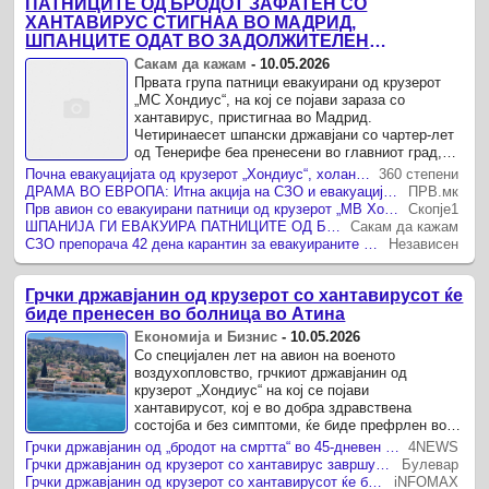
ПАТНИЦИТЕ ОД БРОДОТ ЗАФАТЕН СО
ХАНТАВИРУС СТИГНАА ВО МАДРИД,
ШПАНЦИТЕ ОДАТ ВО ЗАДОЛЖИТЕЛЕН
КАРАНТИН ВО ВОЕНА БОЛНИЦА
Сакам да кажам
-
10.05.2026
Првата група патници евакуирани од крузерот
„МС Хондиус“, на кој се појави зараза со
хантавирус, пристигнаа во Мадрид.
Четиринаесет шпански државјани со чартер-лет
од Тенерифе беа пренесени во главниот град,
каде што ќе бидат сместени во ...
Почна евакуацијата од крузерот „Хондиус“, холандски научник е првиот заразен со хантавирус
360 степени
ДРАМА ВО ЕВРОПА: Итна акција на СЗО и евакуација во неколку држави!
ПРВ.мк
Прв авион со евакуирани патници од крузерот „МВ Хондиус“ полета кон Мадрид
Скопје1
ШПАНИЈА ГИ ЕВАКУИРА ПАТНИЦИТЕ ОД БРОДОТ ЗАФАТЕН ОД ХАНТАВИРУС, ШПАНЦИТЕ ОДАТ ВО ДЕВЕТНЕДЕЛЕН КАРАНТИН ПО ТРИ СМРТНИ СЛУЧАИ НА КРСТОСУВАЊЕТО
Сакам да кажам
СЗО препорача 42 дена карантин за евакуираните од крузерот со хантавирус
Независен
Грчки државјанин од крузерот со хантавирусот ќе
биде пренесен во болница во Атина
Економија и Бизнис
-
10.05.2026
Со специјален лет на авион на военото
воздухопловство, грчкиот државјанин од
крузерот „Хондиус“ на кој се појави
хантавирусот, кој е во добра здравствена
состојба и без симптоми, ќе биде префрлен во
атинска болница, каде што ќе биде 45 дена во ...
Грчки државјанин од „бродот на смртта“ во 45-дневен строг карантин во Атина
4NEWS
Грчки државјанин од крузерот со хантавирус завршува во 45-дневен строг карантин во Атина
Булевар
Грчки државјанин од крузерот со хантавирусот ќе биде пренесен во болница во Атина
iNFOMAX