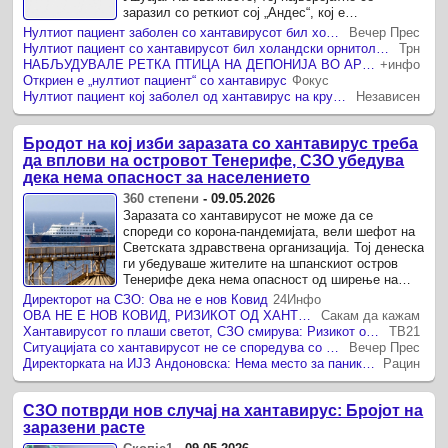
заразил со реткиот сој „Андес“, кој е
единствениот познат хантавирус што се ...
Нултиот пациент заболен со хантавирусот бил холандски орнитолог
Вечер Прес
Нултиот пациент со хантавирусот бил холандски орнитолог, трагата води до депонија во Аргентина
Трн
НАБЉУДУВАЛЕ РЕТКА ПТИЦА НА ДЕПОНИЈА ВО АРГЕНТИНА И СЕ ЗАРАЗИЛЕ Откриен нултиот пациент на крузерот кој заболел од хантавирус
+инфо
Откриен е „нултиот пациент“ со хантавирус
Фокус
Нултиот пациент кој заболел од хантавирус на крузерот „Хондиус“ бил холандски орнитолог
Независен
Бродот на кој изби заразата со хантавирус треба
да вплови на островот Тенерифе, СЗО убедува
дека нема опасност за населението
360 степени
-
09.05.2026
Заразата со хантавирусот не може да се
спореди со корона-пандемијата, вели шефот на
Светската здравствена организација. Тој денеска
ги убедуваше жителите на шпанскиот остров
Тенерифе дека нема опасност од ширење на
вирусот и покрај тоа што бродот на ...
Директорот на СЗО: Ова не е нов Ковид
24Инфо
ОВА НЕ Е НОВ КОВИД, РИЗИКОТ ОД ХАНТРАВИРУСОТ Е НИЗОК, ДИРЕКТОРОТ НА СЗО ГИ СМИРУВА ЖИТЕЛИТЕ НА ТЕНЕРИФЕ
Сакам да кажам
Хантавирусот го плаши светот, СЗО смирува: Ризикот останува низок
ТВ21
Ситуацијата со хантавирусот не се споредува со Ковид
Вечер Прес
Директорката на ИЈЗ Андоновска: Нема место за паника поради хантавирусот
Рацин
СЗО потврди нов случај на хантавирус: Бројот на
заразени расте