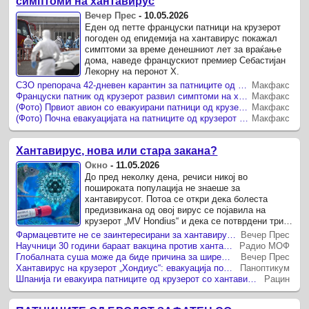
симптоми на хантавирус
Вечер Прес
-
10.05.2026
Еден од петте француски патници на крузерот
погоден од епидемија на хантавирус покажал
симптоми за време денешниот лет за враќање
дома, наведе францускиот премиер Себастијан
Лекорну на перонот X.
СЗО препорача 42-дневен карантин за патниците од крузерот каде изби епидемија на хантавирус
Макфакс
Француски патник од крузерот развил симптоми на хантавирус за време на летот кон Франција
Макфакс
(Фото) Првиот авион со евакуирани патници од крузерот погоден од хантавирус полета од Тенерифе
Макфакс
(Фото) Почна евакуацијата на патниците од крузерот под строги безбедносни мерки по епидемијата на хантавирус
Макфакс
Хантавирус, нова или стара закана?
Окно
-
11.05.2026
До пред неколку дена, речиси никој во
пошироката популација не знаеше за
хантавирусот. Потоа се откри дека болеста
предизвикана од овој вирус се појавила на
крузерот „MV Hondius“ и дека се потврдени три
случаи на зараза, со еден смртен исход, како и
Фармацевтите не се заинтересирани за хантавирусот: „Нашата кутија со алатки е речиси празна“
Вечер Прес
...
Научници 30 години бараат вакцина против хантавирусот што однесе животи на крузер
Радио МОФ
Глобалната суша може да биде причина за ширењето на хантавирусот
Вечер Прес
Хантавирус на крузерот „Хондиус“: евакуација под строги мерки и лекција за кревката безбедност на патувањата
Паноптикум
Шпанија ги евакуира патниците од крузерот со хантавирус, Европа ја следи ретката здравствена операција
Рацин