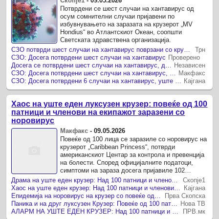
Скопје1
-
09.05.2026
Потврдени се шест случаи на хантавирус од
осум сомнителни случаи пријавени по
избувнувањето на заразата на крузерот „MV
Hondius“ во Атлантскиот Океан, соопшти
Светската здравствена организација.
СЗО потврди шест случаи на хантавирус поврзани со крузер во Атлантикот
Трн
СЗО: Досега потврдени шест случаи на хантавирус
Проверено
Досега се потврдени шест случаи на хантавирус, два се веројатни, објави СЗО
Независен
СЗО: Досега потврдени шест случаи на хантавирус, уште два се веројатни
Макфакс
СЗО: Досега потврдени 6 случаи на хантавирус, уште два се веројатни
Кајгана
Хаос на уште еден луксузен крузер: повеќе од 100
патници и членови на екипажот заразени со
норовирус
Макфакс
-
09.05.2026
Повеќе од 100 лица се заразиле со норовирус на
крузерот „Caribbean Princess“, потврди
американскиот Центар за контрола и превенција
на болести. Според официјалните податоци,
симптоми на зараза досега пријавиле 102
патници и 13 членови на екипажот, ...
Драма на уште еден крузер: Над 100 патници и членови на екипажот погодени од опасен вирус
Скопје1
Хаос на уште еден крузер: Над 100 патници и членови на екипажот заразени со норовирус
Кајгана
Епидемија на норовирус на крузер со повеќе од 4.000 луѓе
Прва Скопска
Паника и на друг луксузен Крузер: Повеќе од 100 патници и членови на екипажот заразени со норовирус
Нова ТВ
АЛАРМ НА УШТЕ ЕДЕН КРУЗЕР: Над 100 патници и членови на екипажот погодени од опасен вирус!
ПРВ.мк