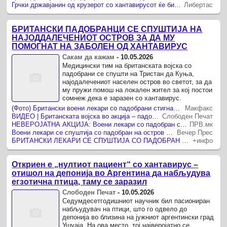
Грчки државјанин од крузерот со хантавирусот ќе биде пренесен во болница во Атина
Либертас
БРИТАНСКИ ПАДОБРАНЦИ СЕ СПУШТИЈА НА
НАЈОДДАЛЕЧЕНИОТ ОСТРОВ ЗА ДА МУ
ПОМОГНАТ НА ЗАБОЛЕН ОД ХАНТАВИРУС
Сакам да кажам
-
10.05.2026
Медицински тим на британската војска со
падобрани се спушти на Тристан да Куња,
најодалечениот населен остров во светот, за да
му пружи помош на локален жител за кој постои
сомнеж дека е заразен со хантавирус.
(Фото) Британски воени лекари со падобрани стигнаа на изолиран остров поради сомнеж за хантавирус
Макфакс
ВИДЕО | Британската војска во акција – падобранци се спуштаат на далечен остров да му помогнат на заразен со хантавирус
Слободен Печат
НЕВЕРОЈАТНА АКЦИЈА: Воени лекари со падобран слетаа на изолиран остров поради смртоносен вирус! Еве ги деталите
ПРВ.мк
Воени лекари се спуштија со падобран на остров за да му помогнат на Британец заразен со хантавирус/ВИДЕО
Вечер Прес
БРИТАНСКИ ЛЕКАРИ СЕ СПУШТИЈА СО ПАДОБРАН НА ОСТРОВ ЗА ДА МУ ПОМОГНАТ НА ПАТНИК СО ХАНТАВИРУС Патниците ќе бидат 45 дена под наздор во болница
+инфо
Откриен е „нултиот пациент“ со хантавирус –
отишол на депонија во Аргентина да набљудува
егзотична птица, таму се заразил
Слободен Печат
-
10.05.2026
Седумдесетгодишниот научник бил пасиониран
набљудувач на птици, што го одвело до
депонија во близина на јужниот аргентински град
Ушуаја. На ова место, тој најверојатно се