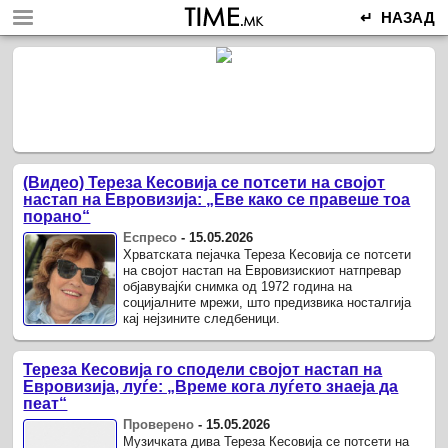
↵ НАЗАД
(Видео) Тереза ​​Кесовија се потсети на својот
настап на Евровизија: „Еве како се правеше тоа
порано“
Еспресо
-
15.05.2026
Хрватската пејачка Тереза ​​Кесовија се потсети
на својот настап на Евровизискиот натпревар
објавувајќи снимка од 1972 година на
социјалните мрежи, што предизвика носталгија
кај нејзините следбеници.
Тереза ​​Кесовија го сподели својот настап на
Евровизија, луѓе: „Време кога луѓето знаеја да
пеат“
Проверено
-
15.05.2026
Музичката дива Тереза ​​Кесовија се потсети на