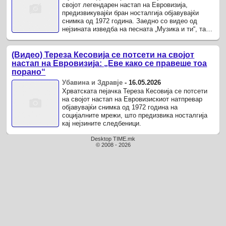
својот легендарен настап на Евровизија,
предизвикувајќи бран носталгија објавувајќи
снимка од 1972 година. Заедно со видео од
нејзината изведба на песната „Музика и ти“, таа
кратко рече: „Вака беше ...
(Видео) Тереза ​​Кесовија се потсети на својот
настап на Евровизија: „Еве како се правеше тоа
порано“
Убавина и Здравје
-
16.05.2026
Хрватската пејачка Тереза ​​Кесовија се потсети
на својот настап на Евровизискиот натпревар
објавувајќи снимка од 1972 година на
социјалните мрежи, што предизвика носталгија
кај нејзините следбеници.
Desktop TIME.mk
© 2008 - 2026