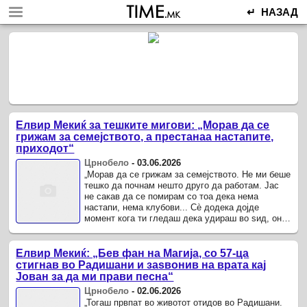
↵ НАЗАД
Елвир Мекиќ за тешките мигови: „Морав да се
грижам за семејството, а престанаа настапите,
приходот“
Црнобело
-
03.06.2026
„Морав да се грижам за семејството. Не ми беше
тешко да почнам нешто друго да работам. Јас
не сакав да се помирам со тоа дека нема
настапи, нема клубови... Сè додека дојде
момент кога ти гледаш дека удираш во ѕид, она
тркало кое вртеше многу брзо, ...
Елвир Мекиќ: „Бев фан на Магија, со 57-ца
стигнав во Радишани и заѕвонив на врата кај
Јован за да ми прави песна“
Црнобело
-
02.06.2026
„Тогаш првпат во животот отидов во Радишани.