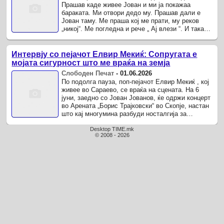
Прашав каде живее Јован и ми ја покажаа
бараката. Ми отвори дедо му. Прашав дали е
Јован таму. Ме праша кој ме прати, му реков
„никој“. Ме погледна и рече „ Ај влези “. И така
почна“, вели Елвир.
Интервју со пејачот Елвир Мекиќ: Сопругата е
мојата сигурност што ме враќа на земја
Слободен Печат
-
01.06.2026
По подолга пауза, поп-пејачот Елвир Мекиќ , кој
живее во Сараево, се враќа на сцената. На 6
јуни, заедно со Јован Јованов, ќе одржи концерт
во Арената „Борис Трајковски“ во Скопје, настан
што кај многумина разбуди носталгија за
хитовите како „Некаде ...
Desktop TIME.mk
© 2008 - 2026