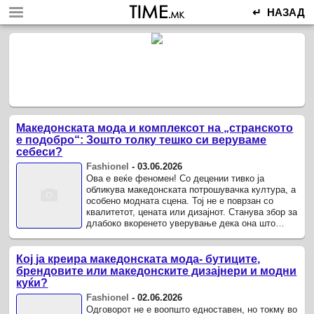
↵ НАЗАД
Македонската мода и комплексот на „странското
е подобро“: Зошто толку тешко си веруваме
себеси?
Fashionel
-
03.06.2026
Ова е веќе феномен! Со децении тивко ја
обликува македонската потрошувачка култура, а
особено модната сцена. Тој не е поврзан со
квалитетот, цената или дизајнот. Станува збор за
длабоко вкоренето уверување дека она што
доаѓа однадвор автоматски е ...
Кој ја креира македонската мода- бутиците,
брендовите или македонските дизајнери и модни
куќи?
Fashionel
-
02.06.2026
Одговорот не е воопшто едноставен, но токму во