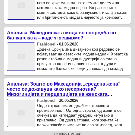
него се крие една од најголемите дилеми на
македонската модна сцена. Во развиените
модни системи, како францускиот, италијанскиот
или британскиот, модата најчесто ја креираат
дизајнерите и модните куќи.
Анализа: Македонската мода во споредба со
балканската – каде згрешивме?
Fashionel
-
01.06.2026
Додека Србија има дизајнери кои редовно се
појавуваат на светските модни недели, Хрватска
разви стабилна модна индустрија со силно
присуство на регионалниот пазар, а дури и
помалите балкански земји успеваат да создадат
препознатливи брендови со ...
Анализа: Зошто во Македонија „средена жена“
често се доживува како несериозна?
Мизогинијата и перцепцијата на женската
естетика
Fashionel
-
30.05.2026
Овде кај нас имаме длабоко вкоренета
противречност. Од една страна, од жените се
очекува да изгледаат уредно, негувано и
привлечно. Од друга страна, кога жената ќе
вложи повеќе внимание во својот изглед, кога ќе
носи впечатлива облека, ќе се шминка, ...
Desktop TIME.mk