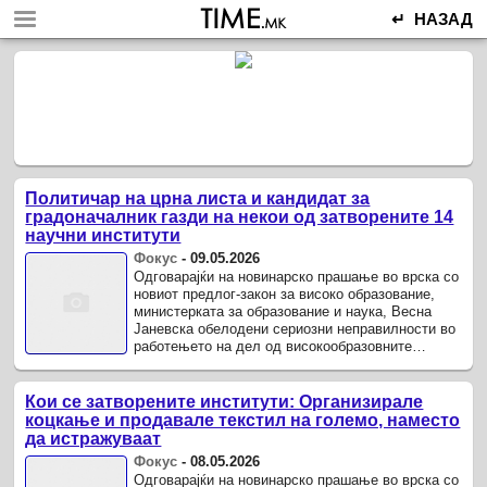
↵ НАЗАД
Политичар на црна листа и кандидат за
градоначалник газди на некои од затворените 14
научни институти
Фокус
-
09.05.2026
Одговарајќи на новинарско прашање во врска со
новиот предлог-закон за високо образование,
министерката за образование и наука, Весна
Јаневска обелодени сериозни неправилности во
работењето на дел од високообразовните
институти, посочувајќи дека еден ...
Кои се затворените институти: Организирале
коцкање и продавале текстил на големо, наместо
да истражуваат
Фокус
-
08.05.2026
Одговарајќи на новинарско прашање во врска со