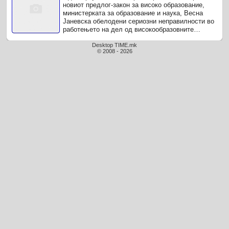
новиот предлог-закон за високо образование,
министерката за образование и наука, Весна
Јаневска обелодени сериозни неправилности во
работењето на дел од високообразовните
институти, посочувајќи дека еден ...
Desktop TIME.mk
© 2008 - 2026