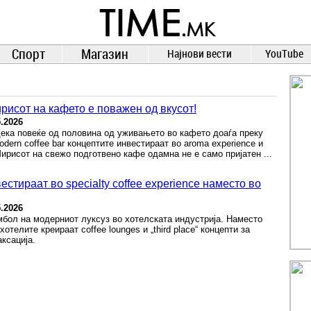
TIME.mk
ВЕСТИ
NEWS
Спорт
Магазин
Најнови вести
YouTube
рисот на кафето е поважен од вкусот!
5.2026
дека повеќе од половина од уживањето во кафето доаѓа преку
dern coffee bar концептите инвестираат во aroma experience и
 Мирисот на свежо подготвено кафе одамна не е само пријатен ...
естираат во specialty coffee experience наместо во
5.2026
бол на модерниот луксуз во хотелската индустрија. Наместо
отелите креираат coffee lounges и „third place“ концепти за
ксација.