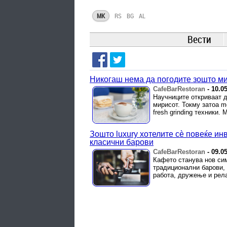
MK
RS
BG
AL
Вести
Никогаш нема да погодите зошто ми
CafeBarRestoran
-
10.0
Научниците откриваат 
мирисот. Токму затоа mo
fresh grinding техники.
Зошто luxury хотелите сè повеќе инв
класични барови
CafeBarRestoran
-
09.0
Кафето станува нов сим
традиционални барови, х
работа, дружење и рела