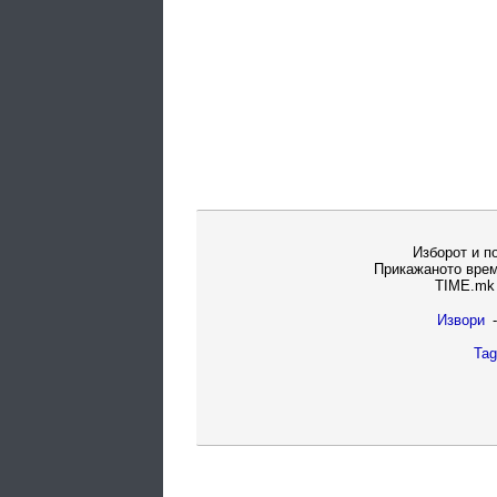
Изборот и п
Прикажаното врем
TIME.mk 
Извори
-
Tag