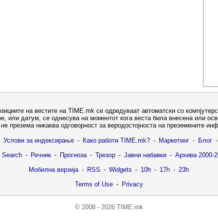
озициите на вестите на TIME.mk се одредуваат автоматски со компјутерс
е, или датум, се однесува на моментот кога веста била внесена или ос
не презема никаква одговорност за веродостојноста на преземените ин
Услови за индексирање
-
Како работи TIME.mk?
-
Маркетинг
-
Блог
-
 Search
-
Речник
-
Прогноза
-
Трезор
-
Јавни набавки
-
Архива 2000-2
Мобилна верзија
-
RSS
-
Widgets
-
10h
-
17h
-
23h
Terms of Use
-
Privacy
© 2008 - 2026 TIME.mk