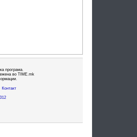
ка програма.
вежена во TIME.mk
формации.
Контакт
012