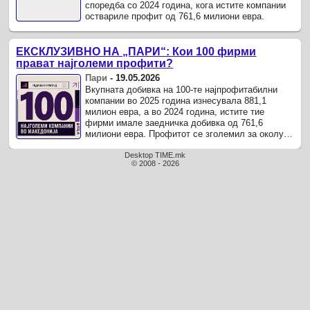
споредба со 2024 година, кога истите компании
оствариле профит од 761,6 милиони евра.
ЕКСКЛУЗИВНО НА „ПАРИ“: Кои 100 фирми
прават најголеми профити?
Пари
-
19.05.2026
Вкупната добивка на 100-те најпрофитабилни
компании во 2025 година изнесувала 881,1
милион евра, а во 2024 година, истите тие
фирми имале заедничка добивка од 761,6
милиони евра. Профитот се зголемил за околу
119,5 милиони евра , покажува анализата ...
Desktop TIME.mk
© 2008 - 2026