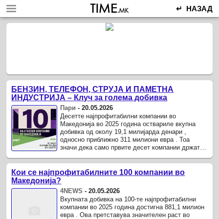
↵ НАЗАД
БЕНЗИН, ТЕЛЕФОН, СТРУЈА И ПАМЕТНА
ИНДУСТРИЈА – Клуч за голема добивка
Пари
-
20.05.2026
Десетте најпрофитабилни компании во
Македонија во 2025 година оствариле вкупна
добивка од околу 19,1 милијарда денари ,
односно приближно 311 милиони евра . Тоа
значи дека само првите десет компании држат
околу 35,3 насто од вкупната добивка на ...
Кои се најпрофитабилните 100 компании во
Македонија?
4NEWS
-
20.05.2026
Вкупната добивка на 100-те најпрофитабилни
компании во 2025 година достигна 881,1 милион
евра . Ова претставува значителен раст во