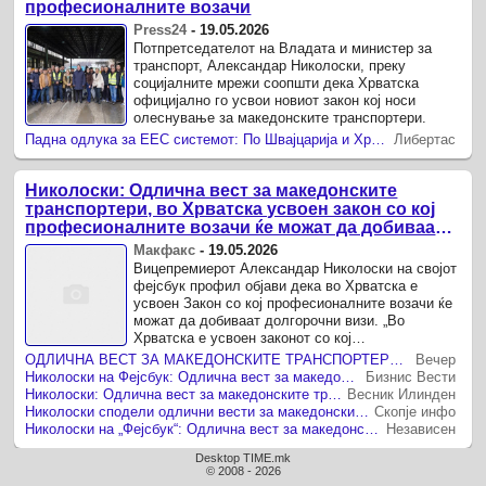
професионалните возачи
Press24
-
19.05.2026
Потпретседателот на Владата и министер за
транспорт, Александар Николоски, преку
социјалните мрежи соопшти дека Хрватска
официјално го усвои новиот закон кој носи
олеснување за македонските транспортери.
Падна одлука за ЕЕС системот: По Швајцарија и Хрватска донесе закон за долгорочни визи за професионалните возачи
Либертас
Николоски: Одлична вест за македонските
транспортери, во Хрватска усвоен закон со кој
професионалните возачи ќе можат да добиваат
долгорочни визи
Макфакс
-
19.05.2026
Вицепремиерот Александар Николоски на својот
фејсбук профил објави дека во Хрватска е
усвоен Закон со кој професионалните возачи ќе
можат да добиваат долгорочни визи. „Во
Хрватска е усвоен законот со кој
професионалните возачи ќе можат да добиваат
ОДЛИЧНА ВЕСТ ЗА МАКЕДОНСКИТЕ ТРАНСПОРТЕРИ, објави министерот Николоски
Вечер
...
Николоски на Фејсбук: Одлична вест за македонските транспортери
Бизнис Вести
Николоски: Одлична вест за македонските транспортери
Весник Илинден
Николоски сподели одлични вести за македонските транспортери во врска со визите
Скопје инфо
Николоски на „Фејсбук“: Одлична вест за македонските транспортери
Независен
Desktop TIME.mk
© 2008 - 2026