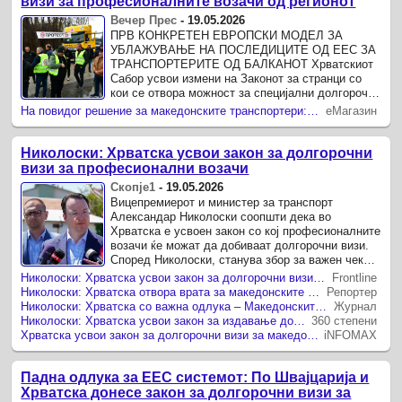
визи за професионалните возачи од регионот
Вечер Прес
-
19.05.2026
ПРВ КОНКРЕТЕН ЕВРОПСКИ МОДЕЛ ЗА
УБЛАЖУВАЊЕ НА ПОСЛЕДИЦИТЕ ОД ЕЕС ЗА
ТРАНСПОРТЕРИТЕ ОД БАЛКАНОТ Хрватскиот
Сабор усвои измени на Законот за странци со
кои се отвора можност за специјални долгорочни
визи за професионалните возачи од регионот.
На повидог решение за македонските транспортери: Хрватска ќе издава долгорочни визи за професионалните возачи од регионот
еМагазин
Николоски: Хрватска усвои закон за долгорочни
визи за професионални возачи
Скопје1
-
19.05.2026
Вицепремиерот и министер за транспорт
Александар Николоски соопшти дека во
Хрватска е усвоен закон со кој професионалните
возачи ќе можат да добиваат долгорочни визи.
Според Николоски, станува збор за важен чекор
во решавањето на проблемите што се ...
Николоски: Хрватска усвои закон за долгорочни визи за професионалните возачи
Frontline
Николоски: Хрватска отвора врата за македонските возачи: Усвоен закон за долгорочни визи
Репортер
Николоски: Хрватска со важна одлука – Македонските камионџии добиваат визи за долгорочен престој во ЕУ
Журнал
Николоски: Хрватска усвои закон за издавање долгорочни визи за професионалните возачи
360 степени
Хрватска усвои закон за долгорочни визи за македонските камионџии
iNFOMAX
Падна одлука за ЕЕС системот: По Швајцарија и
Хрватска донесе закон за долгорочни визи за