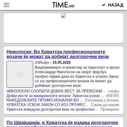
↵ НАЗАД
Николоски: Во Хрватска професионалните
возачи ќе можат да добијат долгорочни визи
24Инфо
-
19.05.2026
Вицепремиерот и министер за транспорт и врски,
Александар Николоски на својот фејсбук
профил објави дека во Хрватска е усвоен Закон
со кој професионалните возачи ќе можат да
добиваат долгорочни визи.
НИКОЛОСКИ СООПШТИ ДОБРА ВЕСТ ЗА ПРЕВОЗНИЦИТЕ Хрватска ќе издава долгорочни визи за професионалните возачи
+инфо
Добри вести за македонските возачи: Хрватска усвои закон за долгорочни визи
4NEWS
МАКЕДОНСКИТЕ ПРОФЕСИОНАЛНИ ВОЗАЧИ ЌЕ МОЖЕ ДА ДОБИВААТ ДОЛГОРОЧНИ ВИЗИ ПРЕКУ ХРВАТСКА, објави министерот Николоски
Економија и Бизнис
ХРВАТСКА УСВОИ ЗАКОН СО КОЈ ПРОФЕСИОНАЛНИТЕ ВОЗАЧИ ОД МАКЕДОНИЈА ЌЕ ДОБИВААТ ДОЛГОРОЧНИ ВИЗИ ЗА ЕУ, ВЕЛИ НИКОЛОСКИ
Сакам да кажам
Хрватска воведува долгорочни визи за професионалните возачи, објави Николоски
Проверено
По Швајцарија, и Хрватска ќе издава долгорочни