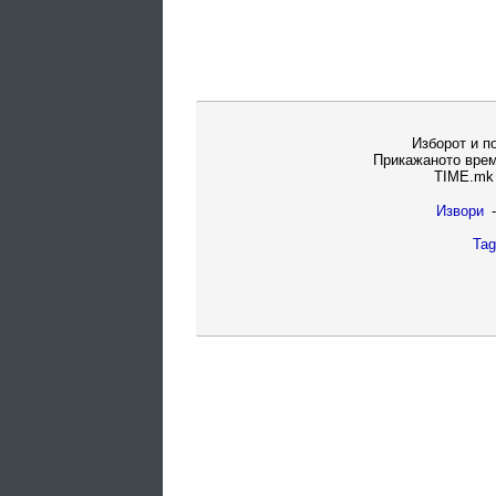
Изборот и п
Прикажаното врем
TIME.mk 
Извори
-
Tag