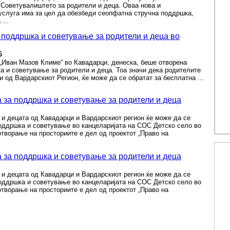
 Советувалиштето за родители и деца. Оваа нова и
услуга има за цел да обезбеди сеопфатна стручна поддршка,
...
 поддршка и советување за родители и деца во
6
„Иван Мазов Климе“ во Кавадарци, денеска, беше отворена
а и советување за родители и деца. Тоа значи дека родителите
и од Вардарскиот Регион, ќе може да се обратат за бесплатна ...
 за поддршка и советување за родители и деца
и децата од Кавадарци и Вардарскиот регион ќе може да се
поддршка и советување во канцеларијата на СОС Детско село во
творање на просториите е дел од проектот „Право на
 за поддршка и советување за родители и деца
и децата од Кавадарци и Вардарскиот регион ќе може да се
поддршка и советување во канцеларијата на СОС Детско село во
творање на просториите е дел од проектот „Право на