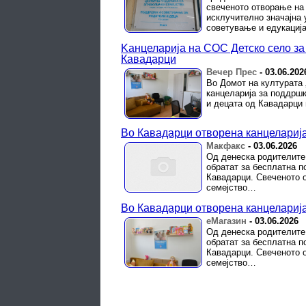
свеченото отворање на
исклучително значајна 
советување и едукација 
Kанцеларија на СОС Детско село за
Кавадарци
Вечер Прес
-
03.06.202
Во Домот на културата 
канцеларија за поддршк
и децата од Кавадарци 
Во Кавадарци отворена канцеларија
Макфакс
-
03.06.2026
Од денеска родителите 
обратат за бесплатна 
Кавадарци. Свеченото о
семејство…
Во Кавадарци отворена канцеларија
еМагазин
-
03.06.2026
Од денеска родителите 
обратат за бесплатна 
Кавадарци. Свеченото о
семејство…