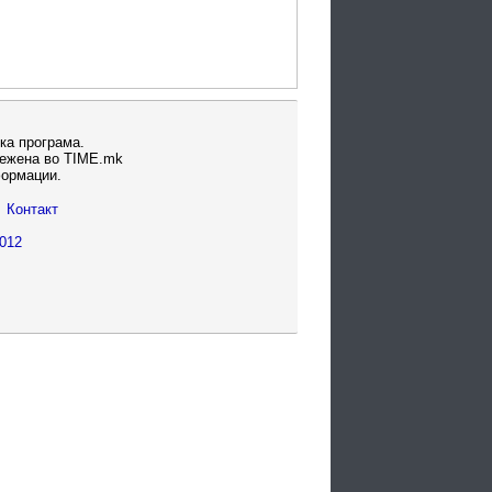
ка програма.
вежена во TIME.mk
формации.
Контакт
012