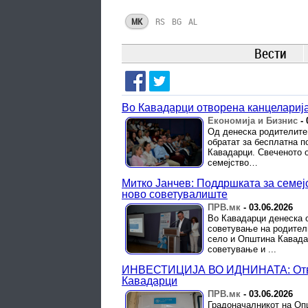
MK
RS
BG
AL
Вести
Во Кавадарци отворена канцеларија
Економија и Бизнис
-
Од денеска родителите 
обратат за бесплатна 
Кавадарци. Свеченото о
семејство…
Митко Јанчев: Поддршката за семеј
ново советувалиште
ПРВ.мк
-
03.06.2026
Во Кавадарци денеска 
советување на родител
село и Општина Кавада
советување и ...
ИНВЕСТИЦИЈА ВО ИДНИНАТА: Отворе
Кавадарци
ПРВ.мк
-
03.06.2026
Градоначалникот на Оп