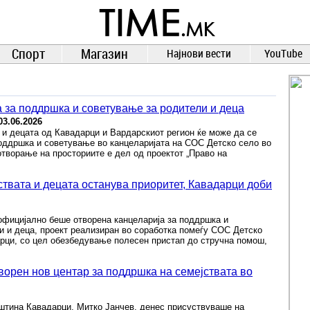
TIME.mk
ВЕСТИ
NEWS
Спорт
Магазин
Најнови вести
YouTube
 за поддршка и советување за родители и деца
03.06.2026
и децата од Кавадарци и Вардарскиот регион ќе може да се
поддршка и советување во канцеларијата на СОС Детско село во
творање на просториите е дел од проектот „Право на
ствата и децата останува приоритет, Кавадарци доби
официјално беше отворена канцеларија за поддршка и
и и деца, проект реализиран во соработка помеѓу СОС Детско
рци, со цел обезбедување полесен пристап до стручна помош,
н нов центар за поддршка на семејствата во
штина Кавадарци, Митко Јанчев, денес присуствуваше на