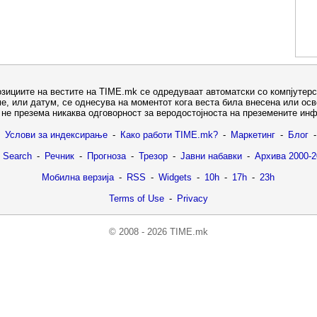
озициите на вестите на TIME.mk се одредуваат автоматски со компјутерс
е, или датум, се однесува на моментот кога веста била внесена или ос
не презема никаква одговорност за веродостојноста на преземените ин
Услови за индексирање
-
Како работи TIME.mk?
-
Маркетинг
-
Блог
-
 Search
-
Речник
-
Прогноза
-
Трезор
-
Јавни набавки
-
Архива 2000-2
Мобилна верзија
-
RSS
-
Widgets
-
10h
-
17h
-
23h
Terms of Use
-
Privacy
© 2008 - 2026 TIME.mk