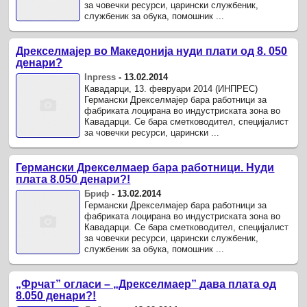
за човечки ресурси, царински службеник,
службеник за обука, помошник ...
Дрекселмајер во Македонија нуди плати од 8. 050
денари?
Inpress
-
13.02.2014
Кавадарци, 13. февруари 2014 (ИНПРЕС)
Германски Дрекселмајер бара работници за
фабриката лоцирана во индустриската зона во
Кавадарци. Се бара сметководител, специјалист
за човечки ресурси, царински ...
Германски Дрекселмаер бара работници. Нуди
плата 8.050 денари?!
Бриф
-
13.02.2014
Германски Дрекселмајер бара работници за
фабриката лоцирана во индустриската зона во
Кавадарци. Се бара сметководител, специјалист
за човечки ресурси, царински службеник,
службеник за обука, помошник ...
„Фрчат” огласи – „Дрекселмаер” дава плата од
8.050 денари?!