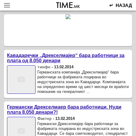
↵ НАЗАД
Кавадаречки „Дрекселмајер“ бара работници за
плата од 8.050 денари
+инфо
-
13.02.2014
Германската компанија „Дрекселмајер“ бара
работници за фабриката лоцирана во
индустриската зона во Кавадарци. Компанијата
на определено време од шест месеци ќе вработи
помошник на генералниот ...
Германски Дрекселмаер бара работници. Нуди
плата 8.050 денари?!
Фактор
-
13.02.2014
Германски Дрекселмајер бара работници за
фабриката лоцирана во индустриската зона во
Кавадарци. Се бара сметководител, специјалист