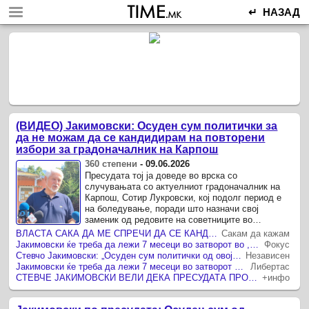
↵ НАЗАД
(ВИДЕО) Јакимовски: Осуден сум политички за
да не можам да се кандидирам на повторени
избори за градоначалник на Карпош
360 степени
-
09.06.2026
Пресудата тој ја доведе во врска со
случувањата со актуелниот градоначалник на
Карпош, Сотир Лукровски, кој подолг период е
на боледување, поради што назначи свој
заменик од редовите на советниците во
Општината.
ВЛАСТА САКА ДА МЕ СПРЕЧИ ДА СЕ КАНДИДИРАМ ЗА ГРАДОНАЧАЛНИК НА КАРПОШ НА ПОВТОРНИТЕ ИЗБОРИ, РЕЧЕ ЈАКИМОВСКИ ПО ПРЕСУДАТА НА АПЕЛАЦИЈА ЗА ЕДНА ГОДИНА ЗАТВОР
Сакам да кажам
Јакимовски ќе треба да лежи 7 месеци во затворот во ,,Шутка”, бидејќи 5 месеци помина во притвор
Фокус
Стевчо Јакимовски: „Осуден сум политички од овој диктаторски режим“
Независен
Јакимовски ќе треба да лежи 7 месеци во затворот во ,,Шутка”, бидејќи 5 месеци помина во притвор
Либертас
СТЕВЧЕ ЈАКИМОВСКИ ВЕЛИ ДЕКА ПРЕСУДАТА ПРОТИВ НЕГО Е ПОЛИТИЧКА „Цело време докажуваме дека објектите се времени“
+инфо