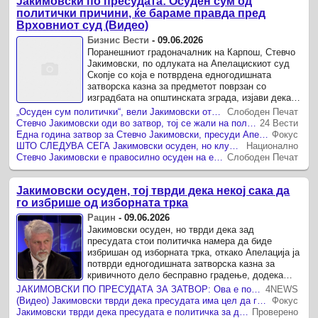
Јакимовски по пресудата: Осуден сум од
политички причини, ќе бараме правда пред
Врховниот суд (Видео)
Бизнис Вести
-
09.06.2026
Поранешниот градоначалник на Карпош, Стевчо
Јакимовски, по одлуката на Апелацискиот суд
Скопје со која е потврдена едногодишната
затворска казна за предметот поврзан со
изградбата на општинската зграда, изјави дека
пресудата е политички мотивирана.
„Осуден сум политички“, вели Јакимовски откако доби пресуда со која мора да оди во затвор
Слободен Печат
Стевчо Јакимовски оди во затвор, тој се жали на политички прогон
24 Вести
Една година затвор за Стевчо Јакимовски, пресуди Апелација
Фокус
ШТО СЛЕДУВА СЕГА Јакимовски осуден, но клучниот дел од случајот се враќа на почеток
Национално
Стевчо Јакимовски е правосилно осуден на една година затвор
Слободен Печат
Јакимовски осуден, тој тврди дека некој сака да
го избрише од изборната трка
Рацин
-
09.06.2026
Јакимовски осуден, но тврди дека зад
пресудата стои политичка намера да биде
избришан од изборната трка, откако Апелација ја
потврди едногодишната затворска казна за
кривичното дело бесправно градење, додека
делот за злоупотреба на службената ...
ЈАКИМОВСКИ ПО ПРЕСУДАТА ЗА ЗАТВОР: Ова е политичка одлука за да ме спречат да се кандидирам на изборите во Карпош
4NEWS
(Видео) Јакимовски тврди дека пресудата има цел да го спречи да се кандидира за градоначалник на Карпош
Фокус
Јакимовски тврди дека пресудата е политичка за да не се кандидира за градоначалник
Проверено