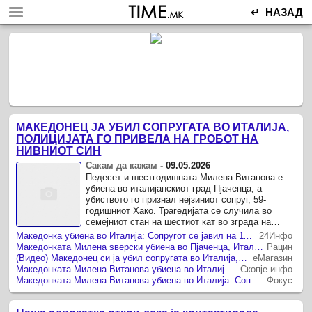
↵ НАЗАД
МАКЕДОНЕЦ ЈА УБИЛ СОПРУГАТА ВО ИТАЛИЈА,
ПОЛИЦИЈАТА ГО ПРИВЕЛА НА ГРОБОТ НА
НИВНИОТ СИН
Сакам да кажам
-
09.05.2026
Педесет и шестгодишната Милена Витанова е
убиена во италијанскиот град Пјаченца, а
убиството го признал нејзиниот сопруг, 59-
годишниот Хако. Трагедијата се случила во
семејниот стан на шестиот кат во зграда на
периферијата на градот, каде што Хако ...
Македонка убиена во Италија: Сопругот се јавил на 112 и признал – „Ја убив жена ми“
24Инфо
Македонката Милена ѕверски убиена во Пјаченца, Италија
Рацин
(Видео) Македонец си ја убил сопругата во Италија, сам го пријавил убиството
еМагазин
Македонката Милена Витанова убиена во Италија: Сопругот признал и побегнал на гробишта
Скопје инфо
Македонката Милена Витанова убиена во Италија: Сопругот признал и побегнал на гробишта
Фокус