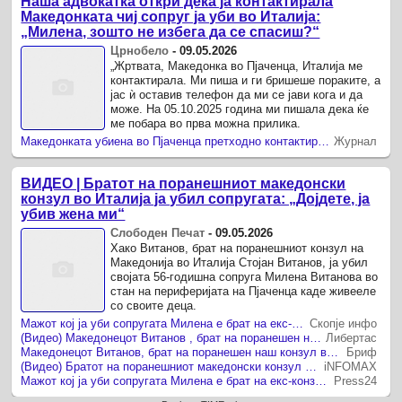
Наша адвокатка откри дека ја контактирала
Македонката чиј сопруг ја уби во Италија:
„Милена, зошто не избега да се спасиш?“
Црнобело
-
09.05.2026
„Жртвата, Македонка во Пјаченца, Италија ме
контактирала. Ми пиша и ги бришеше пораките, а
јас ѝ оставив телефон да ми се јави кога и да
може. На 05.10.2025 година ми пишала дека ќе
ме побара во прва можна прилика.
Македонката убиена во Пјаченца претходно контактирала адвокатка за семејно насилство: „Жртвата ми пишуваше и ги бришеше пораките“, вели Катерина Котеска-Стисниовска
Журнал
ВИДЕО | Братот на поранешниот македонски
конзул во Италија ја убил сопругата: „Дојдете, ја
убив жена ми“
Слободен Печат
-
09.05.2026
Хако Витанов, брат на поранешниот конзул на
Македонија во Италија Стојан Витанов, ја убил
својата 56-годишна сопруга Милена Витанова во
стан на периферијата на Пјаченца каде живееле
со своите деца.
Мажот кој ја уби сопругата Милена е брат на екс-конзулот во Италија
Скопје инфо
(Видео) Македонецот Витанов , брат на поранешен наш конзул во Италија ја убил сопругата, па се обиде да се самоубие на гробот на нивниот син
Либертас
Македонецот Витанов, брат на поранешен наш конзул во Италија ја убил сопругата
Бриф
(Видео) Братот на поранешниот македонски конзул во Италија ја убил сопругата!
iNFOMAX
Мажот кој ја уби сопругата Милена е брат на екс-конзулот во Италија
Press24