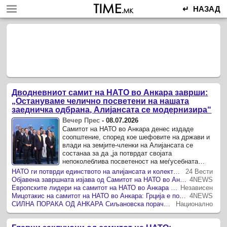
↵ НАЗАД
Дводневниот самит на НАТО во Анкара заврши:
„Остануваме челично посветени на нашата
заедничка одбрана, Алијансата се модернизира“
Вечер Прес
-
08.07.2026
Самитот на НАТО во Анкара денес издаде
соопштение, според кое шефовите на држави и
влади на земјите-членки на Алијансата се
состанаа за да „ја потврдат својата
непоколеблива посветеност на меѓусебната
одбрана врз основа на Член 5 од
НАТО ги потврди единството на алијансата и колективната одбрана во декларацијата од Анкара
24 Вести
Вашингтонскиот договор, како и нивниот ...
Објавена завршната изјава од Самитот на НАТО во Анкара
4NEWS
Европските лидери на самитот на НАТО во Анкара се изјаснуваат за поголем придонес во зајакнување на одбраната
Независен
Мицотакис на самитот на НАТО во Анкара: Грција е под отворена закана за војна од Турција
4NEWS
СИЛНА ПОРАКА ОД АНКАРА Сиљановска порача каква Европа му треба на светот, лидерите на НАТО со нови заклучоци
Национално