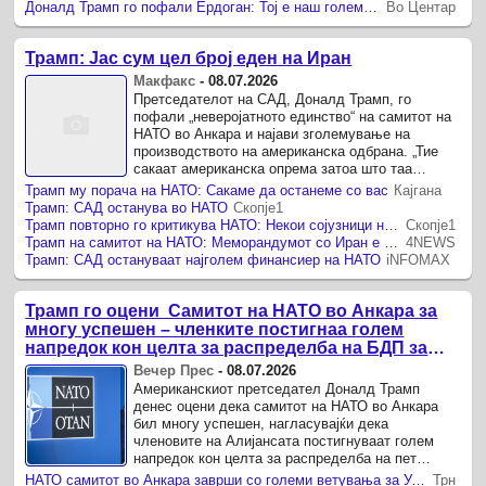
Доналд Трамп го пофали Ердоган: Тој е наш голем пријател, ја направи Турција моќна сила (видео)
Во Центар
Трамп: Јас сум цел број еден на Иран
Макфакс
-
08.07.2026
Претседателот на САД, Доналд Трамп, го
пофали „неверојатното единство“ на самитот на
НАТО во Анкара и најави зголемување на
производството на американска одбрана. „Тие
сакаат американска опрема затоа што таа
функционира подобро“, рече Трамп на прес-
Трамп му порача на НАТО: Сакаме да останеме со вас
Кајгана
конференција, осврнувајќи се ...
Трамп: САД останува во НАТО
Скопје1
Трамп повторно го критикува НАТО: Некои сојузници не нè поддржаа доволно во нападите врз Иран
Скопје1
Трамп на самитот на НАТО: Меморандумот со Иран е готов, преговорите се губење време
4NEWS
Трамп: САД остануваат најголем финансиер на НАТО
iNFOMAX
Трамп го оцени Самитот на НАТО во Анкара за
многу успешен – членките постигнаа голем
напредок кон целта за распределба на БДП за
одбрана
Вечер Прес
-
08.07.2026
Американскиот претседател Доналд Трамп
денес оцени дека самитот на НАТО во Анкара
бил многу успешен, нагласувајќи дека
членовите на Алијансата постигнуваат голем
напредок кон целта за распределба на пет
проценти од БДП за одбрана, а своето обраќање
НАТО самитот во Анкара заврши со големи ветувања за Украина: Трамп најави „Патриоти“, но се појавија нови прашања
Трн