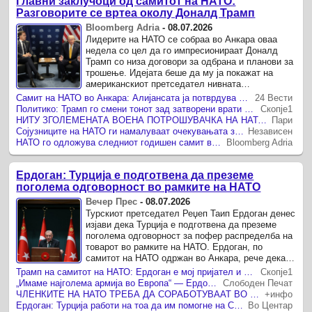
Главни заклучоци од самитот на НАТО:
Разговорите се вртеа околу Доналд Трамп
Bloomberg Adria
-
08.07.2026
Лидерите на НАТО се собраа во Анкара оваа
недела со цел да го импресионираат Доналд
Трамп со низа договори за одбрана и планови за
трошење. Идејата беше да му ја покажат на
американскиот претседател нивната
посветеност за модернизација на армиите.
Самит на НАТО во Анкара: Алијансата ја потврдува новата стратегија за зајакнување
24 Вести
Политико: Трамп го смени тонот зад затворени врати на самитот на НАТО
Скопје1
НИТУ ЗГОЛЕМЕНАТА ВОЕНА ПОТРОШУВАЧКА НА НАТО-ЗЕМЈИТЕ не го одоброволи Трамп на самитот во Анкара, тој пак се фати за Гренланд
Пари
Сојузниците на НАТО ги намалуваат очекувањата за самитот по негативните пораки од Трамп
Независен
НАТО го одложува следниот годишен самит во Албанија поради Трамп?
Bloomberg Adria
Ердоган: Турција е подготвена да преземе
поголема одговорност во рамките на НАТО
Вечер Прес
-
08.07.2026
Турскиот претседател Реџеп Таип Ердоган денес
изјави дека Турција е подготвена да преземе
поголема одговорност за пофер распределба на
товарот во рамките на НАТО. Ердоган, по
самитот на НАТО одржан во Анкара, рече дека
„самитот ги постави темелите за посилен сојуз“,
Трамп на самитот на НАТО: Ердоган е мој пријател и извонреден лидер
Скопје1
пренесува ...
„Имаме најголема армија во Европа“ — Ердоган зборуваше за мегапроектот „Челична купола“ пред лидерите на НАТО
Слободен Печат
ЧЛЕНКИТЕ НА НАТО ТРЕБА ДА СОРАБОТУВААТ ВО ОДБРАНАТА БЕЗ ОГРАНИЧУВАЊА Ердоган побара ЕУ да не поставува бариери
+инфо
Ердоган: Турција работи на тоа да им помогне на САД и Иран да постигнат заедничка основа
Во Центар