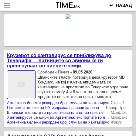
↵ НАЗАД
Крузерот со хантавирус се приближува до
Тенерифе — патниците со авиони ќе ги
пренесуваат во нивните земји
Слободен Печат
-
09.05.2026
Шпанските власти потврдија дека крузерот МВ
Хондиус, на кој избувна епидемијата со
хантавирус, ќе пристигне во Тенерифе утре рано
наутро, помеѓу 4 и 6 часот по локално време.
Бродот ќе се закотви во пристаништето
Гранадиља, каде што се во тек обемни ...
Аргентина бележи рекорден број случаи на хантавирус
Скопје1
Пет земји членки на ЕУ испраќаат авиони за репатријација на своите граѓани од крузерот погоден од хантавирус
Вечер Прес
Шпанските власти го презентираа планот за пристигнувањето на бродот со хантавирус во Тенерифе
Макфакс
Хантавирусот се шири во Аргентина: експертите го поврзуваат со климатските промени
Макфакс
Аргентина бележи рекорден број случаи на хантавирус
Фокус