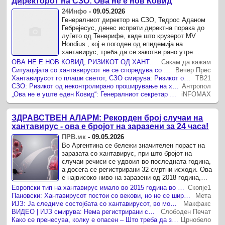
Директорот на СЗО: Ова не е нов Ковид
24Инфо
-
09.05.2026
Генералниот директор на СЗО, Тедрос Аданом
Гебрејесус, денес испрати директна порака до
луѓето од Тенерифе, каде што крузерот MV
Hondius , кој е погоден од епидемија на
хантавирус, треба да се закотви рано утре
наутро.
ОВА НЕ Е НОВ КОВИД, РИЗИКОТ ОД ХАНТРАВИРУСОТ Е НИЗОК, ДИРЕКТОРОТ НА СЗО ГИ СМИРУВА ЖИТЕЛИТЕ НА ТЕНЕРИФЕ
Сакам да кажам
Ситуацијата со хантавирусот не се споредува со Ковид
Вечер Прес
Хантавирусот го плаши светот, СЗО смирува: Ризикот останува низок
ТВ21
СЗО: Ризикот од неконтролирано проширување на хантавирусот е минимален
Антропол
„Ова не е уште еден Ковид“: Генералниот секретар на СЗО за хантавирусот
iNFOMAX
ЗДРАВСТВЕН АЛАРМ: Рекорден број случаи на
хантавирус - ова е бројот на заразени за 24 часа!
ПРВ.мк
-
09.05.2026
Во Аргентина се бележи значителен пораст на
заразата со хантавирус, при што бројот на
случаи речиси се удвоил во последната година,
а досега се регистрирани 32 смртни исходи. Ова
е највисоко ниво на заразени од 2018 година,
што предизвикува сериозна ...
Европски тип на хантавирус имало во 2015 година во Македонија, но сега нема ризик за македонските граѓани од хантавирусот
Скопје1
Пановски: Хантавирусот постои со векови, но не се шири лесно меѓу луѓе
Мета
ИЈЗ: Ја следиме состојбата со хантавирусот, во моментов нема регистрирани случаи, патници или блиски контакти поврзани со Македонија
Макфакс
ВИДЕО | ИЈЗ смирува: Нема регистрирани случаи на хантавирус во Македонија
Слободен Печат
Како се пренесува, колку е опасен – Што треба да знаете за хантавирусот?
Црнобело