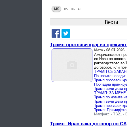
MK
RS
BG
AL
Вести
Трамп прогласи крај на прекинот
Мета
-
08.07.2026
Американскиот пре
со Иран по новата
раководството во 
договорот, или пот
По новите напади: 
Трамп прогласи кр
Трамп вели дека п
Трамп прогласи кра
Трамп: Примирјето
Макфакс
-
ТВ21
-
Трамп: Иран сака договор со СА