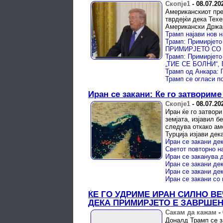
Скопје1
-
08.07.20
Американскиот пре
тврдејќи дека Тех
Американски Држа
Иран се закани: Ќе го затворим
Скопје1
-
08.07.20
Иран ќе го затвор
земјата, изјавил б
следува откако ам
Турција изјави дек
Иран се закани со
ЌЕ ГО УДРИМЕ ИРАН СИЛНО ВЕ
ДЕКА ПРИМИРЈЕТО Е ЗАВРШЕ
Сакам да кажам
-
Доналд Трамп се з