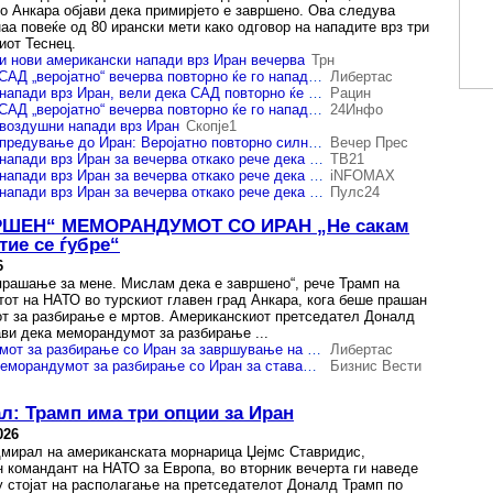
о Анкара објави дека примирјето е завршено. Ова следува
аа повеќе од 80 ирански мети како одговор на нападите врз три
иот Теснец.
и нови американски напади врз Иран вечерва
Трн
Трамп изјави дека САД „веројатно“ вечерва повторно ќе го нападнат Иран
Либертас
Трамп најави нови напади врз Иран, вели дека САД повторно ќе дејствуваат
Рацин
Трамп изјави дека САД „веројатно“ вечерва повторно ќе го нападнат Иран
24Инфо
 воздушни напади врз Иран
Скопје1
Трамп упати предупредување до Иран: Веројатно повторно силно ќе нападнеме вечерва
Вечер Прес
Трамп најави нови напади врз Иран за вечерва откако рече дека прекинот на огнот е завршен
ТВ21
Трамп најави нови напади врз Иран за вечерва откако рече дека прекинот на огнот е завршен
iNFOMAX
Трамп најави нови напади врз Иран за вечерва откако рече дека прекинот на огнот е завршен
Пулс24
РШЕН“ МЕМОРАНДУМОТ СО ИРАН „Не сакам
тие се ѓубре“
6
прашање за мене. Мислам дека е завршено“, рече Трамп на
тот на НАТО во турскиот главен град Анкара, кога беше прашан
т за разбирање е мртов. Американскиот претседател Доналд
ави дека меморандумот за разбирање ...
Трамп: Меморандумот за разбирање со Иран за завршување на војната е завршен
Либертас
Трамп: Остварен меморандумот за разбирање со Иран за ставање крај на војната
Бизнис Вести
: Трамп има три опции за Иран
026
мирал на американската морнарица Џејмс Ставридис,
 командант на НАТО за Европа, во вторник вечерта ги наведе
у стојат на располагање на претседателот Доналд Трамп по