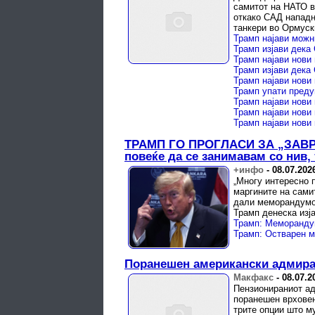
самитот на НАТО в
откако САД нападн
танкери во Ормуск
Трамп најави можн
Трамп најави нови
ТРАМП ГО ПРОГЛАСИ ЗА „ЗАВ
повеќе да се занимавам со нив, 
+инфо
-
08.07.202
„Многу интересно 
маргините на сами
дали меморандумо
Трамп денеска изј
Поранешен американски адмирал
Макфакс
-
08.07.2
Пензионираниот ад
поранешен врховен
трите опции што м