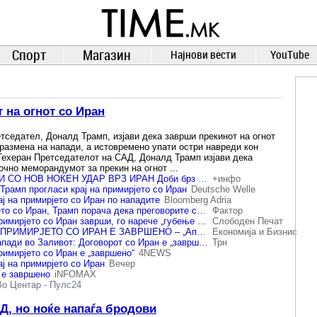
TIME.mk
ВЕСТИ
NEWS
Спорт
Магазин
Најнови вести
YouTube
 на огнот со Иран
тседател, Доналд Трамп, изјави дека заврши прекинот на огнот
 размена на напади, а истовремено упати остри навреди кон
Техеран Претседателот на САД, Доналд Трамп изјави дека
очно меморандумот за прекин на огнот ...
ТРАМП СЕ ЗАКАНИ СО НОВ НОЌЕН УДАР ВРЗ ИРАН Доби брз одговор, Ормуз ќе биде затворен?
+инфо
Трамп прогласи крај на примирјето со Иран
Deutsche Welle
ај на примирјето со Иран по нападите
Bloomberg Adria
Пропадна примирјето со Иран, Трамп порача дека преговорите се „губење време“
Фактор
Трамп вели дека примирјето со Иран заврши, го нарече „губење време“
Слободен Печат
ТРАМП: ЗА МЕНЕ ПРИМИРЈЕТО СО ИРАН Е ЗАВРШЕНО – „Апсолутно е клучно САД да одговорат решително“, изјави Руте
Економија и Бизнис
Трамп по новите напади во Заливот: Договорот со Иран е „завршен“
Трн
римирјето со Иран е „завршено“
4NEWS
ј на примирјето со Иран
Вечер
 е завршено
iNFOMAX
Во Центар
-
Пулс24
Д, но ноќе напаѓа бродови