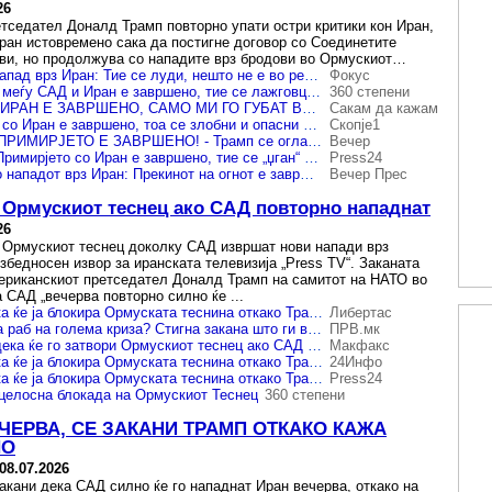
26
тседател Доналд Трамп повторно упати остри критики кон Иран,
еран истовремено сака да постигне договор со Соединетите
ви, но продолжува со нападите врз бродови во Ормускиот…
Трамп најави нов напад врз Иран: Тие се луди, нешто не е во ред со тие луѓе!
Фокус
Трамп: Примирјето меѓу САД и Иран е завршено, тие се лажговци, болни луѓе
360 степени
ПРИМИРЈЕТО СО ИРАН Е ЗАВРШЕНО, САМО МИ ГО ГУБАТ ВРЕМЕТО, КАЖА ТРАМП
Сакам да кажам
Трамп: Примирјето со Иран е завршено, тоа се злобни и опасни луѓе
Скопје1
„ТИЕ СЕ БОЛНИ“, ПРИМИРЈЕТО Е ЗАВРШЕНО! - Трамп се огласи по ескалацијата во Иран
Вечер
Трамп од Анкара: Примирјето со Иран е завршено, тие се „џган“ и „лудаци“
Press24
Трамп се огласи по нападот врз Иран: Прекинот на огнот е завршен, ова се зли и болни луѓе, тие се рак
Вечер Прес
е Ормускиот теснец ако САД повторно нападнат
26
и Ормускиот теснец доколку САД извршат нови напади врз
езбедносен извор за иранската телевизија „Press TV“. Заканата
ериканскиот претседател Доналд Трамп на самитот на НАТО во
а САД „вечерва повторно силно ќе ...
Иран се закани дека ќе ја блокира Ормуската теснина откако Трамп најави нови напади
Либертас
Светот повторно на раб на голема криза? Стигна закана што ги вознемири светските пазари
ПРВ.мк
Иран се заканува дека ќе го затвори Ормускиот теснец ако САД повторно нападнат
Макфакс
Иран се закани дека ќе ја блокира Ормуската теснина откако Трамп најави нови напади
24Инфо
Иран се закани дека ќе ја блокира Ормуската теснина откако Трамп најави нови напади
Press24
 целосна блокада на Ормускиот Теснец
360 степени
ЧЕРВА, СЕ ЗАКАНИ ТРАМП ОТКАКО КАЖА
НО
08.07.2026
акани дека САД силно ќе го нападнат Иран вечерва, откако на